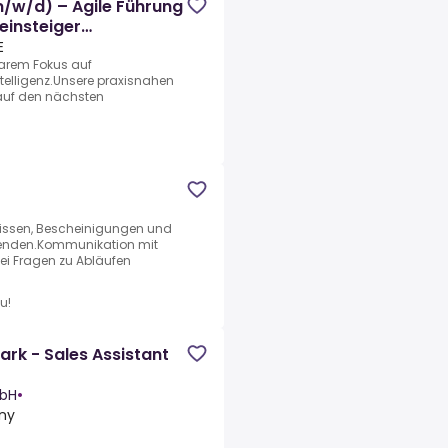
/w/d) – Agile Führung
einsteiger
E
klarem Fokus auf
elligenz.Unsere praxisnahen
 auf den nächsten
gnissen, Bescheinigungen und
tenden.Kommunikation mit
ei Fragen zu Abläufen
u!
rk - Sales Assistant
mbH
•
ny