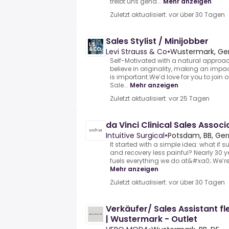
treibt uns gena...
Mehr anzeigen
Zuletzt aktualisiert: vor über 30 Tagen
Sales Stylist / Minijobber
Levi Strauss & Co
•
Wustermark, G
Self-Motivated with a natural approach
believe in originality, making an imp
is important.We’d love for you to join 
Sale...
Mehr anzeigen
Zuletzt aktualisiert: vor 25 Tagen
da Vinci Clinical Sales Asso
Intuitive Surgical
•
Potsdam, BB, Ge
It started with a simple idea: what if 
and recovery less painful? Nearly 30 yea
fuels everything we do at&#xa0;.We’re
Mehr anzeigen
Zuletzt aktualisiert: vor über 30 Tagen
Verkäufer/ Sales Assistant fl
| Wustermark - Outlet