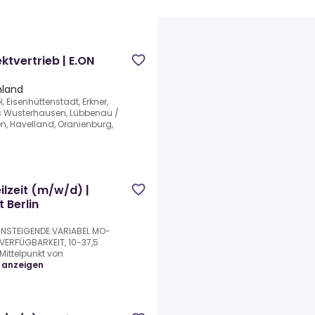
ktvertrieb | E.ON
hland
 Eisenhüttenstadt, Erkner,
gs Wusterhausen, Lübbenau /
en, Havelland, Oranienburg,
ilzeit (m/w/d) |
 Berlin
INSTEIGENDE.VARIABEL MO-
VERFÜGBARKEIT, 10-37,5
ittelpunkt von
 anzeigen