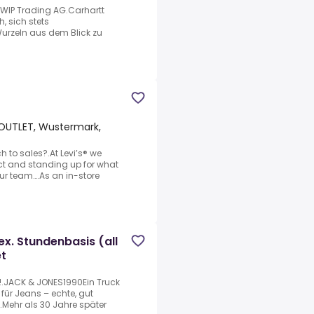
e WIP Trading AG.Carhartt
, sich stets
Wurzeln aus dem Blick zu
OUTLET, Wustermark,
 to sales?.At Levi’s® we
act and standing up for what
our team….As an in-store
ex. Stundenbasis (all
et
JACK & JONES1990Ein Truck
für Jeans – echte, gut
Mehr als 30 Jahre später