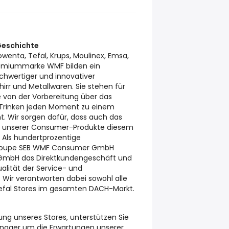
Geschichte
wenta, Tefal, Krups, Moulinex, Emsa,
 Premiummarke WMF bilden ein
hwertiger und innovativer
irr und Metallwaren. Sie stehen für
ie von der Vorbereitung über das
 Trinken jeden Moment zu einem
 Wir sorgen dafür, dass auch das
en unserer Consumer-Produkte diesem
 Als hundertprozentige
Groupe SEB WMF Consumer GmbH
l GmbH das Direktkundengeschäft und
ualität der Service- und
. Wir verantworten dabei sowohl alle
Tefal Stores im gesamten DACH-Markt.
eitung unseres Stores, unterstützen Sie
nager um die Erwartungen unserer