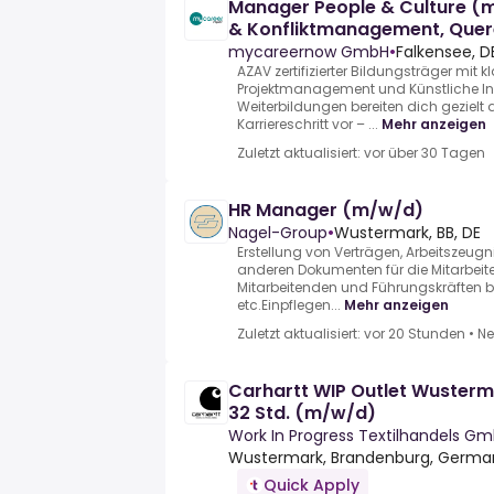
Manager People & Culture (m
& Konfliktmanagement, Quer
willkommen!
mycareernow GmbH
•
Falkensee, D
AZAV zertifizierter Bildungsträger mit 
Projektmanagement und Künstliche Int
Weiterbildungen bereiten dich gezielt
Karriereschritt vor – ...
Mehr anzeigen
Zuletzt aktualisiert: vor über 30 Tagen
HR Manager (m/w/d)
Nagel-Group
•
Wustermark, BB, DE
Erstellung von Verträgen, Arbeitszeu
anderen Dokumenten für die Mitarbei
Mitarbeitenden und Führungskräften b
etc.Einpflegen...
Mehr anzeigen
Zuletzt aktualisiert: vor 20 Stunden
•
Ne
Carhartt WIP Outlet Wusterma
32 Std. (m/w/d)
Work In Progress Textilhandels G
Wustermark, Brandenburg, Germa
Quick Apply