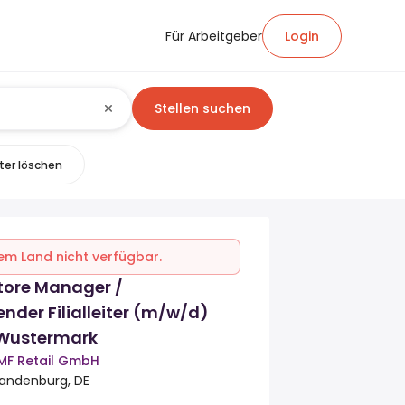
Für Arbeitgeber
Login
Stellen suchen
lter löschen
inem Land nicht verfügbar.
tore Manager /
ender Filialleiter (m/w/d)
Wustermark
MF Retail GmbH
andenburg, DE