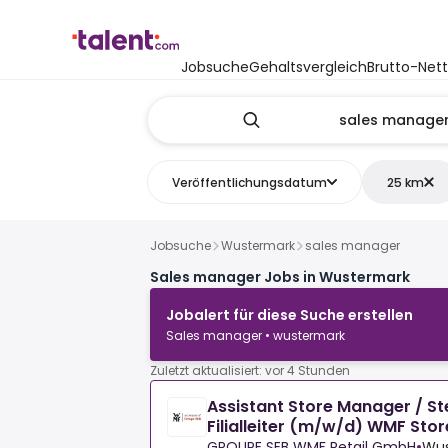
Jobsuche
Gehaltsvergleich
Brutto-Net
Veröffentlichungsdatum
25 km
Jobsuche
Wustermark
sales manager
Sales manager Jobs in Wustermark
Jobalert für diese Suche erstellen
Sales manager • wustermark
Zuletzt aktualisiert: vor 4 Stunden
Assistant Store Manager / St
Filialleiter (m/w/d) WMF St
GROUPE SEB WMF Retail GmbH
•
Wus