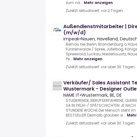
zum nä...
Mehr anzeigen
Zuletzt aktualisiert: vor 2 Tagen
Außendienstmitarbeiter | Dire
(m/w/d)
impeak
•
Nauen, Havelland, Deutsc
Bernau bei Berlin, Brandenburg a.Havel,
Fürstenwalde / Spree, Jüterbog, Köni
Spreewald, Luckau, Niederlausitz, Nau
Pe...
Mehr anzeigen
Zuletzt aktualisiert: vor über 30 Tagen
Verkäufer/ Sales Assistant Te
Wustermark - Designer Outlet
NAME IT
•
Wustermark, BE, DE
STUDIERENDE, BERUFSERFAHRENE, QUERE
SA IN FRÜH-/ SPÄTSCHICHTEN JE NACH 
STUNDEN| WOCHE.Der Mensch steht im M
BESTSELLER.Deshalb glauben w...
Mehr
Zuletzt aktualisiert: vor über 30 Tagen