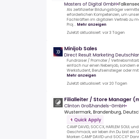
Masters of Digital GmbH
•
Falkensee
Als zertifizierter Bildungsträger vermit
erforderlichen Kompetenzen, um unser
Fachkräften im digitalen Vertrieb zu
Proj...
Mehr anzeigen
Zuletzt aktualisiert: vor 3 Tagen
Minijob Sales
Direct Result Marketing Deutsch
Fundraiser / Promoter / Vertriebsmitarb
einfach nur einen Nebenjob, sondern 
Werkstudent, Berufseinsteiger oder mit 
Mehr anzeigen
Zuletzt aktualisiert: vor 20 Tagen
Filialleiter / Store Manager 
Clinton Großhandels-GmbH
•
Wustermark, Brandenburg, Deutsc
Quick Apply
CAMP DAVID, SOCCX, HARLEM SOUL und S
Geschmack, wir leben ihn.Du bist ein O
Marken CAMP DAVID und SOCCX? Dann b