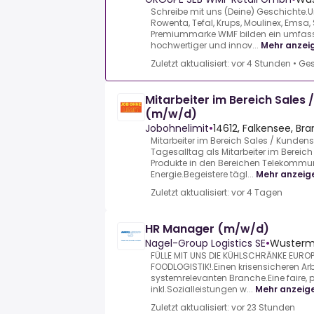
Schreibe mit uns (Deine) Geschichte.
Rowenta, Tefal, Krups, Moulinex, Emsa, 
Premiummarke WMF bilden ein umfas
hochwertiger und innov...
Mehr anzei
Zuletzt aktualisiert: vor 4 Stunden
•
Ges
Mitarbeiter im Bereich Sales
(m/w/d)
Jobohnelimit
•
14612, Falkensee, Br
Mitarbeiter im Bereich Sales / Kunden
Tagesalltag als Mitarbeiter im Bereich
Produkte in den Bereichen Telekommu
Energie.Begeistere tägl...
Mehr anzeig
Zuletzt aktualisiert: vor 4 Tagen
HR Manager (m/w/d)
Nagel-Group Logistics SE
•
Wusterma
FÜLLE MIT UNS DIE KÜHLSCHRÄNKE EURO
FOODLOGISTIK!.Einen krisensicheren Arbe
systemrelevanten Branche.Eine faire, 
inkl.Sozialleistungen w...
Mehr anzeig
Zuletzt aktualisiert: vor 23 Stunden