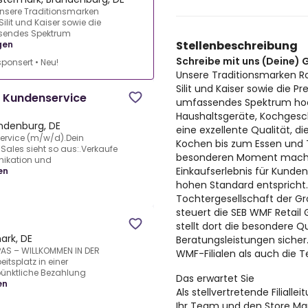
Unsere Traditionsmarken
Silit und Kaiser sowie die
sendes Spektrum
Stellenbeschreibung
gen
Schreibe mit uns (Deine) 
ponsert
•
Neu!
Unsere Traditionsmarken Ro
Silit und Kaiser sowie die
 / Kundenservice
umfassendes Spektrum hoc
Haushaltsgeräte, Kochgesch
andenburg, DE
eine exzellente Qualität, d
service (m/w/d).Dein
Kochen bis zum Essen und
 Sales sieht so aus:.Verkaufe
besonderen Moment macht.
nikation und
Einkaufserlebnis für Kund
en
hohen Standard entspricht.
Tochtergesellschaft der 
steuert die SEB WMF Retai
stellt dort die besondere Q
rk, DE
Beratungsleistungen sicher
PAS – WILLKOMMEN IN DER
WMF-Filialen als auch die 
itsplatz in einer
pünktliche Bezahlung
Das erwartet Sie
en
Als stellvertretende Filiall
Ihr Team und den Store Ma