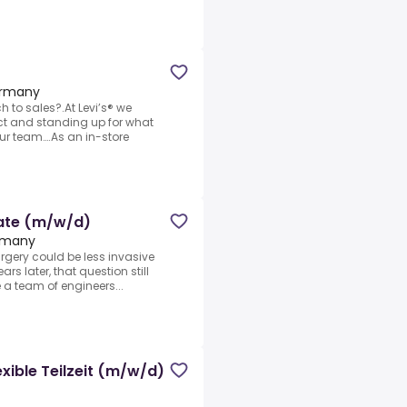
ermany
 to sales?.At Levi’s® we
act and standing up for what
our team….As an in-store
ciate (m/w/d)
rmany
surgery could be less invasive
rs later, that question still
 a team of engineers...
exible Teilzeit (m/w/d)