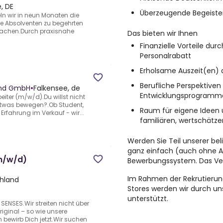
, DE
Überzeugende Begeister
teln wir in neun Monaten die
e Absolventen zu begehrten
 machen.Durch praxisnahe
Das bieten wir Ihnen
Finanzielle Vorteile du
Personalrabatt
Erholsame Auszeit(en)
Berufliche Perspektive
land GmbH
•
Falkensee, de
Entwicklungsprogramm
eiter (m/w/d).Du willst nicht
etwas bewegen?.Ob Student,
Raum für eigene Ideen 
Erfahrung im Verkauf - wir...
familiären, wertschät
Werden Sie Teil unserer be
ganz einfach (auch ohne A
(m/w/d)
Bewerbungssystem. Das Verk
Im Rahmen der Rekrutierun
hland
Stores werden wir durch u
unterstützt.
ENSES.Wir streiten nicht über
riginal – so wie unsere
ewirb Dich jetzt.Wir suchen