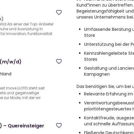
Kund*innen zu übertreffen. I
Begeisterungsfähigkeit un
unseres Unternehmens bei.
k)
ild.Als einer der Top-Anbieter
Umfassende Beratung u
huhe und Ausrüstung in
ür Innovation, Funktionalität
Store
Unterstützung bei der 
Kennzahlengeleitete St
Stores
t (m/w/d)
Gestaltung und Lancier
hland
Kampagnen
Das benötigen Sie, um bei u
ext move.LLOYD steht seit
erte und gegenseitige
Relevante Erfahrung im
e zur Mode, mit der wir
Verantwortungsbewuss
prioritätengesteuertes
Kontaktfreude, ausgez
und schnelle Auffassu
) – Quereinsteiger
Fließende Deutschkenn