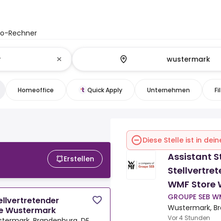
to-Rechner
Homeoffice
Quick Apply
Unternehmen
Fi
Diese Stelle ist in de
Assistant S
Erstellen
Stellvertret
WMF Store 
GROUPE SEB W
ellvertretender
Wustermark, Br
ore Wustermark
Vor 4 Stunden
termark, Brandenburg, DE