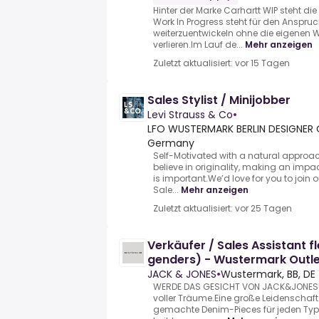
Hinter der Marke Carhartt WIP steht di
Work In Progress steht für den Anspruch
weiterzuentwickeln ohne die eigenen 
verlieren.Im Lauf de...
Mehr anzeigen
Zuletzt aktualisiert: vor 15 Tagen
Sales Stylist / Minijobber
Levi Strauss & Co
•
LFO WUSTERMARK BERLIN DESIGNER 
Germany
Self-Motivated with a natural approach
believe in originality, making an imp
is important.We’d love for you to join 
Sale...
Mehr anzeigen
Zuletzt aktualisiert: vor 25 Tagen
Verkäufer / Sales Assistant fl
genders) - Wustermark Outl
JACK & JONES
•
Wustermark, BB, DE
WERDE DAS GESICHT VON JACK&JONES!.
voller Träume.Eine große Leidenschaft 
gemachte Denim-Pieces für jeden Typ.