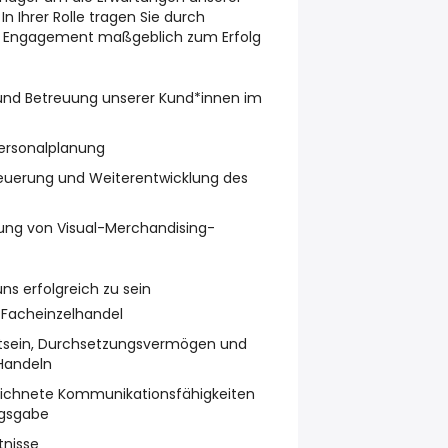
n Ihrer Rolle tragen Sie durch
d Engagement maßgeblich zum Erfolg
nd Betreuung unserer Kund*innen im
Personalplanung
euerung und Weiterentwicklung des
ung von Visual-Merchandising-
ns erfolgreich zu sein
 Facheinzelhandel
tsein, Durchsetzungsvermögen und
 Handeln
eichnete Kommunikationsfähigkeiten
ngsgabe
tnisse