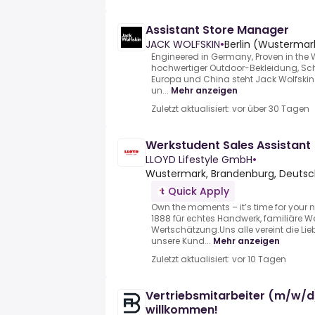
Assistant Store Manager
JACK WOLFSKIN
•
Berlin (Wustermar
Engineered in Germany, Proven in the W
hochwertiger Outdoor-Bekleidung, Sc
Europa und China steht Jack Wolfskin f
un...
Mehr anzeigen
Zuletzt aktualisiert: vor über 30 Tagen
Werkstudent Sales Assistan
LLOYD Lifestyle GmbH
•
Wustermark, Brandenburg, Deutsc
Quick Apply
Own the moments – it’s time for your n
1888 für echtes Handwerk, familiäre W
Wertschätzung.Uns alle vereint die Lieb
unsere Kund...
Mehr anzeigen
Zuletzt aktualisiert: vor 10 Tagen
Vertriebsmitarbeiter (m/w/d
willkommen!