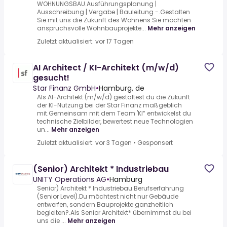
WOHNUNGSBAU.Ausführungsplanung |
Ausschreibung | Vergabe | Bauleitung -.Gestalten
Sie mit uns die Zukunft des Wohnens.Sie möchten
anspruchsvolle Wohnbauprojekte...
Mehr anzeigen
Zuletzt aktualisiert: vor 17 Tagen
AI Architect / KI-Architekt (m/w/d)
gesucht!
Star Finanz GmbH
•
Hamburg, de
Als AI-Architekt (m/w/d) gestaltest du die Zukunft
der KI-Nutzung bei der Star Finanz maßgeblich
mit.Gemeinsam mit dem Team 'KI“ entwickelst du
technische Zielbilder, bewertest neue Technologien
un...
Mehr anzeigen
Zuletzt aktualisiert: vor 3 Tagen
•
Gesponsert
(Senior) Architekt * Industriebau
UNITY Operations AG
•
Hamburg
Senior) Architekt * Industriebau.Berufserfahrung
(Senior Level).Du möchtest nicht nur Gebäude
entwerfen, sondern Bauprojekte ganzheitlich
begleiten?.Als Senior Architekt* übernimmst du bei
uns die ...
Mehr anzeigen