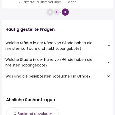
Zuletzt aktualisiert: vor über 30 Tagen
1
2
Häufig gestellte Fragen
Welche Städte in der Nähe von Glinde haben die
meisten software architekt Jobangebote?
Welche Städte in der Nähe von Glinde haben die
Städte in der Nähe von Glinde mit den meisten software
meisten Jobangebote?
architekt Jobs:
Hamburg
Was sind die beliebtesten Jobsuchen in Glinde?
10 Städte in der Nähe von Glinde mit den meisten
Norderstedt
Jobangeboten:
Bad Oldesloe
Die 10 beliebtesten Jobsuchen in Glinde sind:
Hamburg
Barsbüttel
teilzeit
Norderstedt
lager
Pinneberg
Ähnliche Suchanfragen
aushilfe
Seevetal
kfz mechatroniker
Winsen (Luhe)
Backend developer