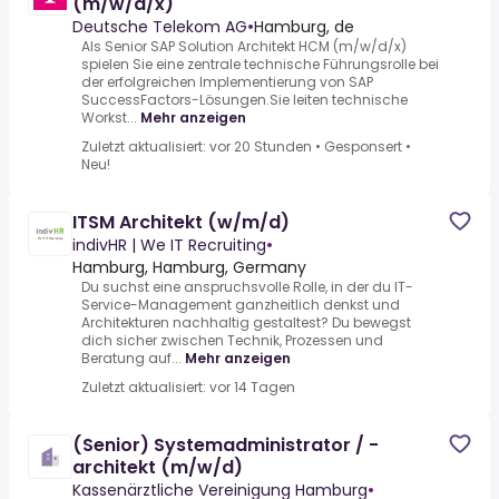
(m/w/d/x)
Deutsche Telekom AG
•
Hamburg, de
Als Senior SAP Solution Architekt HCM (m/w/d/x)
spielen Sie eine zentrale technische Führungsrolle bei
der erfolgreichen Implementierung von SAP
SuccessFactors-Lösungen.Sie leiten technische
Workst...
Mehr anzeigen
Zuletzt aktualisiert: vor 20 Stunden
•
Gesponsert
•
Neu!
ITSM Architekt (w/m/d)
indivHR | We IT Recruiting
•
Hamburg, Hamburg, Germany
Du suchst eine anspruchsvolle Rolle, in der du IT-
Service-Management ganzheitlich denkst und
Architekturen nachhaltig gestaltest? Du bewegst
dich sicher zwischen Technik, Prozessen und
Beratung auf...
Mehr anzeigen
Zuletzt aktualisiert: vor 14 Tagen
(Senior) Systemadministrator / -
architekt (m/w/d)
Kassenärztliche Vereinigung Hamburg
•