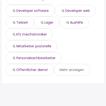
disponent
Ahrensburg
mitarbeiter poststelle
Geesthacht
Developer software
Developer web
kundenservice
Reinbek
geschäftsführer
Bad Oldesloe
sachbearbeiter
Neu Wulmstorf
Teilzeit
Lager
Aushilfe
bürokaufmann
Kfz mechatroniker
Mitarbeiter poststelle
Personalsachbearbeiter
Öffentlicher dienst
Mehr anzeigen