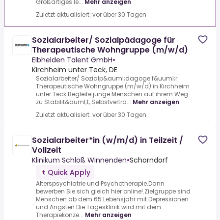
Großartiges le...
Mehr anzeigen
Zuletzt aktualisiert: vor über 30 Tagen
Sozialarbeiter/ Sozialpädagoge für
Therapeutische Wohngruppe (m/w/d)
Elbhelden Talent GmbH
•
Kirchheim unter Teck, DE
Sozialarbeiter/ Sozialp&auml;dagoge f&uuml;r
Therapeutische Wohngruppe (m/w/d) in Kirchheim
unter Teck.Begleite junge Menschen auf ihrem Weg
zu Stabilit&auml;t, Selbstvertra...
Mehr anzeigen
Zuletzt aktualisiert: vor über 30 Tagen
Sozialarbeiter*in (w/m/d) in Teilzeit /
Vollzeit
Klinikum Schloß Winnenden
•
Schorndorf
Quick Apply
Alterspsychiatrie und Psychotherapie.Dann
bewerben Sie sich gleich hier online!.Zielgruppe sind
Menschen ab dem 65.Lebensjahr mit Depressionen
und Ängsten.Die Tagesklinik wird mit dem
Therapiekonze...
Mehr anzeigen