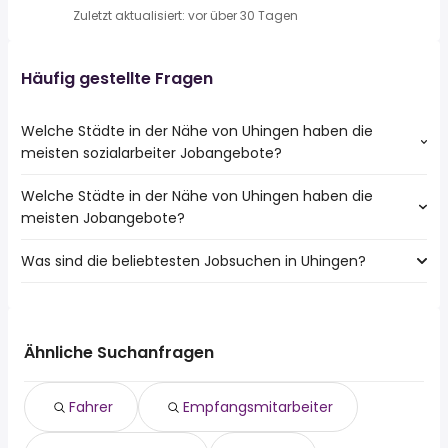
Zuletzt aktualisiert: vor über 30 Tagen
Häufig gestellte Fragen
Welche Städte in der Nähe von Uhingen haben die
meisten sozialarbeiter Jobangebote?
Welche Städte in der Nähe von Uhingen haben die
Städte in der Nähe von Uhingen mit den meisten
meisten Jobangebote?
sozialarbeiter Jobs:
Göppingen
Was sind die beliebtesten Jobsuchen in Uhingen?
10 Städte in der Nähe von Uhingen mit den meisten
Kirchheim Unter Teck
Jobangeboten:
Ebersbach An Der Fils
Die 10 beliebtesten Jobsuchen in Uhingen sind:
Göppingen
Weilheim An Der Teck
fahrer
Kirchheim Unter Teck
Reichenbach an der Fils
empfangsmitarbeiter
Ebersbach An Der Fils
Ähnliche Suchanfragen
analyst business
Weilheim An Der Teck
lager
Reichenbach an der Fils
Fahrer
Empfangsmitarbeiter
management assistant
personalberater