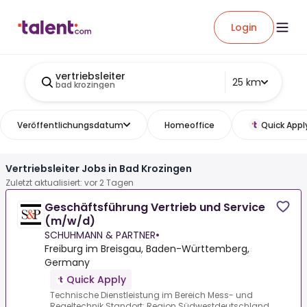
Login
vertriebsleiter
25 km
bad krozingen
Veröffentlichungsdatum
Homeoffice
Quick Appl
Vertriebsleiter Jobs in Bad Krozingen
Zuletzt aktualisiert: vor 2 Tagen
Geschäftsführung Vertrieb und Service
(m/w/d)
SCHUHMANN & PARTNER
•
Freiburg im Breisgau, Baden-Württemberg,
Germany
Quick Apply
Technische Dienstleistung im Bereich Mess- und
Regeltechnik.Standort: Region Südwestdeutschland,