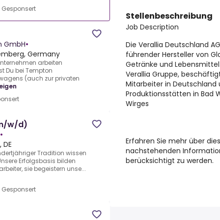
•
Gesponsert
Stellenbeschreibung
Job Description
en GmbH
•
Die Verallia Deutschland AG
temberg, Germany
führender Hersteller von G
Unternehmen arbeiten
Getränke und Lebensmittel. 
st Du bei Tempton
Verallia Gruppe, beschäfti
twagens (auch zur privaten
Mitarbeiter in Deutschland
eigen
Produktionsstätten in Bad
onsert
Wirges
(m/w/d)
•
Erfahren Sie mehr über dies
 DE
nachstehenden Information
ertjähriger Tradition wissen
berücksichtigt zu werden.
Unsere Erfolgsbasis bilden
rbeiter, sie begeistern unse...
•
Gesponsert