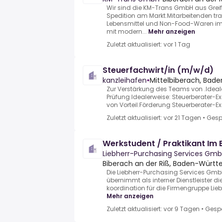
Wir sind die KM-Trans GmbH aus Greif
Spedition am Markt.Mitarbeitenden tra
Lebensmittel und Non-Food-Waren im 
mit modern...
Mehr anzeigen
Zuletzt aktualisiert: vor 1 Tag
Steuerfachwirt/in (m/w/d)
kanzleihafen
•
Mittelbiberach, Ba
Zur Verstärkung des Teams von .Ideale
Prüfung.Idealerweise: Steuerberater-
von Vorteil.Förderung Steuerberater-
Zuletzt aktualisiert: vor 21 Tagen
•
Gesp
Werkstudent / Praktikant Im
Liebherr-Purchasing Services Gm
Biberach an der Riß, Baden-Würt
Die Liebherr-Purchasing Services GmbH
übernimmt als interner Dienstleister d
koordination für die Firmengruppe Liebh
Mehr anzeigen
Zuletzt aktualisiert: vor 9 Tagen
•
Gesp