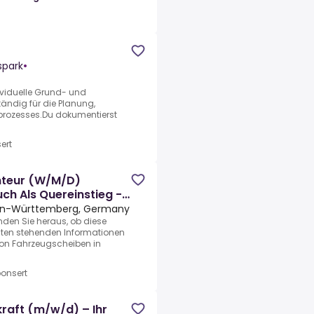
spark
•
dividuelle Grund- und
ändig für die Planung,
prozesses.Du dokumentierst
ert
nteur (W/M/D)
ch Als Quereinstieg -
den-Württemberg, Germany
nden Sie heraus, ob diese
 unten stehenden Informationen
on Fahrzeugscheiben in
onsert
raft (m/w/d) – Ihr