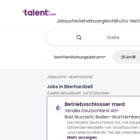
Jobsuche
Gehaltsvergleich
Brutto-Net
Veröffentlichungsdatum
25 km
Jobsuche
eberhardzell
Jobs in Eberhardzell
Zuletzt aktualisiert: vor 6 Stunden
Betriebsschlosser mwd
Verallia Deutschland AG
•
Bad Wurzach, Baden-Württember
Die Verallia Deutschland AG, mit Haupt
führender Hersteller von Glasflaschen
und Lebensmittel.Als Teil der internatio
Mehr anzeigen