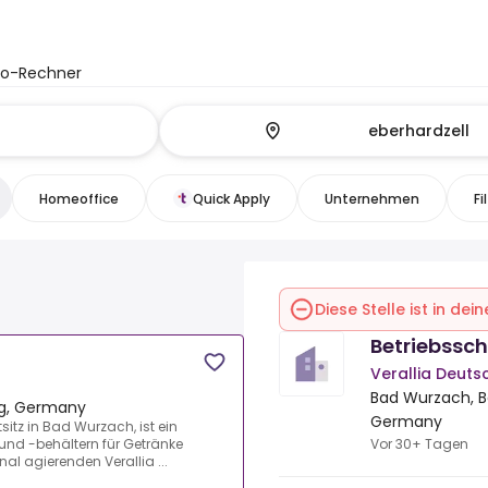
to-Rechner
Homeoffice
Quick Apply
Unternehmen
Fi
Diese Stelle ist in de
Betriebssc
Verallia Deut
Bad Wurzach, 
g, Germany
Germany
sitz in Bad Wurzach, ist ein
Vor 30+ Tagen
 und -behältern für Getränke
nal agierenden Verallia ...