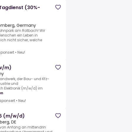
 Tagdienst (30%-
temberg, Germany
ohnpark am Rotbach! Wir
Menschen ein Leben in
ich nicht sicher, welche
ponsert
•
Neu!
(w/m)
ny
 Handwerk, der Bau- und Kfz-
ustrie und
ch Elektronik (m/w/d) im
en
sponsert
•
Neu!
26 (m/w/d)
erg, DE
st von Anfang an mittendrin
Verantwortung übernimmst und