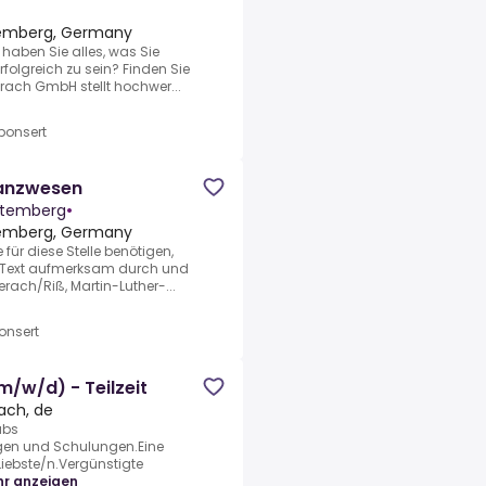
temberg, Germany
, haben Sie alles, was Sie
folgreich zu sein? Finden Sie
erach GmbH stellt hochwer...
ponsert
nanzwesen
rttemberg
•
temberg, Germany
 für diese Stelle benötigen,
en Text aufmerksam durch und
erach/Riß, Martin-Luther-...
onsert
m/w/d) - Teilzeit
ach, de
ubs
ngen und Schulungen.Eine
 Liebste/n.Vergünstigte
r anzeigen