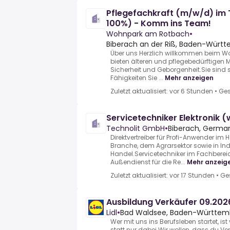
Pflegefachkraft (m/w/d) im
100%) - Komm ins Team!
Wohnpark am Rotbach
•
Biberach an der Riß, Baden-Würt
Über uns Herzlich willkommen beim W
bieten älteren und pflegebedürftigen 
Sicherheit und Geborgenheit.Sie sind s
Fähigkeiten Sie ...
Mehr anzeigen
Zuletzt aktualisiert: vor 6 Stunden
•
Ges
Servicetechniker Elektronik 
Technolit GmbH
•
Biberach, Germa
Direktvertreiber für Profi-Anwender im
Branche, dem Agrarsektor sowie in Ind
Handel.Servicetechniker im Fachberei
Außendienst für die Re...
Mehr anzeig
Zuletzt aktualisiert: vor 17 Stunden
•
Ge
Ausbildung Verkäufer 09.20
Lidl
•
Bad Waldsee, Baden-Württemb
Wer mit uns ins Berufsleben startet, i
statt nur dabei.Wir wollen, dass du 