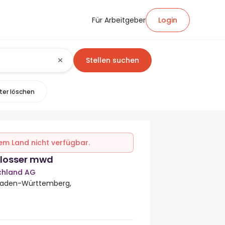
Für Arbeitgeber
Login
Stellen suchen
lter löschen
inem Land nicht verfügbar.
hlosser mwd
schland AG
Baden-Württemberg,