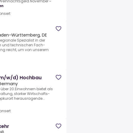
% Weihnachtsgeld.November ~
en
nsert
aden-Württemberg, DE
egionale Spezialist in der
n und technischen Fach-
ung reicht, um von unserem
 (m/w/d) Hochbau
 Germany
über 20.Einwohnern bietet als
waltung, starker Wirt­schafts­
­kurort heraus­ragende...
onsert
kehr
Riß