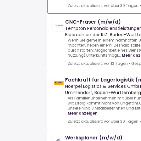
Zuletzt aktualisiert: vor über 30 Tagen
CNC-Fräser (m/w/d)
Tempton Personaldienstleistung
Biberach an der Riß, Baden-Würt
Wenn Sie gerne in einem namhaften 
möchten, neben einem .Deshalb sollte
durchstarten:.Möglichkeit eines Diens
Nutzung).Unterkunftsmögl...
Mehr anz
Zuletzt aktualisiert: vor 13 Tagen
•
Gesp
Fachkraft für Lagerlogistik 
Noerpel Logistics & Services GmbH
Ummendorf, Baden-Württemberg,
Als Familienunternehmen mit über hund
wir: Erfolg kommt nicht von ungefähr.
unsere rund 3.Mitarbeiterinnen und Mita
Mehr anzeigen
Zuletzt aktualisiert: vor über 30 Tagen
Werksplaner (m/w/d)