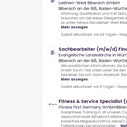
Liebherr-Werk Biberach GmbH
•
Biberach an der Riß, Baden-Würt
Erfahrung, Qualifikation und Soft Skills
brauchen, um bei dieser Gelegenheit er
es unten heraus.Die Liebherr-Werk Bib
Mehr anzeigen
Zuletzt aktualisiert: vor 24 Tagen
•
Ges
Sachbearbeiter (m/w/d) Fi
Evangelische Landeskirche in Wü
Biberach an der Riß, Baden-Würt
Alle zusätzlichen Informationen, die Sie
finden Sie im Text unten.Lesen Sie d
bewerben Sie sich dann.Arbeitsort: Bib
Mehr anzeigen
Zuletzt aktualisiert: vor 5 Tagen
•
Gesp
Fitness & Service Specialist (
Fitness First Germany GmbH
•
Biber
Kostenfreies Training in all unseren Cl
deutschlandweit.Attraktive Fortbildu
kostenfreie Mitgliedschaft für deine/n
Fortbildungen bei renommierten ...
Meh