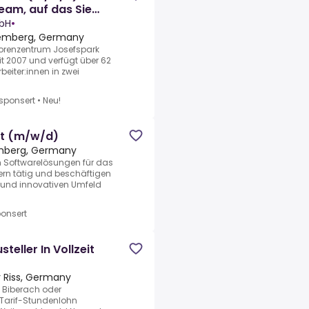
Team, auf das Sie
bH
•
temberg, Germany
iorenzentrum Josefspark
t 2007 und verfügt über 62
beiter:innen in zwei
sponsert
•
Neu!
rt (m/w/d)
emberg, Germany
h Softwarelösungen für das
ern tätig und beschäftigen
 und innovativen Umfeld
onsert
teller In Vollzeit
r Riss, Germany
n Biberach oder
€ Tarif-Stundenlohn