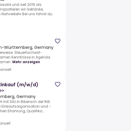
swald und seit 2019 als
nsportieren wir Getränke,
Nahverkehr.Bei uns fährst du
den-Württemberg, Germany
rweise: Steuerfachwirt-
Examen.Kenntnisse in Agenda
Examen.
Mehr anzeigen
onsert
 Einkauf (m/w/d)
bH
•
temberg, Germany
 mit Sitz in Biberach der Riß
ie Einkaufsorganisation und -
err.Erfahrung, Qualifika...
onsert