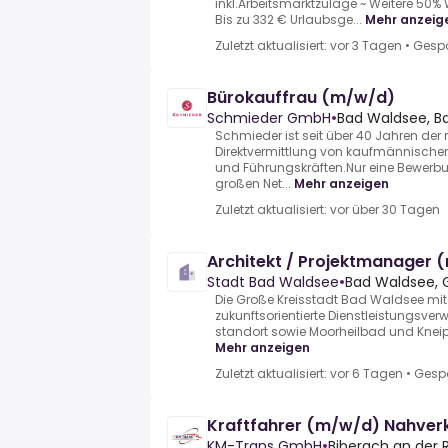
inkl.Arbeitsmarktzulage ~ Weitere 50
Bis zu 332 € Urlaubsge...
Mehr anzeig
Zuletzt aktualisiert: vor 3 Tagen
•
Gespo
Bürokauffrau (m/w/d)
Schmieder GmbH
•
Bad Waldsee, B
Schmieder ist seit über 40 Jahren der r
Direktvermittlung von kaufmännische
und Führungskräften.Nur eine Bewerb
großen Net...
Mehr anzeigen
Zuletzt aktualisiert: vor über 30 Tagen
Architekt / Projektmanager
Stadt Bad Waldsee
•
Bad Waldsee,
Die Große Kreisstadt Bad Waldsee mit 
zukunftsorientierte Dienst­leistungs­ver
standort sowie Moorheil­bad und Kneipp
Mehr anzeigen
Zuletzt aktualisiert: vor 6 Tagen
•
Gesp
Kraftfahrer (m/w/d) Nahver
KM-Trans GmbH
•
Biberach an der 