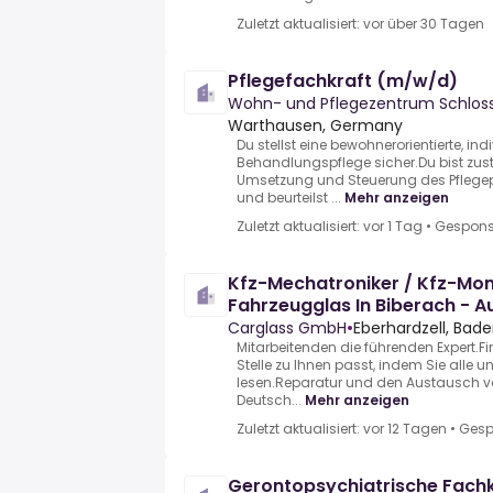
Zuletzt aktualisiert: vor über 30 Tagen
Pflegefachkraft (m/w/d)
Wohn- und Pflegezentrum Schlos
Warthausen, Germany
Du stellst eine bewohnerorientierte, in
Behandlungspflege sicher.Du bist zust
Umsetzung und Steuerung des Pflege
und beurteilst ...
Mehr anzeigen
Zuletzt aktualisiert: vor 1 Tag
•
Gespons
Kfz-Mechatroniker / Kfz-Mo
Fahrzeugglas In Biberach - Au
287
Carglass GmbH
•
Eberhardzell, Ba
Mitarbeitenden die führenden Expert.Fi
Stelle zu Ihnen passt, indem Sie alle
lesen.Reparatur und den Austausch v
Deutsch...
Mehr anzeigen
Zuletzt aktualisiert: vor 12 Tagen
•
Gesp
Gerontopsychiatrische Fachk