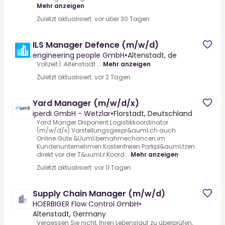
Mehr anzeigen
Zuletzt aktualisiert: vor über 30 Tagen
ILS Manager Defence (m/w/d)
engineering people GmbH
•
Altenstadt, de
Vollzeit | .Altenstadt ...
Mehr anzeigen
Zuletzt aktualisiert: vor 2 Tagen
Yard Manager (m/w/d/x)
iperdi GmbH - Wetzlar
•
Florstadt, Deutschland
Yard Manger Disponent Logistikkoordinator
(m/w/d/x).Vorstellungsgespr&auml;ch auch
Online.Gute &Uuml;bernahmechancen im
Kundenunternehmen.Kostenfreien Parkpl&auml;tzen
direkt vor der T&uuml;r.Koord...
Mehr anzeigen
Zuletzt aktualisiert: vor 11 Tagen
Supply Chain Manager (m/w/d)
HOERBIGER Flow Control GmbH
•
Altenstadt, Germany
Vergessen Sie nicht, Ihren Lebenslauf zu überprüfen,