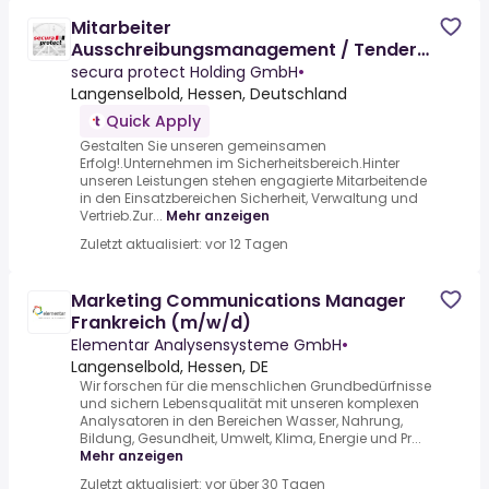
Mitarbeiter
Ausschreibungsmanagement / Tender
Manager (m/w/d)
secura protect Holding GmbH
•
Langenselbold, Hessen, Deutschland
Quick Apply
Gestalten Sie unseren gemeinsamen
Erfolg!.Unternehmen im Sicherheitsbereich.Hinter
unseren Leistungen stehen engagierte Mitarbeitende
in den Einsatzbereichen Sicherheit, Verwaltung und
Vertrieb.Zur...
Mehr anzeigen
Zuletzt aktualisiert: vor 12 Tagen
Marketing Communications Manager
Frankreich (m/w/d)
Elementar Analysensysteme GmbH
•
Langenselbold, Hessen, DE
Wir forschen für die menschlichen Grundbedürfnisse
und sichern Lebensqualität mit unseren komplexen
Analysatoren in den Bereichen Wasser, Nahrung,
Bildung, Gesundheit, Umwelt, Klima, Energie und Pr...
Mehr anzeigen
Zuletzt aktualisiert: vor über 30 Tagen