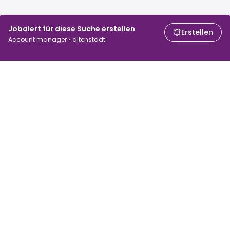
Jobalert für diese Suche erstellen
Erstellen
Account manager • altenstadt
Für Arbeitssuchende
Für Arbeitgeber
Jobs suchen
Gehaltsvergleich