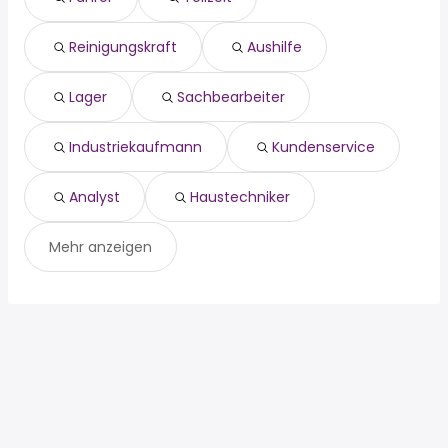
lager
Karben
sachbearbeiter
Gelnhausen
Reinigungskraft
Aushilfe
industriekaufmann
Langenselbold
kundenservice
Wölfersheim
analyst
Ortenberg
Lager
Sachbearbeiter
haustechniker
Industriekaufmann
Kundenservice
Analyst
Haustechniker
Mehr anzeigen