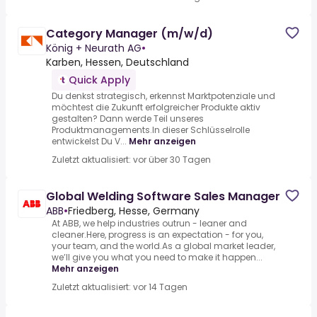
Category Manager (m/w/d)
König + Neurath AG
•
Karben, Hessen, Deutschland
Quick Apply
Du denkst strategisch, erkennst Marktpotenziale und
möchtest die Zukunft erfolgreicher Produkte aktiv
gestalten? Dann werde Teil unseres
Produktmanagements.In dieser Schlüsselrolle
entwickelst Du V...
Mehr anzeigen
Zuletzt aktualisiert: vor über 30 Tagen
Global Welding Software Sales Manager
ABB
•
Friedberg, Hesse, Germany
At ABB, we help industries outrun - leaner and
cleaner.Here, progress is an expectation - for you,
your team, and the world.As a global market leader,
we’ll give you what you need to make it happen...
Mehr anzeigen
Zuletzt aktualisiert: vor 14 Tagen