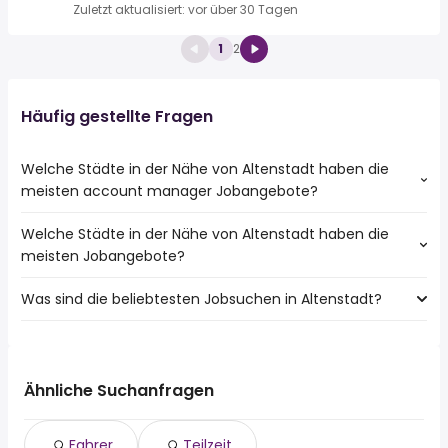
Zuletzt aktualisiert: vor über 30 Tagen
1
2
Häufig gestellte Fragen
Welche Städte in der Nähe von Altenstadt haben die
meisten account manager Jobangebote?
Welche Städte in der Nähe von Altenstadt haben die
Städte in der Nähe von Altenstadt mit den meisten
meisten Jobangebote?
account manager Jobs:
Hanau
Was sind die beliebtesten Jobsuchen in Altenstadt?
10 Städte in der Nähe von Altenstadt mit den meisten
Maintal
Jobangeboten:
Friedberg (Hessen)
Die 10 beliebtesten Jobsuchen in Altenstadt sind:
Hanau
Friedberg
fahrer
Maintal
Karben
teilzeit
Bad Vilbel
Ähnliche Suchanfragen
Gelnhausen
reinigungskraft
Friedberg (Hessen)
Langenselbold
aushilfe
Friedberg
Ortenberg
Fahrer
Teilzeit