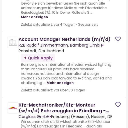
bevor Sie sich bewerben.Lesen Sie sich auch alle
Anforderungen für diese Stelle durch.Erforderliche
Reisetätigkeit (%): 10.In Deiner Rolle als S...
Mehr anzeigen
Zuletzt aktualisiert: vor 4 Tagen
•
Gesponsert
Account Manager Netherlands (m/f/d)
RZB Rudolf Zimmermann, Bamberg GmbH
•
Ranstadt, Deutschland
Quick Apply
Bamberg is an international medium-sized lighting
manufacturer.Our products have received
numerous national and international design
awards.You can look forward to exciting, varied and
challenging ...
Mehr anzeigen
Zuletzt aktualisiert: vor über 30 Tagen
Kfz-Mechatroniker/Kfz-Monteur
(w/m/d) Fahrzeugglas in Friedberg -
auch als Quereinstieg - 253
Carglass GmbH
•
Friedberg (Hessen), Hessen, DE
Wir suchen dich als Kfz-Mechatroniker/Kfz-Monteur
(w/m/d) Fahrzeugglas in Friedberg - auch als