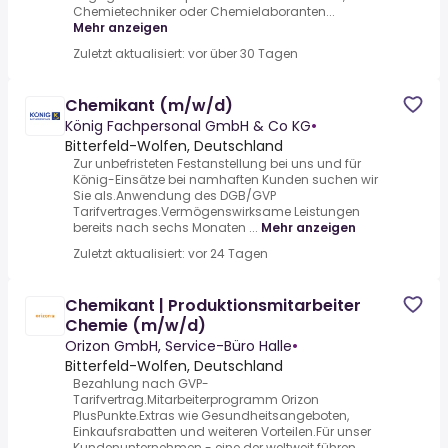
Chemietechniker oder Chemielaboranten...
Mehr anzeigen
Zuletzt aktualisiert: vor über 30 Tagen
Chemikant (m/w/d)
König Fachpersonal GmbH & Co KG
•
Bitterfeld-Wolfen, Deutschland
Zur unbefristeten Festanstellung bei uns und für
König-Einsätze bei namhaften Kunden suchen wir
Sie als.Anwendung des DGB/GVP
Tarifvertrages.Vermögenswirksame Leistungen
bereits nach sechs Monaten ...
Mehr anzeigen
Zuletzt aktualisiert: vor 24 Tagen
Chemikant | Produktionsmitarbeiter
Chemie (m/w/d)
Orizon GmbH, Service-Büro Halle
•
Bitterfeld-Wolfen, Deutschland
Bezahlung nach GVP-
Tarifvertrag.Mitarbeiterprogramm Orizon
PlusPunkte.Extras wie Gesundheitsangeboten,
Einkaufsrabatten und weiteren Vorteilen.Für unser
Kundenunternehmen - eine der weltweit führen...