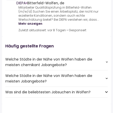
DIEPA
•
Bitterfeld-Wolfen, de
Mitarbeiter Qualitätsprüfung in Bitterfeld-Wolfen
(m/w/d).Suchen Sie einen Arbeitsplatz, der nicht nur
exzellente Konditionen, sondern auch echte
Wertschätzung bietet? Bei DIEPA verstehen wir, dass...
Mehr anzeigen
Zuletzt aktualisiert: vor 8 Tagen
•
Gesponsert
Häufig gestellte Fragen
Welche Städte in der Nähe von Wolfen haben die
meisten chemikant Jobangebote?
Welche Städte in der Nähe von Wolfen haben die
Städte in der Nähe von Wolfen mit den meisten
meisten Jobangebote?
chemikant Jobs:
Halle (Saale)
Was sind die beliebtesten Jobsuchen in Wolfen?
10 Städte in der Nähe von Wolfen mit den meisten
Sandersdorf
Jobangeboten:
Taucha
Die 10 beliebtesten Jobsuchen in Wolfen sind:
Halle (Saale)
Bitterfeld
fahrer
Dessau
Kabelsketal