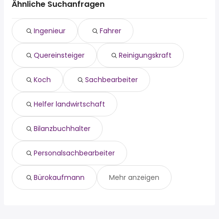
quereinsteiger
Köthen (Anhalt)
Ähnliche Suchanfragen
reinigungskraft
Schkeuditz
koch
Eilenburg
Ingenieur
Fahrer
sachbearbeiter
Sandersdorf
helfer landwirtschaft
Taucha
Quereinsteiger
Reinigungskraft
bilanzbuchhalter
Bitterfeld
personalsachbearbeiter
Gräfenhainichen
bürokaufmann
Kemberg
Koch
Sachbearbeiter
administrator
Helfer landwirtschaft
Bilanzbuchhalter
Personalsachbearbeiter
Bürokaufmann
Mehr anzeigen