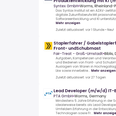
Produktentwicklung mit KI (
Syntex GmbH
•
Worms, Rheinland-Pf
Das Syntax Institut ist ein AZAV-zertifiz
digitale Zukunftsberufe.Mit praxisnahe
Softwareentwicklung und KI unterstütz
Mehr anzeigen
Zuletzt aktualisiert: vor 1 Stunde
•
Neu!
Staplerfahrer / Gabelstaple
Front- undSchubmast
Fair-Treat - Groß-Umstadt
•
Biblis
Aufgaben, Kompetenzen und Verantwo
und Bedienen von Front- und Schubm
Auslagern von Waren in Hochregallag
Lkw sowie innerbetrie...
Mehr anzeigen
Zuletzt aktualisiert: vor 27 Tagen
Lead Developer (m/w/d) IT-
PTA GmbH
•
Worms, Germany
Mindestens 5 Jahre Erfahrung in der S
idealerweise bereits als Lead Develope
Umfeldern.Erfahrung in der Entwicklu
Technologien sowie Fr...
Mehr anzeig