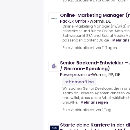
Zuletzt aktualisiert: vor über 30 Tagen
Online-Marketing Manager 
PackEx GmbH
•
Worms, DE
Online-Marketing Manager (m/w/d) in
entwickelst und führst Online-Marke
Schwerpunkt SEA und Social Media Mar
passenden Content.Du ge...
Mehr anz
Zuletzt aktualisiert: vor 11 Tagen
Senior Backend-Entwickler –
/ German-Speaking)
Powerprozesse
•
Worms, RP, DE
Homeoffice
Wir suchen Senior Developer, die in u
Team an unseren Agenten arbeiten.W
und willst, dass deine Arbeit wirklich 
uns.All-i...
Mehr anzeigen
Zuletzt aktualisiert: vor 1 Tag
Starte deine Karriere in der d