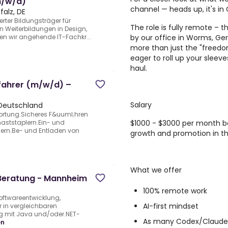
m/w/d)
channel
— heads up, it's i
alz, DE
ierter Bildungsträger für
The role is fully remote –
n Weiterbildungen in Design,
by our office in Worms, Germa
en wir angehende IT-Fachkr...
more than just the "freedo
eager to roll up your sleev
haul.
rfahrer (m/w/d) –
Salary
, Deutschland
rtung.Sicheres F&uuml;hren
$1000 - $3000 per month be
aststaplern.Ein- und
ern.Be- und Entladen von
growth and promotion in t
What we offer
Beratung - Mannheim
100% remote work
oftwareentwicklung,
AI-first mindset
r in vergleichbaren
ng mit Java und/oder.NET-
As many Codex/Claude/
en