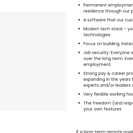
Permanent employment-
residence through our 
A software that our cu
Modern tech stack – you
technologies
Focus on building, inst
Job security: Everyone 
over the long term. Eve
employment.
Strong pay & career pro
expanding in the years
experts and/or leaders 
Very flexible working ho
The freedom (and respo
your own features
If a long-term remote posit