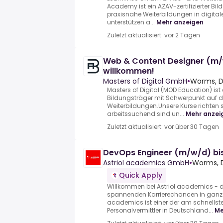
Academy ist ein AZAV-zertifizierter Bi
praxisnahe Weiterbildungen in digital
unterstützen a...
Mehr anzeigen
Zuletzt aktualisiert: vor 2 Tagen
Web & Content Designer (m/
willkommen!
Masters of Digital GmbH
•
Worms, D
Masters of Digital (MOD Education) ist e
Bildungsträger mit Schwerpunkt auf d
Weiterbildungen.Unsere Kurse richten 
arbeitssuchend sind un...
Mehr anzei
Zuletzt aktualisiert: vor über 30 Tagen
DevOps Engineer (m/w/d) bis
Astriol academics GmbH
•
Worms, 
Quick Apply
Willkommen bei Astriol academics - d
spannenden Karrierechancen in ganz 
academics ist einer der am schnell
Personalvermittler in Deutschland...
Me