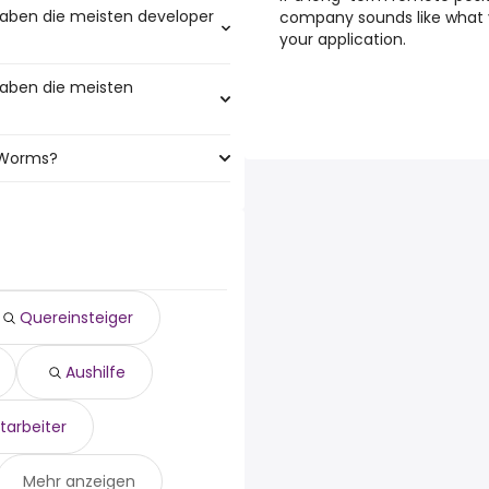
aben die meisten developer
company sounds like what y
your application.
aben die meisten
meisten developer web Jobs:
n Worms?
en meisten Jobangeboten:
sind:
Quereinsteiger
Aushilfe
tarbeiter
Mehr anzeigen