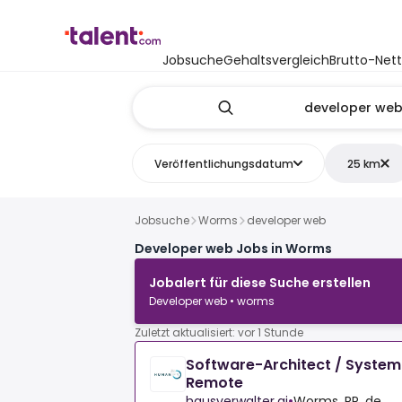
Jobsuche
Gehaltsvergleich
Brutto-Net
Veröffentlichungsdatum
25 km
Jobsuche
Worms
developer web
Developer web Jobs in Worms
Jobalert für diese Suche erstellen
Developer web • worms
Zuletzt aktualisiert: vor 1 Stunde
Software-Architect / System
Remote
hausverwalter.ai
•
Worms, RP, de