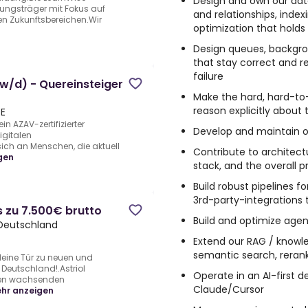
Design and own our dat
ldungsträger mit Fokus auf
and relationships, inde
en Zukunftsbereichen.Wir
optimization that holds
Design queues, backgro
that stay correct and re
failure
w/d) - Quereinsteiger
Make the hard, hard-to-
reason explicitly about
E
in AZAV-zertifizierter
Develop and maintain o
igitalen
sich an Menschen, die aktuell
Contribute to architectu
gen
stack, and the overall p
Build robust pipelines 
3rd-party-integrations 
 zu 7.500€ brutto
Build and optimize agen
Deutschland
Extend our RAG / know
semantic search, reran
eine Tür zu neuen und
Deutschland!.Astriol
Operate in an AI-first
sten wachsenden
Claude/Cursor
hr anzeigen