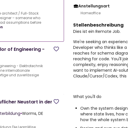
Anstellungsart
Homeoffice
 architect / Full-Stack
Designer – someone who
oad assumptions before
Stellenbeschreibung
en
Dies ist ein Remote Job.
We're seeking an experienc
Developer who thinks like
or of Engineering -
reaches for schema diagr
reaching for code. You'll joi
complexity, enjoy reasoning 
ineering - Elektrotechnik
want to implement AI-solut
ine internationale
rtige und zuverlässige
Claude/Cursor/Codex, this c
What you'll do
flicher Neustart in der
Own the system design 
terbildung
•
Worms, DE
where state lives, how 
how the whole system 
ildung.Die LearnWise