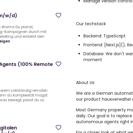
Manage version control
(m/w/d)
Our techstack
 Worms.Du planst,
ting-Kampagnen durch mit
Backend: TypeScript
keting und erstellst den
eigen
Frontend: [
Next.js
](
), Re
Database: We don't want 
moment
 Agents (100% Remote
About Us
nserem vollständig remoten
We are a German automatio
enn du Komplexität magst
our product
hausverwalter.
etwas bewegt, passt du zu
Most Germany property man
daily. Our goal is to replace
autonomous agents right in
igitalen
For a closer look at what w