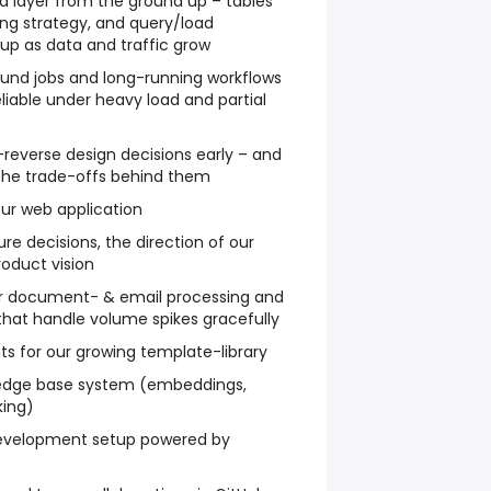
a layer from the ground up – tables
xing strategy, and query/load
 up as data and traffic grow
und jobs and long-running workflows
liable under heavy load and partial
reverse design decisions early – and
 the trade-offs behind them
ur web application
re decisions, the direction of our
roduct vision
for document- & email processing and
that handle volume spikes gracefully
ts for our growing template-library
ledge base system (embeddings,
king)
 development setup powered by