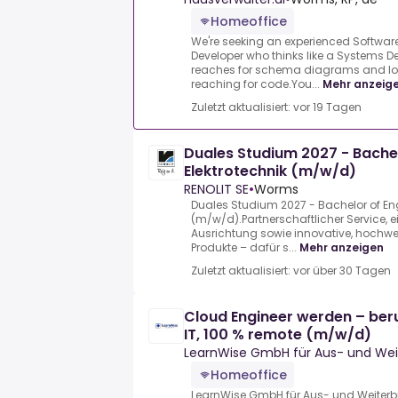
Homeoffice
We're seeking an experienced Software
Developer who thinks like a Systems 
reaches for schema diagrams and l
reaching for code.You...
Mehr anzeig
Zuletzt aktualisiert: vor 19 Tagen
Duales Studium 2027 - Bachel
Elektrotechnik (m/w/d)
RENOLIT SE
•
Worms
Duales Studium 2027 - Bachelor of Eng
(m/w/d).Partnerschaftlicher Service, e
Ausrichtung sowie innovative, hochwe
Produkte – dafür s...
Mehr anzeigen
Zuletzt aktualisiert: vor über 30 Tagen
Cloud Engineer werden – beru
IT, 100 % remote (m/w/d)
LearnWise GmbH für Aus- und Wei
Homeoffice
LearnWise GmbH für Aus- und Weiterb