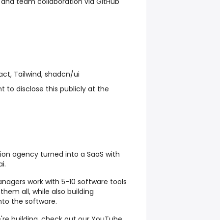
 and team collaboration via GitHub
act, Tailwind, shadcn/ui
to disclose this publicly at the
n agency turned into a SaaS with
ai
.
agers work with 5-10 software tools
 them all, while also building
to the software.
e're building, check out our
YouTube