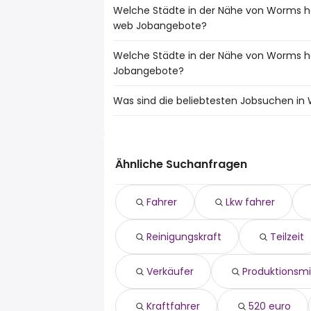
Welche Städte in der Nähe von Worms h
web Jobangebote?
Welche Städte in der Nähe von Worms h
Städte in der Nähe von Worms mit den 
Jobangebote?
Mannheim
Ludwigshafen Am Rhein
Was sind die beliebtesten Jobsuchen i
10 Städte in der Nähe von Worms mit d
Frankenthal (Pfalz)
Mannheim
Viernheim
Die 10 beliebtesten Jobsuchen in Worms 
Ludwigshafen Am Rhein
Grünstadt
fahrer
Frankenthal (Pfalz)
Mutterstadt
lkw fahrer
Weinheim
Ähnliche Suchanfragen
Limburgerhof
quereinsteiger
Bensheim
Biblis
reinigungskraft
Viernheim
Fahrer
Lkw fahrer
teilzeit
Alzey
aushilfe
Bad Dürkheim
Reinigungskraft
Teilzeit
verkäufer
Grünstadt
produktionsmitarbeiter
Mutterstadt
kraftfahrer
Verkäufer
Produktionsmi
520 euro
Kraftfahrer
520 euro