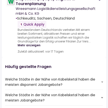
Tourenplanung
Wreesmann Logistikdienstleistungsgesellschaft
mbH & Co. KG
•
Schkeuditz, Sachsen, Deutschland
Quick Apply
Bundesländern Deutschlands vertreten.Mit einem
breiten Sortiment, attraktiven Preisen und einer
leistungsstarken Logistik schaffen wir täglich die
Grundlage für den Erfolg unserer Filialen.Zur Vers...
Mehr anzeigen
Zuletzt aktualisiert: vor 17 Tagen
Häufig gestellte Fragen
Welche Städte in der Nähe von Kabelsketal haben die
meisten disponent Jobangebote?
Welche Städte in der Nähe von Kabelsketal haben die
Städte in der Nähe von Kabelsketal mit den meisten
meisten Jobangebote?
disponent Jobs:
Leipzig