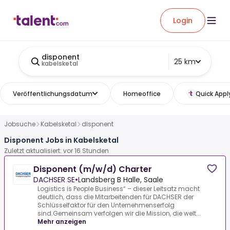
Login
disponent
25 km
kabelsketal
Veröffentlichungsdatum
Homeoffice
Quick Appl
Jobsuche
Kabelsketal
disponent
Disponent Jobs in Kabelsketal
Zuletzt aktualisiert: vor 16 Stunden
Disponent (m/w/d) Charter
DACHSER SE
•
Landsberg B Halle, Saale
Logistics is People Business“ – dieser Leitsatz macht
deutlich, dass die Mitarbeitenden für DACHSER der
Schlüsselfaktor für den Unternehmenserfolg
sind.Gemeinsam verfolgen wir die Mission, die welt...
Mehr anzeigen