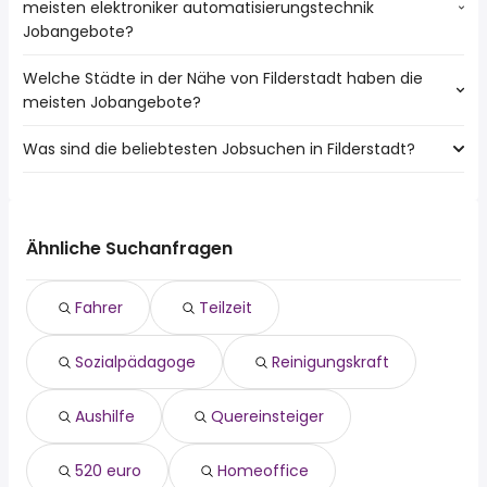
meisten elektroniker automatisierungstechnik
Jobangebote?
Welche Städte in der Nähe von Filderstadt haben die
Städte in der Nähe von Filderstadt mit den meisten
meisten Jobangebote?
elektroniker automatisierungstechnik Jobs:
Stuttgart
Was sind die beliebtesten Jobsuchen in Filderstadt?
10 Städte in der Nähe von Filderstadt mit den meisten
Esslingen Am Neckar
Jobangeboten:
Böblingen
Die 10 beliebtesten Jobsuchen in Filderstadt sind:
Stuttgart
Nürtingen
fahrer
Esslingen Am Neckar
Ostfildern
teilzeit
Böblingen
Ähnliche Suchanfragen
Waldenbuch
sozialpädagoge
Nürtingen
reinigungskraft
Ostfildern
Fahrer
Teilzeit
aushilfe
Metzingen
quereinsteiger
Neuhausen Auf Den Fildern
Sozialpädagoge
Reinigungskraft
520 euro
Weil Im Schönbuch
homeoffice
Aichtal
leiter logistik
Pliezhausen
Aushilfe
Quereinsteiger
wochenende
520 euro
Homeoffice