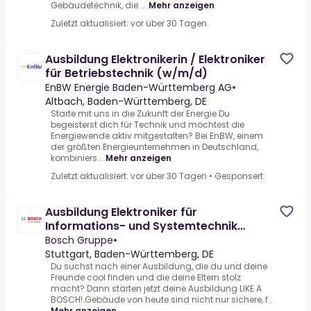
Gebäudetechnik, die ...
Mehr anzeigen
Zuletzt aktualisiert: vor über 30 Tagen
Ausbildung Elektronikerin / Elektroniker
für Betriebstechnik (w/m/d)
EnBW Energie Baden-Württemberg AG
•
Altbach, Baden-Württemberg, DE
Starte mit uns in die Zukunft der Energie.Du
begeisterst dich für Technik und möchtest die
Energiewende aktiv mitgestalten? Bei EnBW, einem
der größten Energieunternehmen in Deutschland,
kombiniers...
Mehr anzeigen
Zuletzt aktualisiert: vor über 30 Tagen
•
Gesponsert
Ausbildung Elektroniker für
Informations- und Systemtechnik
(w/m/div) 2026
Bosch Gruppe
•
Stuttgart, Baden-Württemberg, DE
Du suchst nach einer Ausbildung, die du und deine
Freunde cool finden und die deine Eltern stolz
macht? Dann starten jetzt deine Ausbildung LIKE A
BOSCH!.Gebäude von heute sind nicht nur sichere, f...
Mehr anzeigen