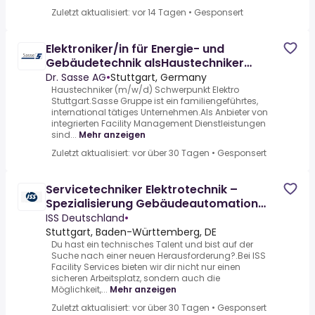
Zuletzt aktualisiert: vor 14 Tagen
•
Gesponsert
Elektroniker/in für Energie- und
Gebäudetechnik alsHaustechniker
(m/w/d)
Dr. Sasse AG
•
Stuttgart, Germany
Haustechniker (m/w/d) Schwerpunkt Elektro
Stuttgart.Sasse Gruppe ist ein familiengeführtes,
international tätiges Unternehmen.Als Anbieter von
integrierten Facility Management Dienstleistungen
sind...
Mehr anzeigen
Zuletzt aktualisiert: vor über 30 Tagen
•
Gesponsert
Servicetechniker Elektrotechnik –
Spezialisierung Gebäudeautomation
(m/w/d)
ISS Deutschland
•
Stuttgart, Baden-Württemberg, DE
Du hast ein technisches Talent und bist auf der
Suche nach einer neuen Herausforderung?.Bei ISS
Facility Services bieten wir dir nicht nur einen
sicheren Arbeitsplatz, sondern auch die
Möglichkeit,...
Mehr anzeigen
Zuletzt aktualisiert: vor über 30 Tagen
•
Gesponsert