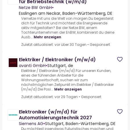
für Betriebstechnik (w/m/d)
Netze BW GmbH
•
Esslingen am Neckar, Baden-Württemberg, DE
Vernetze mit uns die Welt von morgen.Du begeisterst
dich für Technik und möchtest die Energiewende
aktiv mitgestalten? Bei der Netze BW, einem
Tochterunternehmen der EnBW, kombinierst du deine
Ausb...
Mehr anzeigen
Zuletzt aktualisiert: vor über 30 Tagen
•
Gesponsert
Elektriker / Elektroniker (m/w/d)
avanti GmbH
•
Stuttgart, de
Elektriker / Elektroniker (m/w/d).Für unseren Kunden,
eines der führenden Anbieter für die
Wohnungswirtschaft, suchen wir zum
nächstmöglichen Zeitpunkt im.Elektriker / Elektroniker
(m/w/d).Die Posi...
Mehr anzeigen
Zuletzt aktualisiert: vor 29 Tagen
•
Gesponsert
Elektroniker (w/m/d) für
Automatisierungstechnik 2027
Siemens AG
•
Stuttgart, Baden-Württemberg, DE
Du möchtest irgendwas Futuristisches machen und