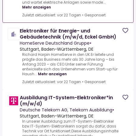
und wartet elektrische Anlagen sowie mode...
Mehr anzeigen
Zuletzt aktualisiert: vor 22 Tagen
•
Gesponsert
Elektroniker für Energie- und
Gebäudetechnik (m/w/d, Eckel GmbH)
HomeServe Deutschland Gruppe
•
Stuttgart, Baden-Württemberg, DE
Richard Harpin HomeServe in den UK.Er leitete und
prägte das Business mehr als 30 Jahre lang – bis
Anfang 2023 – als CEO.Unter seiner Führung
entwickelte sich das Unternehmen vom Start-up für
Haush...
Mehr anzeigen
Zuletzt aktualisiert: vor 22 Tagen
•
Gesponsert
Ausbildung IT-System-Elektroniker*in
(m/w/d)
Deutsche Telekom AG, Telekom Ausbildung
•
Stuttgart, Baden-Württemberg, DE
In unserer Ausbildung zum IT-System-Elektroniker
bzw.IT-System-Elektronikerin sorgst du dafür, dass
Technik vor Ort funktioniert.Diese Ausbildungsinhalte
erwarten dich u.Du installierst Internet-, ...