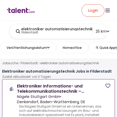
Login
elektroniker automatisierungstechnik
25 km
filderstadt
Veröffentlichungsdatum
Homeoffice
Quick Appl
Jobsuche
Filderstadt
elektroniker automatisierungstechnik
Elektroniker automatisierungstechnik Jobs in Filderstadt
Zuletzt aktualisiert: vor 3 Tagen
Elektroniker Informations- und
Telekommunikationstechnik –
Sicherheitstechnik (m/w/d)
Nägele Stuttgart GmbH
•
Denkendorf, Baden-Württemberg, DE
Die Nägele Stuttgart GmbH ist ein Unternehmen, das
sich auf elektrotechnische Lösungen im Bau- und
Industriebereich spezialisiert hat.Es plant, installiert