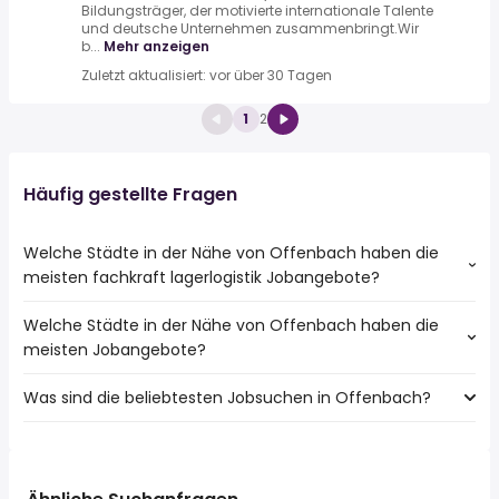
Bildungsträger, der motivierte internationale Talente
und deutsche Unternehmen zusammenbringt.Wir
b...
Mehr anzeigen
Zuletzt aktualisiert: vor über 30 Tagen
1
2
Häufig gestellte Fragen
Welche Städte in der Nähe von Offenbach haben die
meisten fachkraft lagerlogistik Jobangebote?
Welche Städte in der Nähe von Offenbach haben die
Städte in der Nähe von Offenbach mit den meisten
meisten Jobangebote?
fachkraft lagerlogistik Jobs:
Frankfurt
Was sind die beliebtesten Jobsuchen in Offenbach?
10 Städte in der Nähe von Offenbach mit den meisten
Hanau
Jobangeboten:
Oberursel (Taunus)
Die 10 beliebtesten Jobsuchen in Offenbach sind:
Frankfurt
Rodgau
fahrer
Hanau
Dreieich
reinigungskraft
Oberursel (Taunus)
Maintal