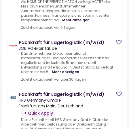
Als HOME OF THE PERFECT MATCH verfolgt ACTIEF die
Mission, Menschen und Unternehmen
zusammenzubringen, die wirklich zueinander
passen.Fairness, Transparenz und Jobs mit echter
Perspektive stehen da...
Mehr anzeigen
Zuletzt aktualisiert: vor 5 Tagen
Fachkraft für Lagerlogistik (m/w/d)
JOB AG
•
Maintal, de
Das Unternehmen bietet international
Prozesslösungen und hochpräzise Messtechnik für
regulierte und industrielle Branchen an, mit
Entwicklung und Fertigung in Deutschland.Es verfügt
über mehr als 5...
Mehr anzeigen
Zuletzt aktualisiert: vor über 30 Tagen
Fachkraft für Lagerlogistik (m/w/d)
HRS Germany GmbH
•
Frankfurt am Main, Deutschland
Quick Apply
Deine Zukunft – mit HRS Germany GmbH.Ob in der
Arbeitnehmerüberlassung oder Direktvermittlung –
die HRS Germany GmbH findet den Job, der zu