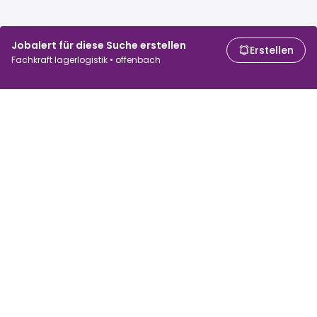
Jobalert für diese Suche erstellen
Erstellen
Fachkraft lagerlogistik • offenbach
Für Arbeitssuchende
Für Arbeitgeber
Jobs suchen