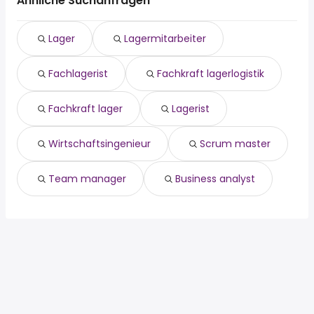
Ähnliche Suchanfragen
teilzeit
Rodgau
Neu Isenburg
aushilfe
Dreieich
Langen
Lager
Lagermitarbeiter
quereinsteiger
Maintal
Bad Vilbel
minijobber
Neu Isenburg
Dietzenbach
Fachlagerist
Fachkraft lagerlogistik
minijob
Langen
wochenende
Bad Vilbel
produktionsmitarbeiter
Dietzenbach
Fachkraft lager
Lagerist
homeoffice
Wirtschaftsingenieur
Scrum master
Team manager
Business analyst