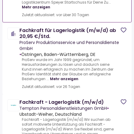
Logistikzentrum Speyer.Startschuss für Deine Zu...
Mehr anzeigen
Zuletzt aktualisiert: vor über 30 Tagen
Fachkraft für Lagerlogistik (m/w/d) ab
20,95 €/Std.
ProServ Produktionsservice und Personaldienste
GmbH
•
Östringen, Baden-Württemberg, DE
ProServ wurde im Jahr 1999 gegründet, um
Herausforderungen zu lösen und dadurch seine
Kund:innen erfolgreich zu machen.Im Zentrum der
ProServ Identität steht der Glaube an erfolgreiche
Beziehungen ...
Mehr anzeigen
Zuletzt aktualisiert: vor 26 Tagen
Fachkraft - Lagerlogistik (m/w/d)
Tempton Personaldienstleistungen GmbH
•
Ubstadt-Weiher, Deutschland
Fachkraft - Lagerlogistik (m/w/d).Wir suchen ab
sofort motivierte Unterstützung als Fachkraft -
Lagerlogistik (m/w/d).Wenn Sie flexibel sind, gerne
Verantwortung übernehmen und in einem