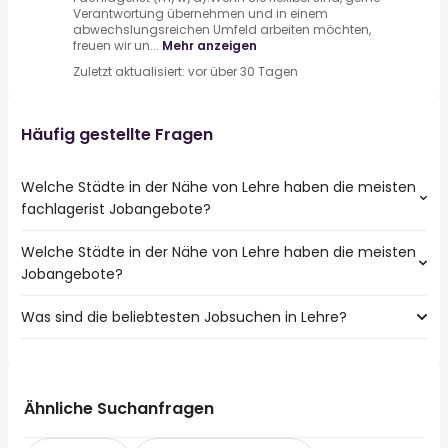
Verantwortung übernehmen und in einem
abwechslungsreichen Umfeld arbeiten möchten,
freuen wir un...
Mehr anzeigen
Zuletzt aktualisiert: vor über 30 Tagen
Häufig gestellte Fragen
Welche Städte in der Nähe von Lehre haben die meisten
fachlagerist Jobangebote?
Welche Städte in der Nähe von Lehre haben die meisten
Städte in der Nähe von Lehre mit den meisten
Jobangebote?
fachlagerist Jobs:
Braunschweig
Was sind die beliebtesten Jobsuchen in Lehre?
10 Städte in der Nähe von Lehre mit den meisten
Salzgitter
Jobangeboten:
Wolfenbüttel
Die 10 beliebtesten Jobsuchen in Lehre sind:
Braunschweig
Peine
fahrer
Wolfsburg
teilzeit
Salzgitter
Ähnliche Suchanfragen
reinigungskraft
Wolfenbüttel