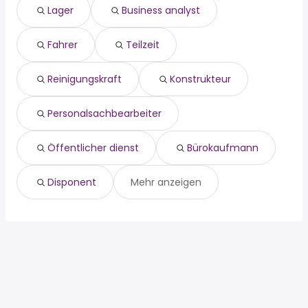
konstrukteur
Peine
Lager
Business analyst
personalsachbearbeiter
Gifhorn
Öffentlicher dienst
Cremlingen
Fahrer
Teilzeit
lager
bürokaufmann
disponent
Reinigungskraft
Konstrukteur
kundenservice
Personalsachbearbeiter
Öffentlicher dienst
Bürokaufmann
Disponent
Mehr anzeigen