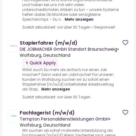
und haben bei uns mit sehr vielen
unterschiedlichsten Artikeln zu tun – unsere Systeme
helfen dabei.Ob Monitore oder winzigkleine
Speicherchips – Du n...
Mehr anzeigen
Zuletzt aktualisiert: vor über 30 Tagen
•
Gesponsert
Staplerfahrer (m/w/d)
DIE JOBMACHER GmbH Standort Braunschweig
•
Wolfsburg, Deutschland
Quick Apply
Willst auch Du mehr als einfach nur einen Job
machen? Dann werd ein Jobmacher!.Für unseren
Kunden in Wolfsburg suchen wir zu sofort einen
Staplerfahrer (m/w/d).Unbefristeter Arbeitsvertrag
als Stap...
Mehr anzeigen
Zuletzt aktualisiert: vor über 30 Tagen
Fachlagerist (m/w/d)
Tempton Personaldienstleistungen GmbH
•
Wolfsburg, Deutschland
Wir suchen ab sofort motivierte Unterstützung als
Fachlagerist (m/w/d).Wenn Sie flexibel sind, gerne