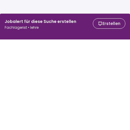
Jobalert für diese Suche erstellen
Erstellen
Fachlagerist • lehre
Für Arbeitssuchende
Für Arbeitgeber
Jobs suchen