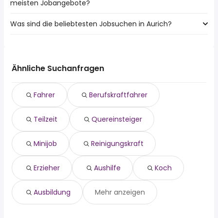
meisten Jobangebote?
Jobs:
Emden
Was sind die beliebtesten Jobsuchen in Aurich?
10 Städte in der Nähe von Aurich mit den meisten
Leer (Ostfriesland)
Jobangeboten:
Weener
Die 10 beliebtesten Jobsuchen in Aurich sind:
Emden
fahrer
Leer (Ostfriesland)
teilzeit
Weener
Ähnliche Suchanfragen
quereinsteiger
Krummhörn
minijob
Fahrer
Berufskraftfahrer
reinigungskraft
erzieher
Teilzeit
Quereinsteiger
aushilfe
koch
berufskraftfahrer
Minijob
Reinigungskraft
ausbildung
Erzieher
Aushilfe
Koch
Ausbildung
Mehr anzeigen