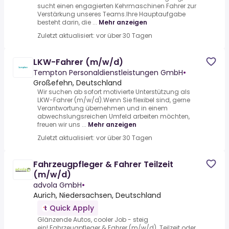
sucht einen engagierten Kehrmaschinen Fahrer zur
Verstärkung unseres Teams.Ihre Hauptaufgabe
besteht darin, die ...
Mehr anzeigen
Zuletzt aktualisiert: vor über 30 Tagen
LKW-Fahrer (m/w/d)
Tempton Personaldienstleistungen GmbH
•
Großefehn, Deutschland
Wir suchen ab sofort motivierte Unterstützung als
LKW-Fahrer (m/w/d).Wenn Sie flexibel sind, gerne
Verantwortung übernehmen und in einem
abwechslungsreichen Umfeld arbeiten möchten,
freuen wir uns ...
Mehr anzeigen
Zuletzt aktualisiert: vor über 30 Tagen
Fahrzeugpfleger & Fahrer Teilzeit
(m/w/d)
advola GmbH
•
Aurich, Niedersachsen, Deutschland
Quick Apply
Glänzende Autos, cooler Job - steig
ein!.Fahrzeugpfleger & Fahrer (m/w/d) .Teilzeit oder