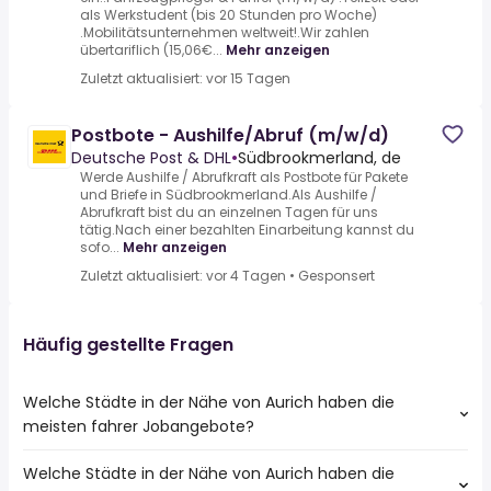
als Werkstudent (bis 20 Stunden pro Woche)
.Mobilitätsunternehmen weltweit!.Wir zahlen
übertariflich (15,06€...
Mehr anzeigen
Zuletzt aktualisiert: vor 15 Tagen
Postbote - Aushilfe/Abruf (m/w/d)
Deutsche Post & DHL
•
Südbrookmerland, de
Werde Aushilfe / Abrufkraft als Postbote für Pakete
und Briefe in Südbrookmerland.Als Aushilfe /
Abrufkraft bist du an einzelnen Tagen für uns
tätig.Nach einer bezahlten Einarbeitung kannst du
sofo...
Mehr anzeigen
Zuletzt aktualisiert: vor 4 Tagen
•
Gesponsert
Häufig gestellte Fragen
Welche Städte in der Nähe von Aurich haben die
meisten fahrer Jobangebote?
Welche Städte in der Nähe von Aurich haben die
Städte in der Nähe von Aurich mit den meisten fahrer