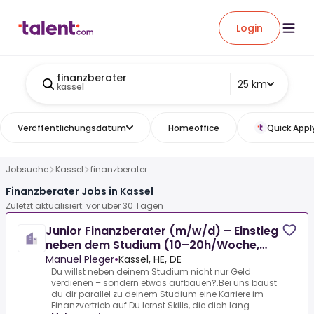
Login
finanzberater
25 km
kassel
Veröffentlichungsdatum
Homeoffice
Quick Appl
Jobsuche
Kassel
finanzberater
Finanzberater Jobs in Kassel
Zuletzt aktualisiert: vor über 30 Tagen
Junior Finanzberater (m/w/d) – Einstieg
neben dem Studium (10–20h/Woche,
keine Kaltakquise, German
Manuel Pleger
•
Kassel, HE, DE
Du willst neben deinem Studium nicht nur Geld
verdienen – sondern etwas aufbauen?.Bei uns baust
du dir parallel zu deinem Studium eine Karriere im
Finanzvertrieb auf.Du lernst Skills, die dich lang...