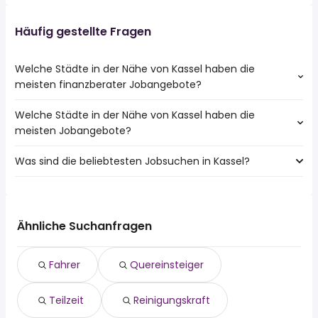
Häufig gestellte Fragen
Welche Städte in der Nähe von Kassel haben die
meisten finanzberater Jobangebote?
Welche Städte in der Nähe von Kassel haben die
Städte in der Nähe von Kassel mit den meisten
meisten Jobangebote?
finanzberater Jobs:
Kaufungen
Was sind die beliebtesten Jobsuchen in Kassel?
10 Städte in der Nähe von Kassel mit den meisten
Jobangeboten:
Die 10 beliebtesten Jobsuchen in Kassel sind:
Baunatal
fahrer
Hann. Münden
quereinsteiger
Lohfelden
Ähnliche Suchanfragen
teilzeit
Melsungen
reinigungskraft
Kaufungen
Fahrer
Quereinsteiger
homeoffice
Schauenburg
aushilfe
Felsberg
Teilzeit
Reinigungskraft
minijob
520 euro