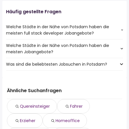
Häufig gestellte Fragen
Welche Städte in der Nähe von Potsdam haben die
meisten full stack developer Jobangebote?
Welche Städte in der Nähe von Potsdam haben die
Städte in der Nähe von Potsdam mit den meisten full
meisten Jobangebote?
stack developer Jobs:
Berlin
Was sind die beliebtesten Jobsuchen in Potsdam?
10 Städte in der Nähe von Potsdam mit den meisten
Teltow
Jobangeboten:
Kleinmachnow
Die 10 beliebtesten Jobsuchen in Potsdam sind:
Berlin
Stahnsdorf
quereinsteiger
Ludwigsfelde
Brieselang
fahrer
Teltow
Ähnliche Suchanfragen
erzieher
Werder (Havel)
homeoffice
Hennigsdorf
Quereinsteiger
Fahrer
hausmeister
Kleinmachnow
verkäufer
Nauen
Erzieher
Homeoffice
koch
Stahnsdorf
teilzeit
Beelitz