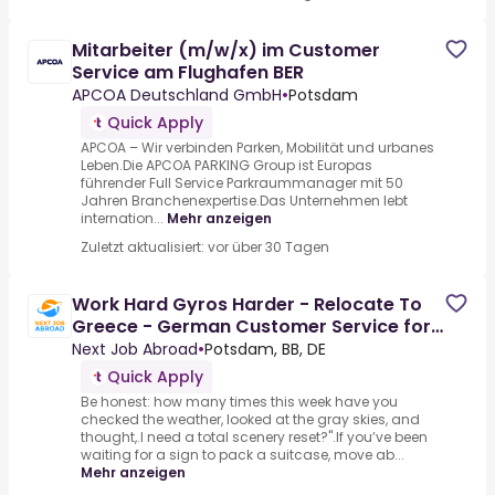
Mitarbeiter (m/w/x) im Customer
Service am Flughafen BER
APCOA Deutschland GmbH
•
Potsdam
Quick Apply
APCOA – Wir verbinden Parken, Mobilität und urbanes
Leben.Die APCOA PARKING Group ist Europas
führender Full Service Parkraummanager mit 50
Jahren Branchenexpertise.Das Unternehmen lebt
internation...
Mehr anzeigen
Zuletzt aktualisiert: vor über 30 Tagen
Work Hard Gyros Harder - Relocate To
Greece - German Customer Service for
Dyson
Next Job Abroad
•
Potsdam, BB, DE
Quick Apply
Be honest: how many times this week have you
checked the weather, looked at the gray skies, and
thought,.I need a total scenery reset?".If you’ve been
waiting for a sign to pack a suitcase, move ab...
Mehr anzeigen