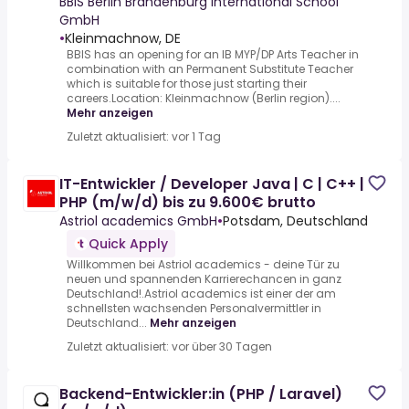
Permanent Substitute Teacher 50
BBIS Berlin Brandenburg International School
GmbH
•
Kleinmachnow, DE
BBIS has an opening for an IB MYP/DP Arts Teacher in
combination with an Permanent Substitute Teacher
which is suitable for those just starting their
careers.Location: Kleinmachnow (Berlin region)....
Mehr anzeigen
Zuletzt aktualisiert: vor 1 Tag
IT-Entwickler / Developer Java | C | C++ |
PHP (m/w/d) bis zu 9.600€ brutto
Astriol academics GmbH
•
Potsdam, Deutschland
Quick Apply
Willkommen bei Astriol academics - deine Tür zu
neuen und spannenden Karrierechancen in ganz
Deutschland!.Astriol academics ist einer der am
schnellsten wachsenden Personalvermittler in
Deutschland...
Mehr anzeigen
Zuletzt aktualisiert: vor über 30 Tagen
Backend-Entwickler:in (PHP / Laravel)