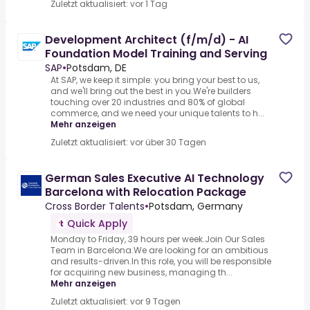
Zuletzt aktualisiert: vor 1 Tag
Development Architect (f/m/d) - AI
Foundation Model Training and Serving
SAP
•
Potsdam, DE
At SAP, we keep it simple: you bring your best to us,
and we'll bring out the best in you.We're builders
touching over 20 industries and 80% of global
commerce, and we need your unique talents to h...
Mehr anzeigen
Zuletzt aktualisiert: vor über 30 Tagen
German Sales Executive AI Technology
Barcelona with Relocation Package
Cross Border Talents
•
Potsdam, Germany
Quick Apply
Monday to Friday, 39 hours per week.Join Our Sales
Team in Barcelona.We are looking for an ambitious
and results-driven.In this role, you will be responsible
for acquiring new business, managing th...
Mehr anzeigen
Zuletzt aktualisiert: vor 9 Tagen