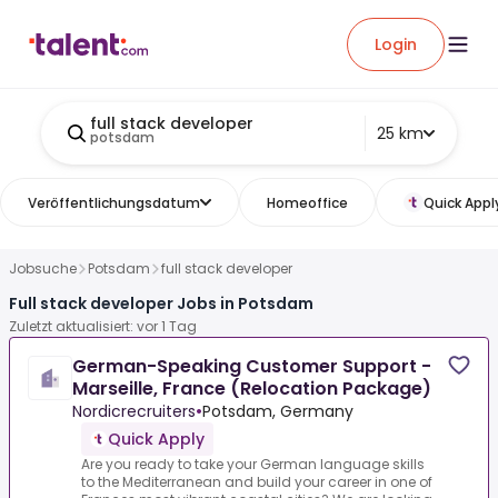
Login
full stack developer
25 km
potsdam
Veröffentlichungsdatum
Homeoffice
Quick Appl
Jobsuche
Potsdam
full stack developer
Full stack developer Jobs in Potsdam
Zuletzt aktualisiert: vor 1 Tag
German-Speaking Customer Support -
Marseille, France (Relocation Package)
Nordicrecruiters
•
Potsdam, Germany
Quick Apply
Are you ready to take your German language skills
to the Mediterranean and build your career in one of