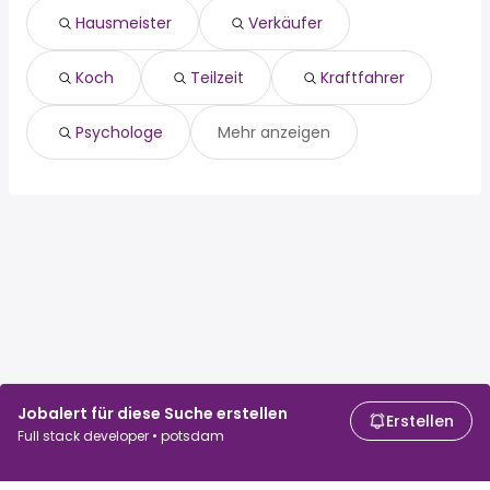
kraftfahrer
Brieselang
Hausmeister
Verkäufer
psychologe
Koch
Teilzeit
Kraftfahrer
Psychologe
Mehr anzeigen
Jobalert für diese Suche erstellen
Erstellen
Full stack developer • potsdam