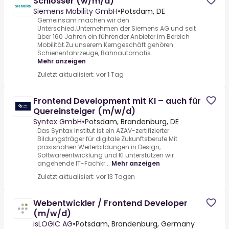
Schlosser (w/m/d)
Siemens Mobility GmbH
•
Potsdam, DE
Gemeinsam machen wir den
Unterschied.Unternehmen der Siemens AG und seit
über 160 Jahren ein führender Anbieter im Bereich
Mobilität.Zu unserem Kerngeschäft gehören
Schienenfahrzeuge, Bahnautomatis...
Mehr anzeigen
Zuletzt aktualisiert: vor 1 Tag
Frontend Development mit KI – auch für
Quereinsteiger (m/w/d)
Syntex GmbH
•
Potsdam, Brandenburg, DE
Das Syntax Institut ist ein AZAV-zertifizierter
Bildungsträger für digitale Zukunftsberufe.Mit
praxisnahen Weiterbildungen in Design,
Softwareentwicklung und KI unterstützen wir
angehende IT-Fachkr...
Mehr anzeigen
Zuletzt aktualisiert: vor 13 Tagen
Webentwickler / Frontend Developer
(m/w/d)
isLOGIC AG
•
Potsdam, Brandenburg, Germany