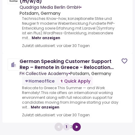
(m/w/d)
Quadriga Media Berlin GmbH
•
Potsdam, Germany
Technisches Know-how, konzeptionelle Strke und
Neugier fr moderne Webentwicklung.Fundierte PHP-
Entwicklung sowie Erfahrung mit Laravel (Symfony
ist ein Plus).WordPress-Entwicklung, insbesondere
mit...
Mehr anzeigen
Zuletzt aktualisiert: vor über 30 Tagen
German Speaking Customer Support
Rep – Remote in Greece - Relocation
Supported
FH Collective Academy
•
Potsdam, Germany
Homeoffice
Quick Apply
Relocate to Greece This Summer — and Work
Remotely!.This role offers an international working
environment along with full relocation support for
candidates moving from.Imagine starting your day
wit...
Mehr anzeigen
Zuletzt aktualisiert: vor über 30 Tagen
1
2