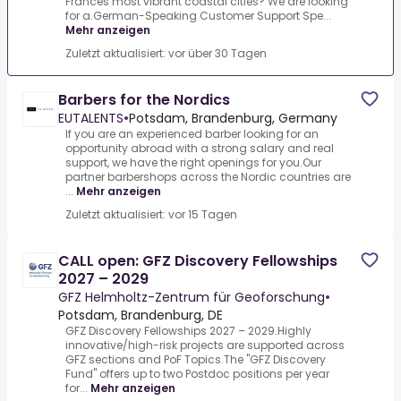
Frances most vibrant coastal cities? We are looking
for a.German-Speaking Customer Support Spe...
Mehr anzeigen
Zuletzt aktualisiert: vor über 30 Tagen
Barbers for the Nordics
EUTALENTS
•
Potsdam, Brandenburg, Germany
If you are an experienced barber looking for an
opportunity abroad with a strong salary and real
support, we have the right openings for you.Our
partner barbershops across the Nordic countries are
...
Mehr anzeigen
Zuletzt aktualisiert: vor 15 Tagen
CALL open: GFZ Discovery Fellowships
2027 – 2029
GFZ Helmholtz-Zentrum für Geoforschung
•
Potsdam, Brandenburg, DE
GFZ Discovery Fellowships 2027 – 2029.Highly
innovative/​high-risk projects are supported across
GFZ sections and PoF Topics.The "GFZ Discovery
Fund" offers up to two Postdoc positions per year
for...
Mehr anzeigen