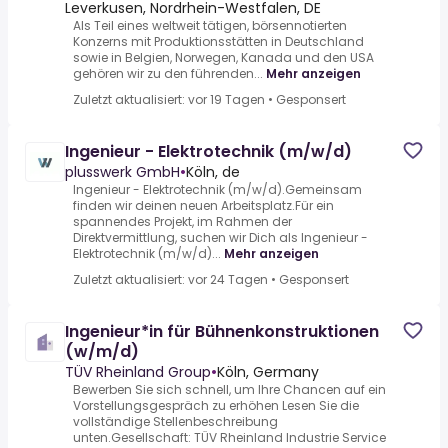
Leverkusen, Nordrhein-Westfalen, DE
Als Teil eines weltweit tätigen, börsennotierten
Konzerns mit Produktionsstätten in Deutschland
sowie in Belgien, Norwegen, Kanada und den USA
gehören wir zu den führenden...
Mehr anzeigen
Zuletzt aktualisiert: vor 19 Tagen
•
Gesponsert
Ingenieur - Elektrotechnik (m/w/d)
plusswerk GmbH
•
Köln, de
Ingenieur - Elektrotechnik (m/w/d).Gemeinsam
finden wir deinen neuen Arbeitsplatz.Für ein
spannendes Projekt, im Rahmen der
Direktvermittlung, suchen wir Dich als Ingenieur -
Elektrotechnik (m/w/d)...
Mehr anzeigen
Zuletzt aktualisiert: vor 24 Tagen
•
Gesponsert
Ingenieur*in für Bühnenkonstruktionen
(w/m/d)
TÜV Rheinland Group
•
Köln, Germany
Bewerben Sie sich schnell, um Ihre Chancen auf ein
Vorstellungsgespräch zu erhöhen Lesen Sie die
vollständige Stellenbeschreibung
unten.Gesellschaft: TÜV Rheinland Industrie Service