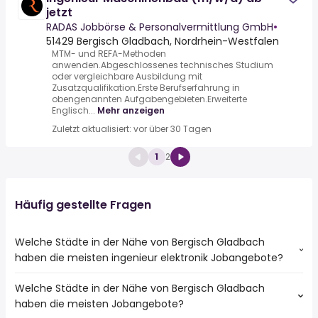
jetzt
RADAS Jobbörse & Personalvermittlung GmbH
•
51429 Bergisch Gladbach, Nordrhein-Westfalen
MTM- und REFA-Methoden
anwenden.Abgeschlossenes technisches Studium
oder vergleichbare Ausbildung mit
Zusatzqualifikation.Erste Berufserfahrung in
obengenannten Aufgabengebieten.Erweiterte
Englisch...
Mehr anzeigen
Zuletzt aktualisiert: vor über 30 Tagen
1
2
Häufig gestellte Fragen
Welche Städte in der Nähe von Bergisch Gladbach
haben die meisten ingenieur elektronik Jobangebote?
Welche Städte in der Nähe von Bergisch Gladbach
Städte in der Nähe von Bergisch Gladbach mit den
haben die meisten Jobangebote?
meisten ingenieur elektronik Jobs: