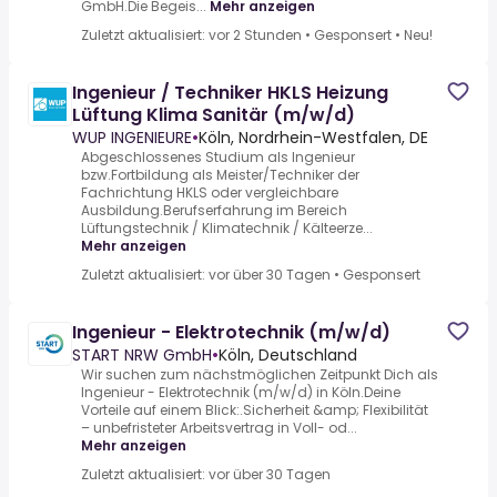
GmbH.Die Begeis...
Mehr anzeigen
Zuletzt aktualisiert: vor 2 Stunden
•
Gesponsert
•
Neu!
Ingenieur / Techniker HKLS Heizung
Lüftung Klima Sanitär (m/w/d)
WUP INGENIEURE
•
Köln, Nordrhein-Westfalen, DE
Abgeschlossenes Studium als Ingenieur
bzw.Fortbildung als Meister/Techniker der
Fachrichtung HKLS oder vergleichbare
Ausbildung.Berufserfahrung im Bereich
Lüftungstechnik / Klimatechnik / Kälteerze...
Mehr anzeigen
Zuletzt aktualisiert: vor über 30 Tagen
•
Gesponsert
Ingenieur - Elektrotechnik (m/w/d)
START NRW GmbH
•
Köln, Deutschland
Wir suchen zum nächstmöglichen Zeitpunkt Dich als
Ingenieur - Elektrotechnik (m/w/d) in Köln.Deine
Vorteile auf einem Blick:.Sicherheit &amp; Flexibilität
– unbefristeter Arbeitsvertrag in Voll- od...
Mehr anzeigen
Zuletzt aktualisiert: vor über 30 Tagen