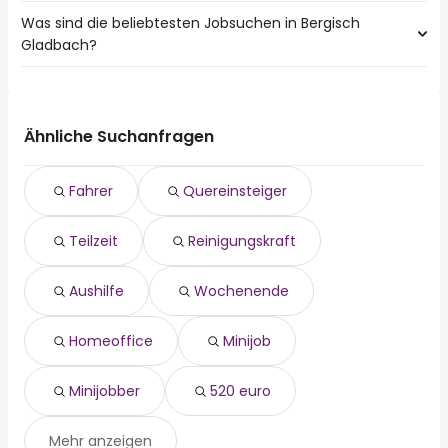
Köln
Was sind die beliebtesten Jobsuchen in Bergisch
10 Städte in der Nähe von Bergisch Gladbach mit den
Gladbach?
meisten Jobangeboten:
Köln
Die 10 beliebtesten Jobsuchen in Bergisch Gladbach sind:
Leverkusen
fahrer
Solingen
quereinsteiger
Remscheid
Ähnliche Suchanfragen
teilzeit
Troisdorf
reinigungskraft
Dormagen
Fahrer
Quereinsteiger
aushilfe
Hürth
wochenende
Langenfeld (Rheinland)
Teilzeit
Reinigungskraft
homeoffice
Frechen
minijob
Brühl
minijobber
Aushilfe
Wochenende
520 euro
Homeoffice
Minijob
Minijobber
520 euro
Mehr anzeigen