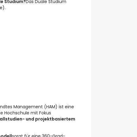
le Studium?
Das Duale Studium
e).
andtes Management (HAM) ist eine
nte Hochschule mit Fokus
fallstudien- und projektbasiertem
odell
sorgt für eine 360-Grad-