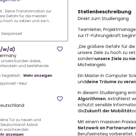
Stellenbeschreibung
t… Deine Transformation zur
ere Gefahr für die meisten
Direkt zum Studiengang
zu hoch zu setzen und sie n...
Teamleiter, Projektmanage
•
Gesponsert
zur IT-Führungskraft beginnt
„Die größere Gefahr für die
m/w/d)
unsere Ziele zu hoch zu set
 Germany
sondern
unsere Ziele zu ni
u unsere Kunden dabei,
Michelangelo
entwickeln und bestehende
Ein Master in Computer Sc
begleitest...
Mehr anzeigen
und
deine Träume zu verwi
sponsert
•
Neu!
In diesem Studiengang ent
Algorithmen
, extrahierst 
schützt sensible Informatio
 Deutschland
die
Zukunft der Mobilität
od
eine Tür zu neuen und
Mit einem massiven Praxisa
Deutschland!.Astriol
Netzwerk an Partnerunte
sten wachsenden
Berufseinstieg vorbereitet
hr anzeigen