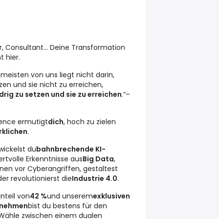
r, Consultant… Deine Transformation
 hier.
 meisten von uns liegt nicht darin,
zen und sie nicht zu erreichen,
edrig zu setzen und sie zu erreichen
.“–
ience ermutigt
dich
, hoch zu zielen
rklichen
.
wickelst du
bahnbrechende KI-
wertvolle Erkenntnisse aus
Big Data
,
nen vor Cyberangriffen, gestaltest
er revolutionierst die
Industrie 4.0
.
nteil von
42 %
und unserem
exklusiven
rnehmen
bist du bestens für den
. Wähle zwischen einem dualen