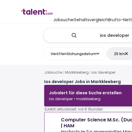
Jobsuche
Gehaltsvergleich
Brutto-Net
Veröffentlichungsdatum
25 km
Jobsuche
Markkleeberg
ios developer
Ios developer Jobs in Markkleeberg
Jobalert für diese Suche erstellen
Ios developer • markkleeberg
Zuletzt aktualisiert: vor 8 Stunden
Computer Science M.Sc. (Du
| HAM
Hochschule für angewandtes Ma