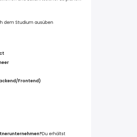
ach dem Studium ausüben
ct
neer
Backend/Frontend)
artnerunternehmen?
Du erhältst