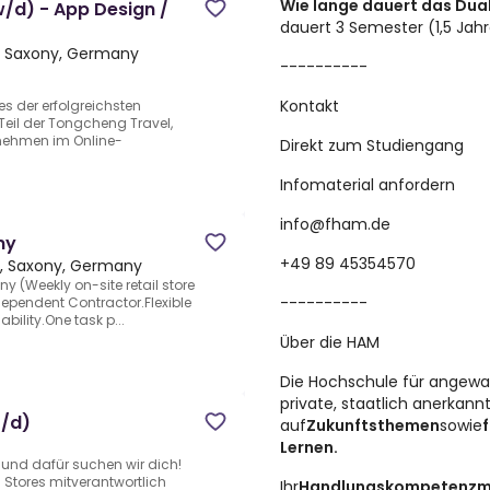
Wie lange dauert das Dua
/d) - App Design /
dauert 3 Semester (1,5 Jahr
g, Saxony, Germany
----------
Kontakt
es der erfolgreichsten
Teil der Tongcheng Travel,
rnehmen im Online-
Direkt zum Studiengang
Infomaterial anfordern
info@fham.de
ny
+49 89 45354570
g, Saxony, Germany
y (Weekly on-site retail store
----------
Independent Contractor.Flexible
bility.One task p...
Über die HAM
Die Hochschule für angew
private, staatlich anerkan
f/d)
auf
Zukunftsthemen
sowie
Lernen.
g und dafür suchen wir dich!
 Stores mitverantwortlich
Ihr
Handlungs­kompetenz­m