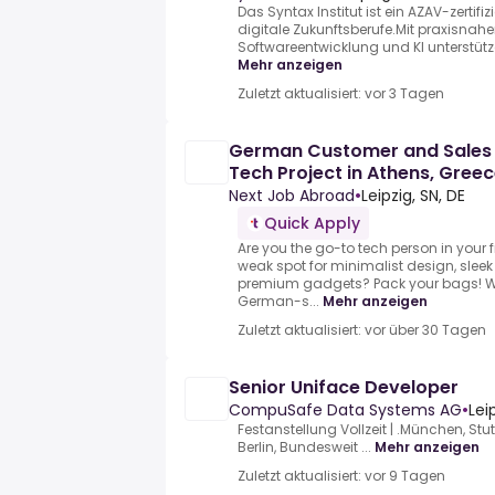
Das Syntax Institut ist ein AZAV-zertifiz
digitale Zukunftsberufe.Mit praxisnahe
Softwareentwicklung und KI unterstütz
Mehr anzeigen
Zuletzt aktualisiert: vor 3 Tagen
German Customer and Sales 
Tech Project in Athens, Gree
Next Job Abroad
•
Leipzig, SN, DE
Quick Apply
Are you the go-to tech person in your
weak spot for minimalist design, sleek
premium gadgets? Pack your bags! We 
German-s...
Mehr anzeigen
Zuletzt aktualisiert: vor über 30 Tagen
Senior Uniface Developer
CompuSafe Data Systems AG
•
Lei
Festanstellung Vollzeit | .München, Stutt
Berlin, Bundesweit ...
Mehr anzeigen
Zuletzt aktualisiert: vor 9 Tagen