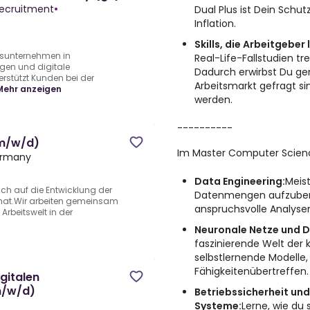
Recruitment
•
Dual Plus ist Dein Schu
Inflation.
Skills, die Arbeitgeber 
ngsunternehmen in
Real-Life-Fallstudien t
gen und digitale
Dadurch erwirbst Du ge
rstützt Kunden bei der
Arbeitsmarkt gefragt s
Mehr anzeigen
werden.
----------
(m/w/d)
Im Master Computer Scienc
Germany
Data Engineering:
Meis
ch auf die Entwicklung der
Datenmengen aufzuberei
hat.Wir arbeiten gemeinsam
anspruchsvolle Analyse
Arbeitswelt in der
Neuronale Netze und D
faszinierende Welt der k
selbstlernende Modelle
Fähigkeitenübertreffen.
igitalen
m/w/d)
Betriebssicherheit un
Systeme:
Lerne, wie du 