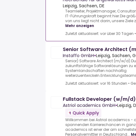
Leipzig, Sachsen, DE
Teamleiter, Projektmanager, Consultan
IT-Führungskraft beginnt hier.Die größ
von uns liegt nicht darin, unsere Ziele 
Mehr anzeigen
Zuletzt aktualisiert: vor über 30 Tagen
Senior Software Architect (
Instaffo GmbH
•
Leipzig, Sachsen,
Senior) Software Architect (m/w/d).D
zukunftsfähige Softwarelösungen zu 
Systemlandschaften nachhaltig
weiterzuentwickeln.Entwicklungsteams 
Zuletzt aktualisiert: vor 16 Stunden
•
Ge
Fullstack Developer (w/m/d)
Astriol academics GmbH
•
Leipzig,
Quick Apply
Willkommen bei Astriol academics - d
spannenden Karrierechancen in ganz 
academics ist einer der am schnell
Personalvermittler in Deutschland...
Me