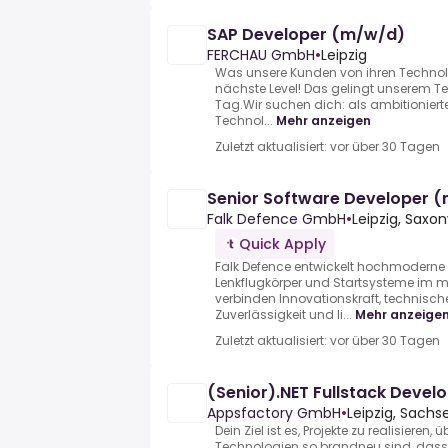
SAP Developer (m/w/d)
FERCHAU GmbH
•
Leipzig
Was unsere Kunden von ihren Techno
nächste Level! Das gelingt unserem T
Tag.Wir suchen dich: als ambitionierte:
Technol...
Mehr anzeigen
Zuletzt aktualisiert: vor über 30 Tagen
Senior Software Developer 
Falk Defence GmbH
•
Leipzig, Saxo
Quick Apply
Falk Defence entwickelt hochmoderne 
Lenkflugkörper und Startsysteme im mi
verbinden Innovationskraft, technisch
Zuverlässigkeit und li...
Mehr anzeige
Zuletzt aktualisiert: vor über 30 Tagen
(Senior).NET Fullstack Devel
Appsfactory GmbH
•
Leipzig, Sachs
Dein Ziel ist es, Projekte zu realisieren
Technologien so brandneu sind, dass 