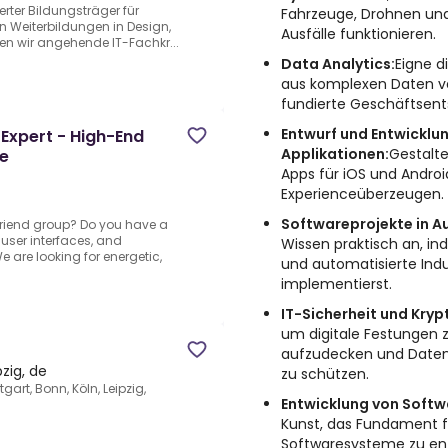
ierter Bildungsträger für
Fahrzeuge, Drohnen und
n Weiterbildungen in Design,
Ausfälle funktionieren.
en wir angehende IT-Fachkr...
Data Analytics:
Eigne d
aus komplexen Daten ve
fundierte Geschäftsent
Entwurf und Entwicklu
Expert - High-End
Applikationen:
Gestalt
ce
Apps für iOS und Andro
Experienceüberzeugen.
Softwareprojekte in A
 friend group? Do you have a
 user interfaces, and
Wissen praktisch an, in
are looking for energetic,
und automatisierte Indu
implementierst.
IT-Sicherheit und Kryp
um digitale Festungen z
aufzudecken und Daten
pzig, de
zu schützen.
gart, Bonn, Köln, Leipzig,
Entwicklung von Softw
Kunst, das Fundament f
Softwaresysteme zu ent