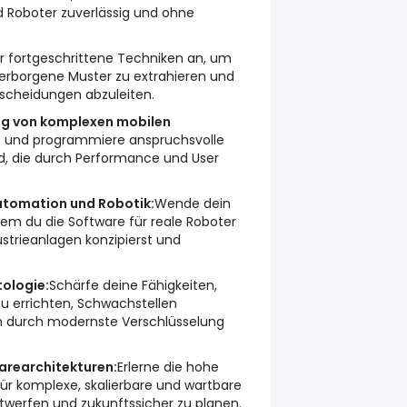
 Roboter zuverlässig und ohne
ir fortgeschrittene Techniken an, um
rborgene Muster zu extrahieren und
scheidungen abzuleiten.
ng von komplexen mobilen
e und programmiere anspruchsvolle
id, die durch Performance und User
utomation und Robotik:
Wende dein
dem du die Software für reale Roboter
strieanlagen konzipierst und
tologie:
Schärfe deine Fähigkeiten,
u errichten, Schwachstellen
 durch modernste Verschlüsselung
arearchitekturen:
Erlerne die hohe
ür komplexe, skalierbare und wartbare
werfen und zukunftssicher zu planen.