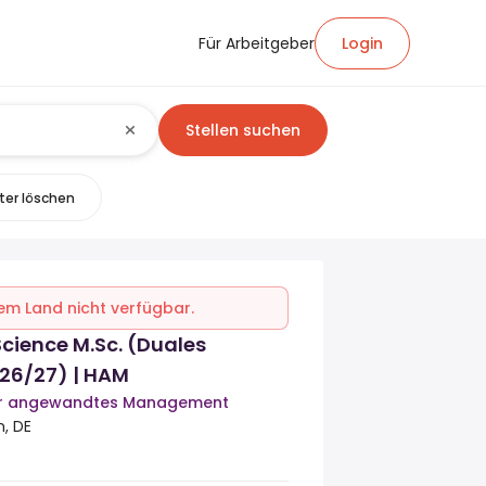
Für Arbeitgeber
Login
Stellen suchen
lter löschen
inem Land nicht verfügbar.
cience M.Sc. (Duales
26/27) | HAM
ür angewandtes Management
n, DE