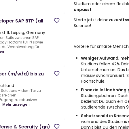
Studium oder einem flexible
anpasst
.
Starte jetzt deine
zukunftss
eloper SAP BTP (all
Science!
rkt 11, Leipzig, Germany
----------
ion Suite zwischen SAP
ogy Platform (BTP) sowie
Vorteile für smarte Mensch
du Verantwortung für
en
Weniger Aufwand, mehr
Studium fallen 42% Dei
Unternehmen an. Das be
per (m/w/d) bis zu
massiv synchronisiert. S
Hochschule.
schland
Finanzielle Unabhängig
f Solutions – dem Tor zu
Studiengebühren. Doch d
gsreichen
 Zugang zu exklusiven
beziehst Du auch ein Ge
.
Mehr anzeigen
Studierende zwischen 9
Schutzschild in Krisenz
während des Studiums an
fense & Secruity (gn)
Damit bist Du den meist