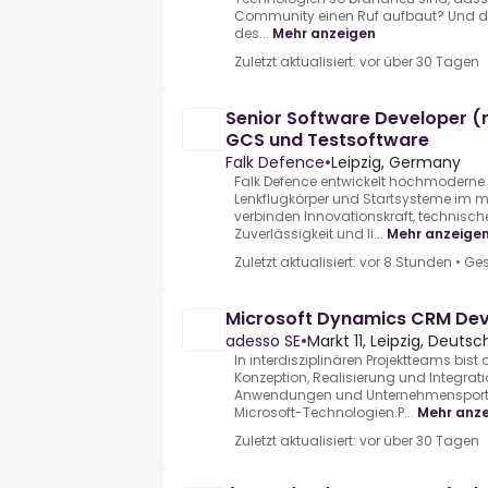
Community einen Ruf aufbaut? Und du 
des...
Mehr anzeigen
Zuletzt aktualisiert: vor über 30 Tagen
Senior Software Developer (
GCS und Testsoftware
Falk Defence
•
Leipzig, Germany
Falk Defence entwickelt hochmoderne 
Lenkflugkörper und Startsysteme im mi
verbinden Innovationskraft, technisch
Zuverlässigkeit und li...
Mehr anzeige
Zuletzt aktualisiert: vor 8 Stunden
•
Ges
Microsoft Dynamics CRM Deve
adesso SE
•
Markt 11, Leipzig, Deuts
In interdisziplinären Projektteams bist
Konzeption, Realisierung und Integrat
Anwendungen und Unternehmensporta
Microsoft-Technologien.P...
Mehr anz
Zuletzt aktualisiert: vor über 30 Tagen