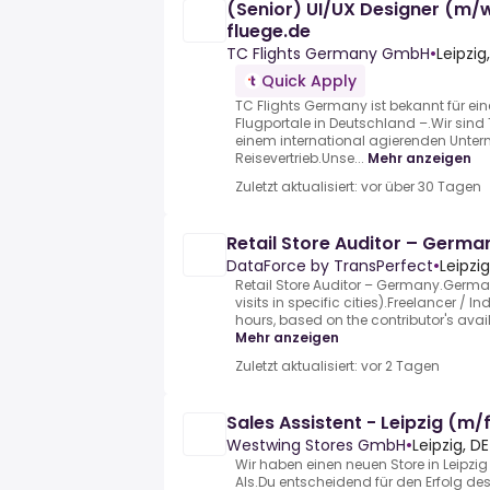
(Senior) UI/UX Designer (m/w
fluege.de
TC Flights Germany GmbH
•
Leipzi
Quick Apply
TC Flights Germany ist bekannt für ein
Flugportale in Deutschland –.Wir sind 
einem international agierenden Unte
Reisevertrieb.Unse...
Mehr anzeigen
Zuletzt aktualisiert: vor über 30 Tagen
Retail Store Auditor – Germa
DataForce by TransPerfect
•
Leipzi
Retail Store Auditor – Germany.German
visits in specific cities).Freelancer / 
hours, based on the contributor's availa
Mehr anzeigen
Zuletzt aktualisiert: vor 2 Tagen
Sales Assistent - Leipzig (m/
Westwing Stores GmbH
•
Leipzig, DE
Wir haben einen neuen Store in Leipzi
Als.Du entscheidend für den Erfolg des