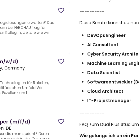
----------
Diese Berufe kannst du n
logielösungen erwarten? Das
eam bei FERCHAU Tag für
n Kolleg:in, der:die wie wir
DevOps Engineer
AI Consultant
Cyber Security Archite
(m/w/d)
Machine Learning Engi
ny, Germany
Data Scientist
Softwareentwickler (
Technologien für Raketen,
litärischen Umfeld.Wir
Cloud Architect
e Exzellenz und
n
IT-Projektmanager
----------
oper (m/f/d)
FAQ zum Dual Plus Studium
en, DE
, über die man spricht? Deren
Wie gelange ich an ein P
man sich in der Developer