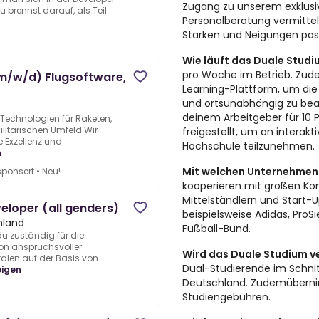
Zugang zu unserem exklusi
brennst darauf, als Teil
Personalberatung vermittel
Stärken und Neigungen pas
Wie läuft das Duale Stud
pro Woche im Betrieb. Zude
m/w/d) Flugsoftware,
Learning-Plattform, um die
und ortsunabhängig zu bear
deinem Arbeitgeber für 10
Technologien für Raketen,
litärischen Umfeld.Wir
freigestellt, um an interak
e Exzellenz und
Hochschule teilzunehmen.
n
Mit welchen Unternehmen 
ponsert
•
Neu!
kooperieren mit großen Ko
Mittelständlern und Start-
loper (all genders)
beispielsweise Adidas, ProS
chland
Fußball-Bund.
 du zuständig für die
ion anspruchsvoller
Wird das Duale Studium v
len auf der Basis von
Dual-Studierende im Schnit
eigen
Deutschland. Zudemüberni
Studiengebühren.