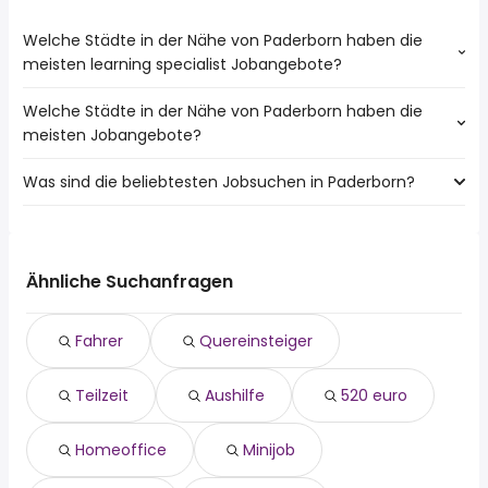
Welche Städte in der Nähe von Paderborn haben die
meisten learning specialist Jobangebote?
Welche Städte in der Nähe von Paderborn haben die
Städte in der Nähe von Paderborn mit den meisten
meisten Jobangebote?
learning specialist Jobs:
Detmold
Was sind die beliebtesten Jobsuchen in Paderborn?
10 Städte in der Nähe von Paderborn mit den meisten
Lippstadt
Jobangeboten:
Die 10 beliebtesten Jobsuchen in Paderborn sind:
Gütersloh
fahrer
Detmold
quereinsteiger
Lippstadt
Ähnliche Suchanfragen
teilzeit
Rietberg
aushilfe
Verl
Fahrer
Quereinsteiger
520 euro
Geseke
homeoffice
Bad Driburg
Teilzeit
Aushilfe
520 euro
minijob
Oerlinghausen
lkw fahrer
verkäufer
Homeoffice
Minijob
reinigungskraft