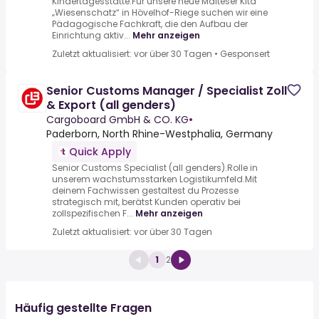
Kindertagesstätte.Für unsere neue Malteser Kita
„Wiesenschatz“ in Hövelhof-Riege suchen wir eine
Pädagogische Fachkraft, die den Aufbau der
Einrichtung aktiv...
Mehr anzeigen
Zuletzt aktualisiert: vor über 30 Tagen
•
Gesponsert
Senior Customs Manager / Specialist Zoll
& Export (all genders)
Cargoboard GmbH & CO. KG
•
Paderborn, North Rhine-Westphalia, Germany
Quick Apply
Senior Customs Specialist (all genders).Rolle in
unserem wachstumsstarken Logistikumfeld.Mit
deinem Fachwissen gestaltest du Prozesse
strategisch mit, berätst Kunden operativ bei
zollspezifischen F...
Mehr anzeigen
Zuletzt aktualisiert: vor über 30 Tagen
1
2
Häufig gestellte Fragen