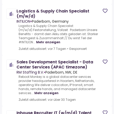
Logistics & Supply Chain Specialist
(m/w/d)
INTILION
•
Paderborn, Germany
Logistics & Supply Chain Specialist
(m/w/d).Festanstellung, Vollzeit · Paderborn.Unsere
Benefits - damit dein Akku stets geladen ist:.Starker
Teamgeist & Zusammenhalt // Du wirst Teil der
#INTILION...
Mehr anzeigen
Zuletzt aktualisiert: vor 7 Tagen
•
Gesponsert
Sales Development Specialist - Data
Center Services (APAC timezone)
RM Staffing B.V.
•
Paderborn, NW, DE
Reboot Monkey is a global datacenter services
provider headquartered in Haarlem, Netherlands,
operating.We deliver colocation, IP transit, smart
hands, remote hands, and managed datacenter
services...
Mehr anzeigen
Zuletzt aktualisiert: vor über 30 Tagen
Inhouse Recruiter IT (w/m/d) Talent