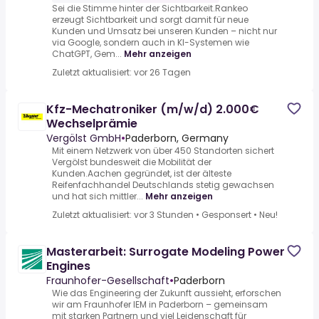
Sei die Stimme hinter der Sichtbarkeit.Rankeo
erzeugt Sichtbarkeit und sorgt damit für neue
Kunden und Umsatz bei unseren Kunden – nicht nur
via Google, sondern auch in KI-Systemen wie
ChatGPT, Gem...
Mehr anzeigen
Zuletzt aktualisiert: vor 26 Tagen
Kfz-Mechatroniker (m/w/d) 2.000€
Wechselprämie
Vergölst GmbH
•
Paderborn, Germany
Mit einem Netzwerk von über 450 Standorten sichert
Vergölst bundesweit die Mobilität der
Kunden.Aachen gegründet, ist der älteste
Reifenfachhandel Deutschlands stetig gewachsen
und hat sich mittler...
Mehr anzeigen
Zuletzt aktualisiert: vor 3 Stunden
•
Gesponsert
•
Neu!
Masterarbeit: Surrogate Modeling Power
Engines
Fraunhofer-Gesellschaft
•
Paderborn
Wie das Engineering der Zukunft aussieht, erforschen
wir am Fraunhofer IEM in Paderborn – gemeinsam
mit starken Partnern und viel Leidenschaft für