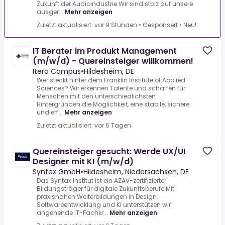
Zukunft der Audioindustrie.Wir sind stolz auf unsere
ausger...
Mehr anzeigen
Zuletzt aktualisiert: vor 9 Stunden
•
Gesponsert
•
Neu!
IT Berater im Produkt Management
(m/w/d) - Quereinsteiger willkommen!
Itera Campus
•
Hildesheim, DE
Wer steckt hinter dem Franklin Institute of Applied
Sciences?.Wir erkennen Talente und schaffen für
Menschen mit den unterschiedlichsten
Hintergründen die Möglichkeit, eine stabile, sichere
und erf...
Mehr anzeigen
Zuletzt aktualisiert: vor 6 Tagen
Quereinsteiger gesucht: Werde UX/UI
Designer mit KI (m/w/d)
Syntex GmbH
•
Hildesheim, Niedersachsen, DE
Das Syntax Institut ist ein AZAV-zertifizierter
Bildungsträger für digitale Zukunftsberufe.Mit
praxisnahen Weiterbildungen in Design,
Softwareentwicklung und KI unterstützen wir
angehende IT-Fachkr...
Mehr anzeigen