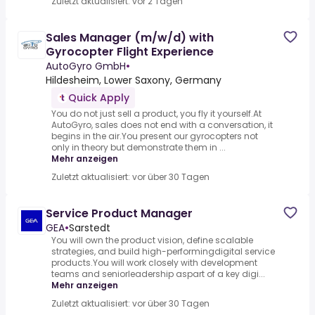
Zuletzt aktualisiert: vor 2 Tagen
Sales Manager (m/w/d) with
Gyrocopter Flight Experience
AutoGyro GmbH
•
Hildesheim, Lower Saxony, Germany
Quick Apply
You do not just sell a product, you fly it yourself.At
AutoGyro, sales does not end with a conversation, it
begins in the air.You present our gyrocopters not
only in theory but demonstrate them in ...
Mehr anzeigen
Zuletzt aktualisiert: vor über 30 Tagen
Service Product Manager
GEA
•
Sarstedt
You will own the product vision, define scalable
strategies, and build high-performingdigital service
products.You will work closely with development
teams and seniorleadership aspart of a key digi...
Mehr anzeigen
Zuletzt aktualisiert: vor über 30 Tagen