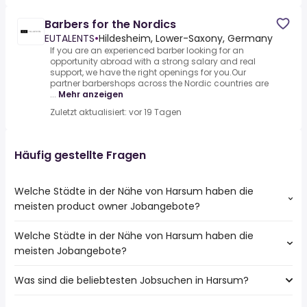
Barbers for the Nordics
EUTALENTS
•
Hildesheim, Lower-Saxony, Germany
If you are an experienced barber looking for an
opportunity abroad with a strong salary and real
support, we have the right openings for you.Our
partner barbershops across the Nordic countries are
...
Mehr anzeigen
Zuletzt aktualisiert: vor 19 Tagen
Häufig gestellte Fragen
Welche Städte in der Nähe von Harsum haben die
meisten product owner Jobangebote?
Welche Städte in der Nähe von Harsum haben die
Städte in der Nähe von Harsum mit den meisten product
meisten Jobangebote?
owner Jobs:
Hannover
Was sind die beliebtesten Jobsuchen in Harsum?
10 Städte in der Nähe von Harsum mit den meisten
Hildesheim
Jobangeboten:
Ronnenberg