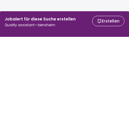
Jobalert für diese Suche erstellen
Erstellen
Quality assistant • bensheim
Für Arbeitssuchende
Für Arbeitgeber
Jobs suchen