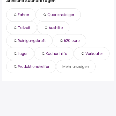
Weinheim
Ähnliche Suchanfragen
Riedstadt
teilzeit
Viernheim
aushilfe
Griesheim
Fahrer
Quereinsteiger
reinigungskraft
Pfungstadt
520 euro
Riedstadt
Teilzeit
Aushilfe
lager
Biblis
küchenhilfe
verkäufer
Reinigungskraft
520 euro
produktionshelfer
Lager
Küchenhilfe
Verkäufer
Produktionshelfer
Mehr anzeigen