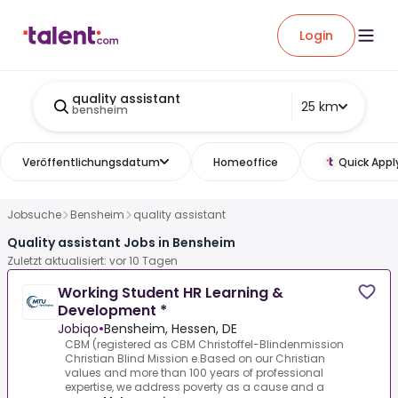
Login
quality assistant
25 km
bensheim
Veröffentlichungsdatum
Homeoffice
Quick Appl
Jobsuche
Bensheim
quality assistant
Quality assistant Jobs in Bensheim
Zuletzt aktualisiert: vor 10 Tagen
Working Student HR Learning &
Development *
Jobiqo
•
Bensheim, Hessen, DE
CBM (registered as CBM Christoffel-Blindenmission
Christian Blind Mission e.Based on our Christian
values and more than 100 years of professional
expertise, we address poverty as a cause and a