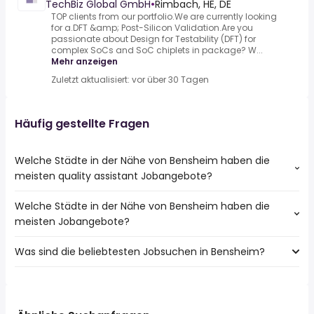
TechBiz Global GmbH
•
Rimbach, HE, DE
TOP clients from our portfolio.We are currently looking
for a.DFT &amp; Post-Silicon Validation.Are you
passionate about Design for Testability (DFT) for
complex SoCs and SoC chiplets in package? W...
Mehr anzeigen
Zuletzt aktualisiert: vor über 30 Tagen
Häufig gestellte Fragen
Welche Städte in der Nähe von Bensheim haben die
meisten quality assistant Jobangebote?
Welche Städte in der Nähe von Bensheim haben die
Städte in der Nähe von Bensheim mit den meisten quality
meisten Jobangebote?
assistant Jobs:
Darmstadt
Was sind die beliebtesten Jobsuchen in Bensheim?
10 Städte in der Nähe von Bensheim mit den meisten
Worms
Jobangeboten:
Weinheim
Die 10 beliebtesten Jobsuchen in Bensheim sind:
Darmstadt
Viernheim
fahrer
Worms
Pfungstadt
quereinsteiger