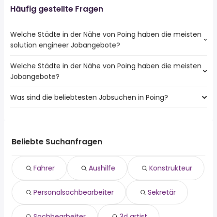
Häufig gestellte Fragen
Welche Städte in der Nähe von Poing haben die meisten
solution engineer Jobangebote?
Welche Städte in der Nähe von Poing haben die meisten
Städte in der Nähe von Poing mit den meisten solution
Jobangebote?
engineer Jobs:
München
Was sind die beliebtesten Jobsuchen in Poing?
10 Städte in der Nähe von Poing mit den meisten
Ismaning
Jobangeboten:
Die 10 beliebtesten Jobsuchen in Poing sind:
München
fahrer
Vaterstetten
aushilfe
Haar
Beliebte Suchanfragen
konstrukteur
Ottobrunn
personalsachbearbeiter
Ismaning
Fahrer
Aushilfe
Konstrukteur
sekretär
Grafing Bei München
sachbearbeiter
Kirchheim B. München
Personalsachbearbeiter
Sekretär
3d artist
Hallbergmoos
sachbearbeiter einkauf
Unterföhring
maler
Aschheim
Sachbearbeiter
3d artist