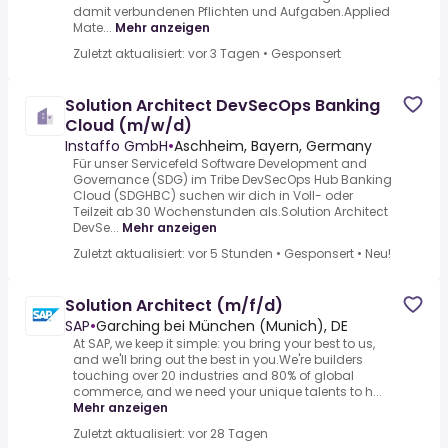
damit verbundenen Pflichten und Aufgaben.Applied
Mate...
Mehr anzeigen
Zuletzt aktualisiert: vor 3 Tagen
•
Gesponsert
Solution Architect DevSecOps Banking
Cloud (m/w/d)
Instaffo GmbH
•
Aschheim, Bayern, Germany
Für unser Servicefeld Software Development and
Governance (SDG) im Tribe DevSecOps Hub Banking
Cloud (SDGHBC) suchen wir dich in Voll- oder
Teilzeit ab 30 Wochenstunden als.Solution Architect
DevSe...
Mehr anzeigen
Zuletzt aktualisiert: vor 5 Stunden
•
Gesponsert
•
Neu!
Solution Architect (m/f/d)
SAP
•
Garching bei München (Munich), DE
At SAP, we keep it simple: you bring your best to us,
and we'll bring out the best in you.We're builders
touching over 20 industries and 80% of global
commerce, and we need your unique talents to h...
Mehr anzeigen
Zuletzt aktualisiert: vor 28 Tagen