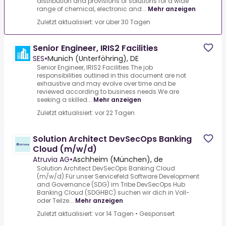
distribution and provisions of solutions for a wide
range of chemical, electronic and...
Mehr anzeigen
Zuletzt aktualisiert: vor über 30 Tagen
Senior Engineer, IRIS2 Facilities
SES
•
Munich (Unterföhring), DE
Senior Engineer, IRIS2 Facilities.The job
responsibilities outlined in this document are not
exhaustive and may evolve over time and be
reviewed according to business needs.We are
seeking a skilled...
Mehr anzeigen
Zuletzt aktualisiert: vor 22 Tagen
Solution Architect DevSecOps Banking
Cloud (m/w/d)
Atruvia AG
•
Aschheim (München), de
Solution Architect DevSecOps Banking Cloud
(m/w/d).Für unser Servicefeld Software Development
and Governance (SDG) im Tribe DevSecOps Hub
Banking Cloud (SDGHBC) suchen wir dich in Voll-
oder Teilze...
Mehr anzeigen
Zuletzt aktualisiert: vor 14 Tagen
•
Gesponsert