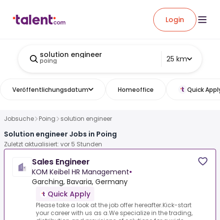
Login
solution engineer
25 km
poing
Veröffentlichungsdatum
Homeoffice
Quick Appl
Jobsuche
Poing
solution engineer
Solution engineer Jobs in Poing
Zuletzt aktualisiert: vor 5 Stunden
Sales Engineer
KOM Keibel HR Management
•
Garching, Bavaria, Germany
Quick Apply
Please take a look at the job offer hereafter.Kick-start
your career with us as a.We specialize in the trading,