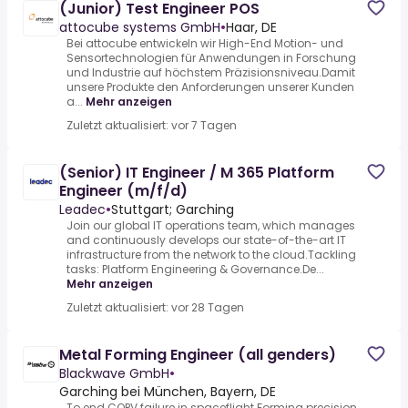
(Junior) Test Engineer POS
attocube systems GmbH
•
Haar, DE
Bei attocube entwickeln wir High-End Motion- und
Sensortechnologien für Anwendungen in Forschung
und Industrie auf höchstem Präzisionsniveau.Damit
unsere Produkte den Anforderungen unserer Kunden
a...
Mehr anzeigen
Zuletzt aktualisiert: vor 7 Tagen
(Senior) IT Engineer / M 365 Platform
Engineer (m/f/d)
Leadec
•
Stuttgart; Garching
Join our global IT operations team, which manages
and continuously develops our state-of-the-art IT
infrastructure from the network to the cloud.Tackling
tasks: Platform Engineering & Governance.De...
Mehr anzeigen
Zuletzt aktualisiert: vor 28 Tagen
Metal Forming Engineer (all genders)
Blackwave GmbH
•
Garching bei München, Bayern, DE
To end COPV failure in spaceflight.Forming precision