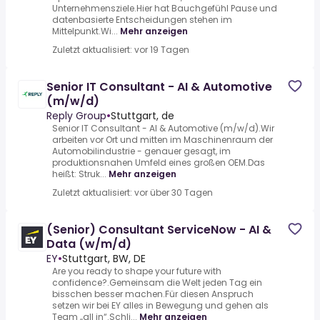
Unternehmensziele.Hier hat Bauchgefühl Pause und
datenbasierte Entscheidungen stehen im
Mittelpunkt.Wi...
Mehr anzeigen
Zuletzt aktualisiert: vor 19 Tagen
Senior IT Consultant - AI & Automotive
(m/w/d)
Reply Group
•
Stuttgart, de
Senior IT Consultant - AI & Automotive (m/w/d).Wir
arbeiten vor Ort und mitten im Maschinenraum der
Automobilindustrie - genauer gesagt, im
produktionsnahen Umfeld eines großen OEM.Das
heißt: Struk...
Mehr anzeigen
Zuletzt aktualisiert: vor über 30 Tagen
(Senior) Consultant ServiceNow - AI &
Data (w/m/d)
EY
•
Stuttgart, BW, DE
Are you ready to shape your future with
confidence?.Gemeinsam die Welt jeden Tag ein
bisschen besser machen.Für diesen Anspruch
setzen wir bei EY alles in Bewegung und gehen als
Team „all in“.Schli...
Mehr anzeigen