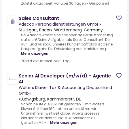
Zuletzt aktualisiert: vor über 30 Tagen
•
Gesponsert
Sales Consultant
Adecco Personaldienstleistungen GmbH
•
Stuttgart, Baden-Württemberg, Germany
Bei Adecco wartet eine spannende Herausforderung
auf dich!.Deine Aufgaben als Sales Consultant:.Der
Auf- und Ausbau unseres Kundenportfolios ist deine
Hauptaufgabe.Die Entwicklung von Markttrends p...
Mehr anzeigen
Zuletzt aktualisiert: vor 1 Tag
Senior AI Developer (m/w/d) – Agentic
AI
Wolters Kluwer Tax & Accounting Deutschland
GmbH
•
Ludwigsburg, Kammererstr, DE
Schon heute die Zukunft gestalten – mit Wolters
Kluwer.Seit über 180 Jahren unterstützen wir
Unternehmen weltweit dabei, Arbeitsprozesse
einfacher, effizienter und zukunftssicher zu
gestalten.Mit N...
Mehr anzeigen