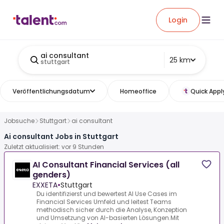
Login
ai consultant
25 km
stuttgart
Veröffentlichungsdatum
Homeoffice
Quick Appl
Jobsuche
Stuttgart
ai consultant
Ai consultant Jobs in Stuttgart
Zuletzt aktualisiert: vor 9 Stunden
AI Consultant Financial Services (all
genders)
EXXETA
•
Stuttgart
Du identifizierst und bewertest AI Use Cases im
Financial Services Umfeld und leitest Teams
methodisch sicher durch die Analyse, Konzeption
und Umsetzung von AI-basierten Lösungen.Mit