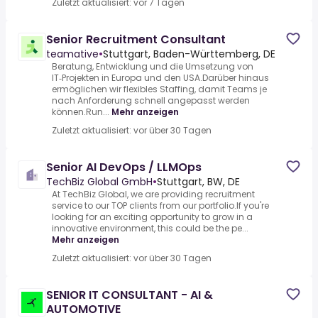
Zuletzt aktualisiert: vor 7 Tagen
Senior Recruitment Consultant
teamative
•
Stuttgart, Baden-Württemberg, DE
Beratung, Entwicklung und die Umsetzung von
IT‑Projekten in Europa und den USA.Darüber hinaus
ermöglichen wir flexibles Staffing, damit Teams je
nach Anforderung schnell angepasst werden
können.Run...
Mehr anzeigen
Zuletzt aktualisiert: vor über 30 Tagen
Senior AI DevOps / LLMOps
TechBiz Global GmbH
•
Stuttgart, BW, DE
At TechBiz Global, we are providing recruitment
service to our TOP clients from our portfolio.If you're
looking for an exciting opportunity to grow in a
innovative environment, this could be the pe...
Mehr anzeigen
Zuletzt aktualisiert: vor über 30 Tagen
SENIOR IT CONSULTANT - AI &
AUTOMOTIVE