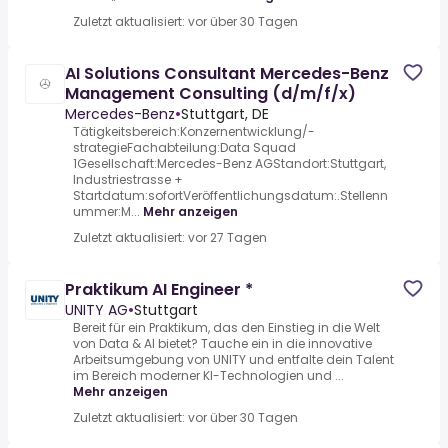
Zuletzt aktualisiert: vor über 30 Tagen
AI Solutions Consultant Mercedes-Benz
Management Consulting (d/m/f/x)
Mercedes-Benz
•
Stuttgart, DE
Tätigkeitsbereich:Konzernentwicklung/-
strategieFachabteilung:Data Squad
1Gesellschaft:Mercedes-Benz AGStandort:Stuttgart,
Industriestrasse +
Startdatum:sofortVeröffentlichungsdatum:.Stellenn
ummer:M...
Mehr anzeigen
Zuletzt aktualisiert: vor 27 Tagen
Praktikum AI Engineer *
UNITY AG
•
Stuttgart
Bereit für ein Praktikum, das den Einstieg in die Welt
von Data & AI bietet? Tauche ein in die innovative
Arbeitsumgebung von UNITY und entfalte dein Talent
im Bereich moderner KI-Technologien und ...
Mehr anzeigen
Zuletzt aktualisiert: vor über 30 Tagen