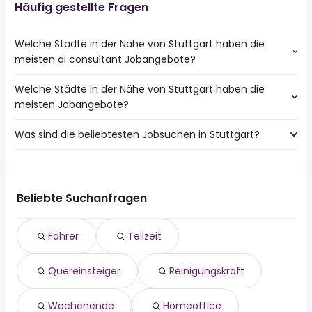
Häufig gestellte Fragen
Welche Städte in der Nähe von Stuttgart haben die
meisten ai consultant Jobangebote?
Welche Städte in der Nähe von Stuttgart haben die
Städte in der Nähe von Stuttgart mit den meisten ai
meisten Jobangebote?
consultant Jobs:
Kornwestheim
Was sind die beliebtesten Jobsuchen in Stuttgart?
10 Städte in der Nähe von Stuttgart mit den meisten
Markgröningen
Jobangeboten:
Die 10 beliebtesten Jobsuchen in Stuttgart sind:
Esslingen Am Neckar
fahrer
Ludwigsburg
teilzeit
Sindelfingen
Beliebte Suchanfragen
quereinsteiger
Leonberg
reinigungskraft
Filderstadt
Fahrer
Teilzeit
wochenende
Fellbach
homeoffice
Ostfildern
Quereinsteiger
Reinigungskraft
aushilfe
Kornwestheim
520 euro
Ditzingen
minijobber
Markgröningen
Wochenende
Homeoffice