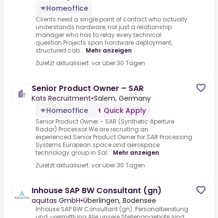
Homeoffice
Clients need a single point of contact who actually
understands hardware, not just a relationship
manager who has to relay every technical
question.Projects span hardware deployment,
structured cab...
Mehr anzeigen
Zuletzt aktualisiert: vor über 30 Tagen
Senior Product Owner – SAR
Kats Recruitment
•
Salem, Germany
Homeoffice
Quick Apply
Senior Product Owner – SAR (Synthetic Aperture
Radar) Processor.We are recruiting an
experienced.Senior Product Owner for SAR Processing
Systems.European space and aerospace
technology group in Sal...
Mehr anzeigen
Zuletzt aktualisiert: vor über 30 Tagen
Inhouse SAP BW Consultant (gn)
aquitas GmbH
•
Überlingen, Bodensee
Inhouse SAP BW Consultant (gn) .Personalberatung
und -vermittlung.Alle unsere Stellenangebote sind