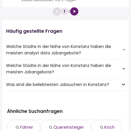
1
2
Häufig gestellte Fragen
Welche Städte in der Nähe von Konstanz haben die
meisten analyst data Jobangebote?
Welche Städte in der Nähe von Konstanz haben die
Städte in der Nähe von Konstanz mit den meisten analyst
meisten Jobangebote?
data Jobs:
Friedrichshafen
Was sind die beliebtesten Jobsuchen in Konstanz?
10 Städte in der Nähe von Konstanz mit den meisten
Ravensburg
Jobangeboten:
Singen (Hohentwiel)
Die 10 beliebtesten Jobsuchen in Konstanz sind:
Friedrichshafen
Radolfzell Am Bodensee
fahrer
Ravensburg
Weingarten
quereinsteiger
Singen (Hohentwiel)
Ähnliche Suchanfragen
Tettnang
koch
Radolfzell Am Bodensee
Engen
teilzeit
Weingarten
Meßkirch
Fahrer
Quereinsteiger
Koch
520 euro
Tettnang