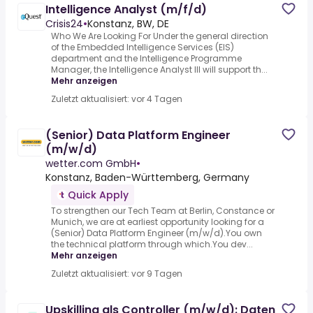
Intelligence Analyst (m/f/d)
Crisis24
•
Konstanz, BW, DE
Who We Are Looking For Under the general direction
of the Embedded Intelligence Services (EIS)
department and the Intelligence Programme
Manager, the Intelligence Analyst III will support th...
Mehr anzeigen
Zuletzt aktualisiert: vor 4 Tagen
(Senior) Data Platform Engineer
(m/w/d)
wetter.com GmbH
•
Konstanz, Baden-Württemberg, Germany
Quick Apply
To strengthen our Tech Team at Berlin, Constance or
Munich, we are at earliest opportunity looking for a
(Senior) Data Platform Engineer (m/w/d).You own
the technical platform through which.You dev...
Mehr anzeigen
Zuletzt aktualisiert: vor 9 Tagen
Upskilling als Controller (m/w/d): Daten