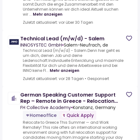
somit.Durch die enge Zusammenarbeit mit den
Unternehmen können wir dich ideal.Aktuell suchen
wir ...
Mehr anzeigen
Zuletzt aktualisiert: vor über 30 Tagen
Technical Lead (m/w/d) - Salem
INNOSYSTEC GmbH
•
Salem-Neufrach, de
Technical Lead (m/w/d) - Salem.Denn hier geht es
um dich, deinen Job und deine
Leidenschaft.Individuelle Entwicklung und maximale
Flexibilität für dich und deine Arbeitsweise sind bei
INNO keine Fl...
Mehr anzeigen
Zuletzt aktualisiert: vor 28 Tagen
•
Gesponsert
German Speaking Customer Support
Rep – Remote in Greece - Relocation
Supported
FH Collective Academy
•
Konstanz, Germany
Homeoffice
Quick Apply
Relocate to Greece This Summer — and Work
Remotely!.This role offers an international working
environment along with full relocation support for
candidates moving from.Imagine starting your day