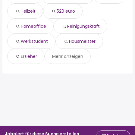
homeoffice
Engen
Teilzeit
520 euro
reinigungskraft
Meßkirch
werkstudent
hausmeister
Homeoffice
Reinigungskraft
erzieher
Werkstudent
Hausmeister
Erzieher
Mehr anzeigen
Jobalert für diese Suche erstellen