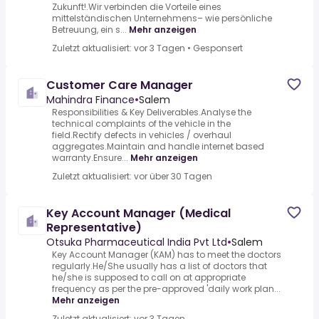
Zukunft!.Wir verbinden die Vorteile eines
mittelständischen Unternehmens– wie persönliche
Betreuung, ein s...
Mehr anzeigen
Zuletzt aktualisiert: vor 3 Tagen
•
Gesponsert
Customer Care Manager
Mahindra Finance
•
Salem
Responsibilities & Key Deliverables.Analyse the
technical complaints of the vehicle in the
field.Rectify defects in vehicles / overhaul
aggregates.Maintain and handle internet based
warranty.Ensure...
Mehr anzeigen
Zuletzt aktualisiert: vor über 30 Tagen
Key Account Manager (Medical
Representative)
Otsuka Pharmaceutical India Pvt Ltd
•
Salem
Key Account Manager (KAM) has to meet the doctors
regularly.He/She usually has a list of doctors that
he/she is supposed to call on at appropriate
frequency as per the pre-approved 'daily work plan...
Mehr anzeigen
Zuletzt aktualisiert: vor 3 Tagen