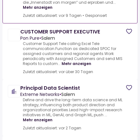
die „Innenstadt von morgen“ und erproben und...
Mehr anzeigen
Zuletzt aktualisiert: vor 9 Tagen
•
Gesponsert
CUSTOMER SUPPORT EXECUTIVE
Pon Pure
•
Salem
Customer Support Tele calling Excel Tele
communication.Function as dedicated SPOC for
assigned customers and regional agents.Work
periodically with Assigned Customers and send MIS
Reports to custom...
Mehr anzeigen
Zuletzt aktualisiert: vor über 30 Tagen
Principal Data Scientist
Extreme Networks
•
Salem
Define and drive the long-term data science and ML
strategy, influencing both product direction and
organizational priorities.Lead high-impact research
initiatives in ML, GenAI, and Graph ML, push ...
Mehr anzeigen
Zuletzt aktualisiert: vor 2 Tagen