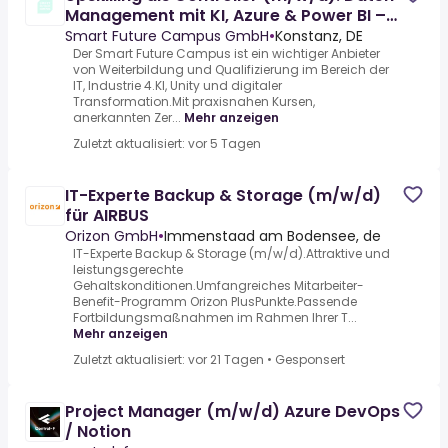
Management mit KI, Azure & Power BI –
für den schnellen
Smart Future Campus GmbH
•
Konstanz, DE
Der Smart Future Campus ist ein wichtiger Anbieter
von Weiterbildung und Qualifizierung im Bereich der
IT, Industrie 4.KI, Unity und digitaler
Transformation.Mit praxisnahen Kursen,
anerkannten Zer...
Mehr anzeigen
Zuletzt aktualisiert: vor 5 Tagen
IT-Experte Backup & Storage (m/w/d)
für AIRBUS
Orizon GmbH
•
Immenstaad am Bodensee, de
IT-Experte Backup & Storage (m/w/d).Attraktive und
leistungsgerechte
Gehaltskonditionen.Umfangreiches Mitarbeiter-
Benefit-Programm Orizon PlusPunkte.Passende
Fortbildungsmaßnahmen im Rahmen Ihrer T...
Mehr anzeigen
Zuletzt aktualisiert: vor 21 Tagen
•
Gesponsert
Project Manager (m/w/d) Azure DevOps
/ Notion