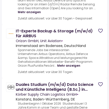
team within Geo, Airbus Defence and Space is
looking for an.Intern (d/f/m) Radar Remote Sensing
and Geo Information (Open).Are you looking for an ...
Mehr anzeigen
Zuletzt aktualisiert: vor über 30 Tagen
•
Gesponsert
IT-Experte Backup & Storage (m/w/d)
für AIRBUS
Orizon GmbH, Unit Aviation
•
Immenstaad am Bodensee, Deutschland
Spannende Jobs bei interessanten
Unternehmen.Airbus Operations, Airbus Defence
&amp; Space.Attraktive und leistungsgerechte
Gehaltskonditionen.Mitarbeiter-Benefit-Programm
Orizon PlusPunkte.Persönl...
Mehr anzeigen
Zuletzt aktualisiert: vor über 30 Tagen
Duales Studium (m/w/d) Data Science
und Künstliche Intelligenz (B.Sc.) in
Konstanz 2026
Körber Supply Chain Logistics GmbH
•
Konstanz, Baden-Württemberg, DE
Studienbeginn I Oktober 2026 Studiendauer I 3
Jahre.Komm in unser Team und gestalte Deine