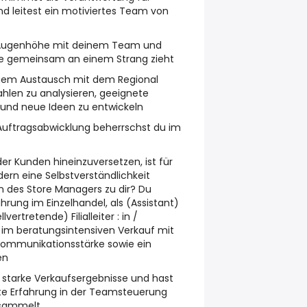
d leitest ein motiviertes Team von
 Augenhöhe mit deinem Team und
alle gemeinsam an einem Strang zieht
igem Austausch mit dem Regional
hlen zu analysieren, geeignete
nd neue Ideen zu entwickeln
uftragsabwicklung beherrschst du im
der Kunden hineinzuversetzen, ist für
dern eine Selbstverständlichkeit
n des Store Managers zu dir? Du
hrung im Einzelhandel, als (Assistant)
lvertretende) Filialleiter : in /
w. im beratungsintensiven Verkauf mit
Kommunikationsstärke sowie ein
en
h starke Verkaufsergebnisse und hast
ste Erfahrung in der Teamsteuerung
esammelt