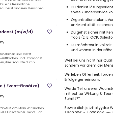
hst Du einen flexiblen Job
Du eine freundliche
Du denkst lösungsorien
 zauberst anderen Menschen
sowie Kundenservice kon
Organisationstalent, V
on-Mentalität zeichnen
oadcast (m/w/d)
Du gehst sicher mit Ke
Tools (z. B. OCP, Sales
any
Du möchtest in Vollzei
und wohnst in der Nähe
ternehmen und bietet
Eventflächen und Broadcast-
Weil bei uns nicht nur Qua
n, ihre Produkte durch
sondern vor allem der Men
n
Wir leben Offenheit, förde
Erfolge gemeinsam.
e / Event-Einsätze)
Werde Teil unserer Wachst
mit echter Wirkung & Teams
any
Schritt?*
Bewirb dich jetzt! xtyydxe W
 Frankfurt am Main.Wir suchen
elle Einsätze bei Events, Pop-
3.500,00€ - 4.000,00€ pro M