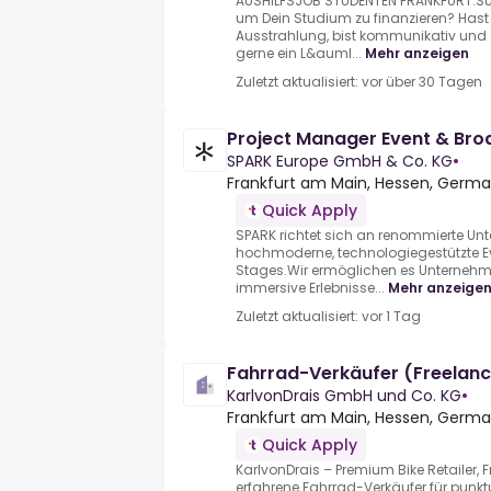
AUSHILFSJOB STUDENTEN FRANKFURT.Suc
um Dein Studium zu finanzieren? Hast 
Ausstrahlung, bist kommunikativ und
gerne ein L&auml...
Mehr anzeigen
Zuletzt aktualisiert: vor über 30 Tagen
Project Manager Event & Br
SPARK Europe GmbH & Co. KG
•
Frankfurt am Main, Hessen, Germ
Quick Apply
SPARK richtet sich an renommierte Un
hochmoderne, technologiegestützte 
Stages.Wir ermöglichen es Unternehme
immersive Erlebnisse...
Mehr anzeige
Zuletzt aktualisiert: vor 1 Tag
Fahrrad-Verkäufer (Freelanc
KarlvonDrais GmbH und Co. KG
•
Frankfurt am Main, Hessen, Germ
Quick Apply
KarlvonDrais – Premium Bike Retailer,
erfahrene Fahrrad-Verkäufer für punktu