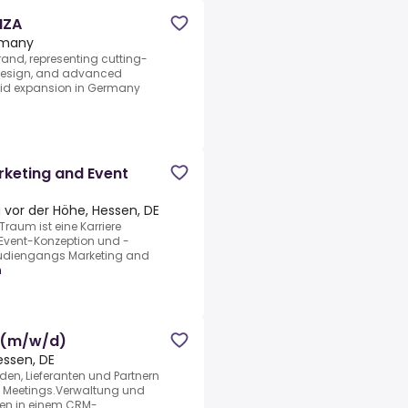
NZA
rmany
and, representing cutting-
d design, and advanced
pid expansion in Germany
keting and Event
vor der Höhe, Hessen, DE
raum ist eine Karriere
Event-Konzeption und -
Studiengangs Marketing and
n
 (m/w/d)
essen, DE
en, Lieferanten und Partnern
en Meetings.Verwaltung und
ten in einem CRM-