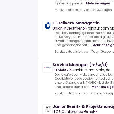
System.Organisat...
Mehr anzeigen
Zuletzt aktualisiert: vor über 30 Tagen
IT Delivery Manager*in
Union Investment
•
Frankfurt am Ma
Dein Herz schlägt gleichermaßen für D
IT-Delivery? Du möchtest die digitale 
Privatkundengeschäfts der Union Inve
und gemeinsam mit F...
Mehr anzeig
Zuletzt aktualisiert: vor 1 Tag
•
Gespons
Service Manager (m/w/d)
BITMARCK
•
Frankfurt am Main, de
Deine Aufgaben - das machst du bei u
Qualitätskontrolle sowie methodisch
Unterstützung der BITMARCK bei der Er
und fördere damit ein...
Mehr anzeige
Zuletzt aktualisiert: vor 12 Tagen
•
Gesp
Junior Event- & Projektmana
ITCS Conference GmbH
•