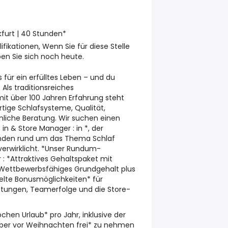
kfurt | 40 Stunden*
ifikationen, Wenn Sie für diese Stelle
en Sie sich noch heute.
s für ein erfülltes Leben – und du
Als traditionsreiches
t über 100 Jahren Erfahrung steht
tige Schlafsysteme, Qualität,
nliche Beratung. Wir suchen einen
 in & Store Manager : in *, der
unden rund um das Thema Schlaf
verwirklicht. *Unser Rundum-
 : *Attraktives Gehaltspaket mit
*Wettbewerbsfähiges Grundgehalt plus
lte Bonusmöglichkeiten* für
istungen, Teamerfolge und die Store-
ochen Urlaub* pro Jahr, inklusive der
ber vor Weihnachten frei* zu nehmen