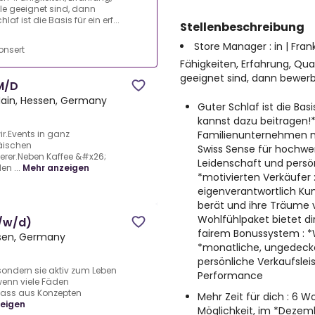
lle geeignet sind, dann
f ist die Basis für ein erf...
Stellenbeschreibung
Store Manager : in | Fran
nsert
Fähigkeiten, Erfahrung, Qual
geeignet sind, dann bewerb
M/D
Main, Hessen, Germany
Guter Schlaf ist die Basi
kannst dazu beitragen!* 
Familienunternehmen mi
r.Events in ganz
äischen
Swiss Sense für hochwer
erer.Neben Kaffee &#x26;
Leidenschaft und persö
n ...
Mehr anzeigen
*motivierten Verkäufer :
eigenverantwortlich K
berät und ihre Träume 
Wohlfühlpaket bietet dir
m/w/d)
fairem Bonussystem : 
ssen, Germany
*monatliche, ungedecke
persönliche Verkaufsle
sondern sie aktiv zum Leben
Performance
wenn viele Fäden
dass aus Konzepten
Mehr Zeit für dich : 6 W
eigen
Möglichkeit, im *Dezem