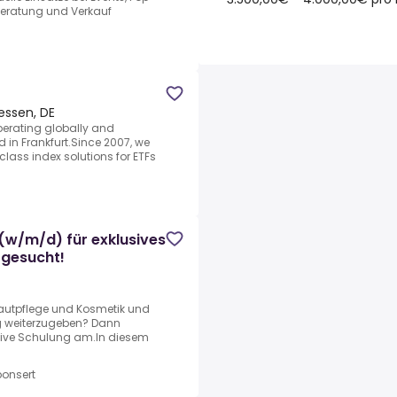
Beratung und Verkauf
essen, DE
erating globally and
 in Frankfurt.Since 2007, we
ass index solutions for ETFs
 (w/m/d) für exklusives
 gesucht!
 Hautpflege und Kosmetik und
ng weiterzugeben? Dann
usive Schulung am.In diesem
onsert