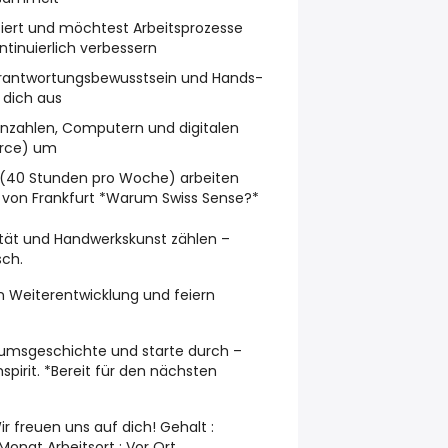
tiert und möchtest Arbeitsprozesse
tinuierlich verbessern
erantwortungsbewusstsein und Hands-
 dich aus
nnzahlen, Computern und digitalen
force) um
t (40 Stunden pro Woche) arbeiten
 von Frankfurt *Warum Swiss Sense?*
lität und Handwerkskunst zählen –
sch.
rn Weiterentwicklung und feiern
umsgeschichte und starte durch –
pirit. *Bereit für den nächsten
ir freuen uns auf dich! Gehalt :
onat Arbeitsort : Vor Ort