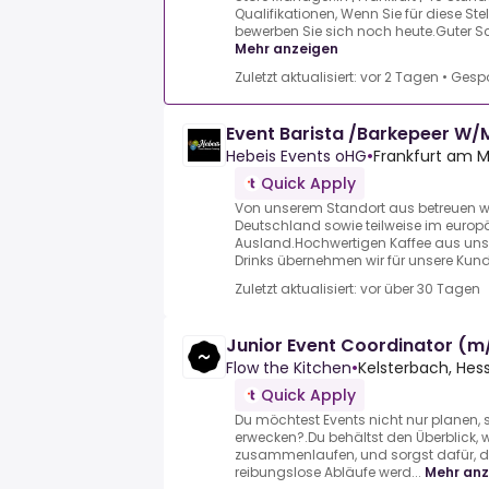
Qualifikationen, Wenn Sie für diese Ste
bewerben Sie sich noch heute.Guter Schla
Mehr anzeigen
Zuletzt aktualisiert: vor 2 Tagen
•
Gespo
Event Barista /Barkepeer W/
Hebeis Events oHG
•
Frankfurt am 
Quick Apply
Von unserem Standort aus betreuen wi
Deutschland sowie teilweise im europ
Ausland.Hochwertigen Kaffee aus uns
Drinks übernehmen wir für unsere Kunde
Zuletzt aktualisiert: vor über 30 Tagen
Junior Event Coordinator (
Flow the Kitchen
•
Kelsterbach, He
Quick Apply
Du möchtest Events nicht nur planen, 
erwecken?.Du behältst den Überblick, 
zusammenlaufen, und sorgst dafür, 
reibungslose Abläufe werd...
Mehr anz