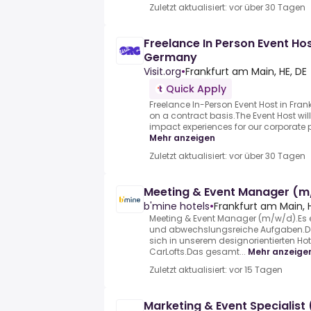
Zuletzt aktualisiert: vor über 30 Tagen
Freelance In Person Event Hos
Germany
Visit.org
•
Frankfurt am Main, HE, DE
Quick Apply
Freelance In-Person Event Host in Fra
on a contract basis.The Event Host will 
impact experiences for our corporate pa
Mehr anzeigen
Zuletzt aktualisiert: vor über 30 Tagen
Meeting & Event Manager (
b'mine hotels
•
Frankfurt am Main,
Meeting & Event Manager (m/w/d).Es
und abwechslungsreiche Aufgaben.Dei
sich in unserem designorientierten Hot
CarLofts.Das gesamt...
Mehr anzeige
Zuletzt aktualisiert: vor 15 Tagen
Marketing & Event Specialis