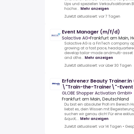
Ups und speziellen Verkaufsaktionen.
hochw...
Mehr anzeigen
Zuletzt aktualisiert: vor 7 Tagen
Event Manager (m/f/d)
Solactive AG
•
Frankfurt am Main, H
Solactive AG is a FinTech company op
growing at a fast pace, headquartered
develop tailor-made andmulti-asset cl
and othe...
Mehr anzeigen
Zuletzt aktualisiert: vor über 30 Tagen
Erfahrene:r Beauty Trainer:in
\"Train-the-Trainer\"-Event
GLOBE Shopper Activation GmbH
•
Frankfurt am Main, Deutschland
Du bist ein absoluter Profi im Bereich
liebst es, dein Wissen mit Begeisteru
suchen wir genau dich!.Für eine exkl
&quot;...
Mehr anzeigen
Zuletzt aktualisiert: vor 14 Tagen
•
Gesp