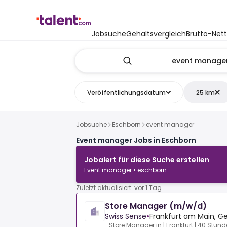
Jobsuche
Gehaltsvergleich
Brutto-Net
Veröffentlichungsdatum
25 km
Jobsuche
Eschborn
event manager
Event manager Jobs in Eschborn
Jobalert für diese Suche erstellen
Event manager • eschborn
Zuletzt aktualisiert: vor 1 Tag
Store Manager (m/w/d)
Swiss Sense
•
Frankfurt am Main, 
Store Manager:in | Frankfurt | 40 Stund