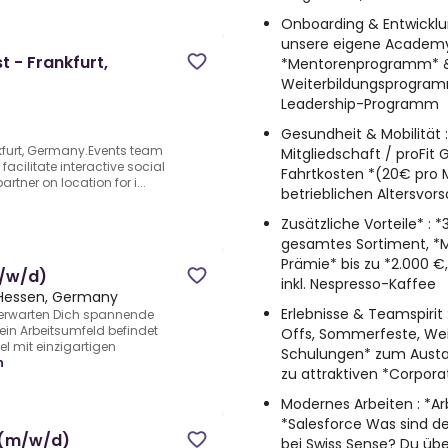
Onboarding & Entwicklun
unsere eigene Academy, 
t - Frankfurt,
*Mentorenprogramm* & 
Weiterbildungsprogramm
Leadership-Programm
Gesundheit & Mobilität 
nkfurt, Germany.Events team
Mitgliedschaft / proFit
facilitate interactive social
Fahrtkosten *(20€ pro 
rtner on location for i...
betrieblichen Altersvor
Zusätzliche Vorteile* : 
gesamtes Sortiment, *M
Prämie* bis zu *2.000 €
m/w/d)
inkl. Nespresso-Kaffee
 Hessen, Germany
Erlebnisse & Teamspiri
 erwarten Dich spannende
n Arbeitsumfeld befindet
Offs, Sommerfeste, We
el mit einzigartigen
Schulungen* zum Austa
n
zu attraktiven *Corpora
Modernes Arbeiten : *A
*Salesforce Was sind de
t (m/w/d)
bei Swiss Sense? Du üb