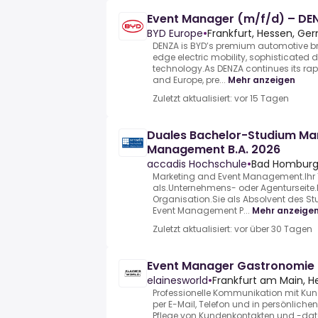
Event Manager (m/f/d) – DE
BYD Europe
•
Frankfurt, Hessen, Ge
DENZA is BYD’s premium automotive br
edge electric mobility, sophisticate
technology.As DENZA continues its ra
and Europe, pre...
Mehr anzeigen
Zuletzt aktualisiert: vor 15 Tagen
Duales Bachelor-Studium Mar
Management B.A. 2026
accadis Hochschule
•
Bad Homburg 
Marketing and Event Management.Ihr T
als.Unternehmens- oder Agenturseite.
Organisation.Sie als Absolvent des 
Event Management P...
Mehr anzeige
Zuletzt aktualisiert: vor über 30 Tagen
Event Manager Gastronomie
elainesworld
•
Frankfurt am Main, H
Professionelle Kommunikation mit Kund
per E-Mail, Telefon und in persönlich
Pflege von Kundenkontakten und -da