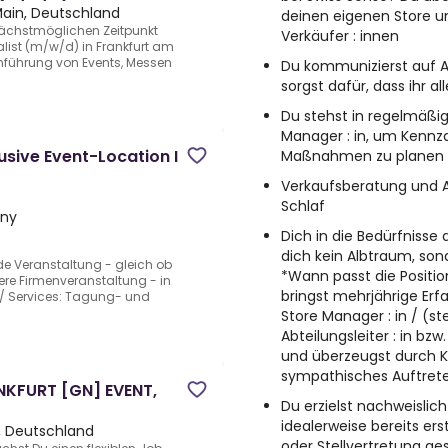
Main, Deutschland
deinen eigenen Store un
ächstmöglichen Zeitpunkt
Verkäufer : innen
list (m/w/d) in Frankfurt am
hführung von Events, Messen
Du kommunizierst auf
sorgst dafür, dass ihr 
Du stehst in regelmäß
Manager : in, um Kennza
lusive Event-Location I
Maßnahmen zu planen u
Verkaufsberatung und A
Schlaf
any
Dich in die Bedürfnisse 
dich kein Albtraum, son
ede Veranstaltung - gleich ob
*Wann passt die Positio
ere Firmenveranstaltung - in
bringst mehrjährige Erfa
 / Services: Tagung- und
Store Manager : in / (stel
Abteilungsleiter : in bz
und überzeugst durch 
sympathisches Auftret
KFURT [GN] EVENT,
Du erzielst nachweislic
idealerweise bereits er
, Deutschland
oder Stellvertretung g