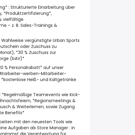
g* : Strukturierte Einarbeitung über
*Produktzertifizierung*,
vielfältige
e – z. B. Sales-Trainings &
: Wahlweise vergünstigte Urban Sports
 Gutschein oder Zuschuss zu
Monat), *30 % Zuschuss zur
sorge (bAV)*
*30 % Personalrabatt* auf unser
itarbeiter-werben-Mitarbeiter-
, *kostenlose Heiß- und Kaltgetränke
t : *Regelmäßige Teamevents wie Kick-
ihnachtsfeiern, *Regionsmeetings &
usch & Weiterlernen, sowie Zugang
te Benefits*
rbeiten mit den neuesten Tools wie
ine Aufgaben als Store Manager : in
ernimmst die Verantwortung für