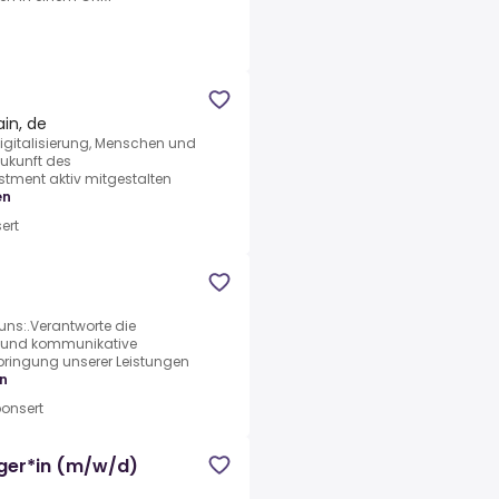
in, de
igitalisierung, Menschen und
Zukunft des
stment aktiv mitgestalten
en
ert
ns:.Verantworte die
e und kommunikative
bringung unserer Leistungen
n
onsert
ger*in (m/w/d)