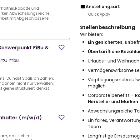
Anstellungsart
erhältnis.Rabatte und
arken.Abwechslungsreiche
Quick Apply
chkeit mit.Abgeschlossene
Stellenbeschreibung
Wir bieten:
Ein gesichertes, unbef
 Schwerpunkt FiBu &
Übertarifliche Bezahl
artG mbB
Urlaubs- und Weihnach
Vermögenswirksame Le
ms!.Du hast Spaß an Zahlen,
Verpflegungsmehraufw
danten nicht nur verwalten,
möglich
 gerne strukturiert, denkst
Corporate benefits =
R
Hersteller und Marken
Abwechslungsreiche Tät
chhalter (m/w/d)
Ein faires, verantwortun
Team
Langfristige Einsatzmög
eam, das sich mit