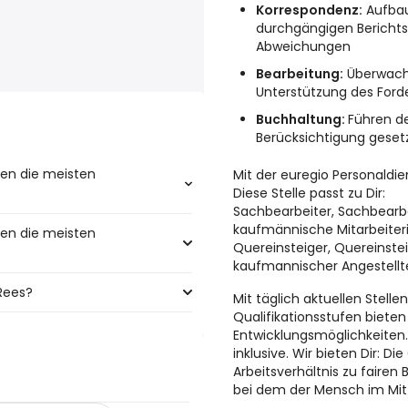
Korrespondenz:
Aufbau
durchgängigen Berichtsw
Abweichungen
Bearbeitung:
Überwachu
Unterstützung des Fo
Buchhaltung:
Führen d
Berücksichtigung gesetz
en die meisten
Mit der euregio Personaldi
Diese Stelle passt zu Dir:
Sachbearbeiter, Sachbearbe
kaufmännische Mitarbeiter
en die meisten
sten finanzbuchhalter Jobs:
Quereinsteiger, Quereinste
kaufmannischer Angestellte
Rees?
 meisten Jobangeboten:
Mit täglich aktuellen Stell
Qualifikationsstufen bieten 
nd:
Entwicklungsmöglichkeiten
inklusive. Wir bieten Dir: D
Arbeitsverhältnis zu fairen
bei dem der Mensch im Mitt