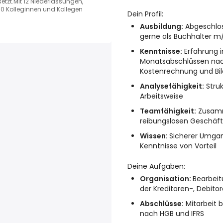
etzt.Mit 12 Niederlassungen,
00 Kolleginnen und Kollegen
Dein Profil:
Ausbildung:
Abgeschlos
gerne als Buchhalter m
Kenntnisse:
Erfahrung i
Monatsabschlüssen nach
Kostenrechnung und Bi
Analysefähigkeit:
Struk
Arbeitsweise
Teamfähigkeit:
Zusamm
reibungslosen Geschäft
Wissen:
Sicherer Umgan
Kenntnisse von Vorteil
Deine Aufgaben:
Organisation:
Bearbeit
der Kreditoren-, Debit
Abschlüsse:
Mitarbeit 
nach HGB und IFRS