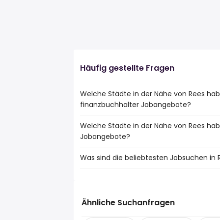
Häufig gestellte Fragen
Welche Städte in der Nähe von Rees hab
finanzbuchhalter Jobangebote?
Welche Städte in der Nähe von Rees hab
Städte in der Nähe von Rees mit den mei
Jobangebote?
Moers
Bocholt
Was sind die beliebtesten Jobsuchen in 
10 Städte in der Nähe von Rees mit den
Dinslaken
Moers
Wesel
Die 10 beliebtesten Jobsuchen in Rees si
Bocholt
Kleve
fahrer
Dinslaken
Rheinberg
teilzeit
Wesel
Ähnliche Suchanfragen
Xanten
reinigungskraft
Kleve
Rhede