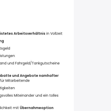
ristetes Arbeitsverhältnis
in Vollzeit
ung
tsgeld
istungen
and und Fahrgeld/Tankgutscheine
abatte und Angebote namhafter
für Mitarbeitende
igkeiten
gsvolles Miteinander und ein tolles
lichkeit mit
Übernahmeoption