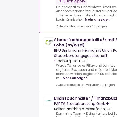
Quick Apply
Ein gesichertes, unbefristetes Arbeitsv
Angebote namhafter Hersteller und M
Tätigkeiten.Langfristige Einsatzmögli
kaufmännische...
Mehr anzeigen
Zuletzt aktualisiert: vor 23 Tagen
Steuerfachangestellte/r mit
Lohn (m/w/d)
BHU Brinkmann Hermanns Ulrich P
Steuerberatungsgesellschaft
•
Bedburg-Hau, DE
Werde Teil unseres FiBu- und Lohntea
digitalen Prozessen und möchtest Man
sondern wirklich begleiten? Du arbeitest
m...
Mehr anzeigen
Zuletzt aktualisiert: vor über 30 Tagen
Bilanzbuchhalter / Finanzbu
PARTA Steuerberatung GmbH
•
Kalkar, Nordrhein-Westfalen, DE
Komm ins Team – Deine Karriere bei.T