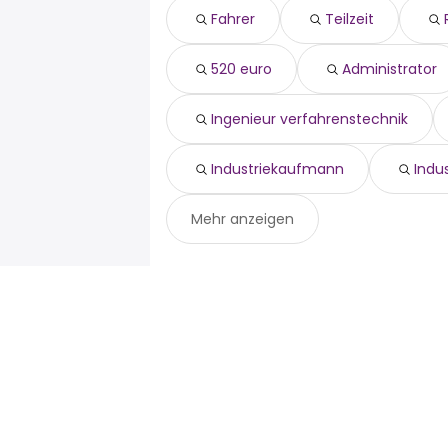
520 euro
Rheinberg
Sonsbeck
Fahrer
Teilzeit
administrator
Kevelaer
maler
Xanten
520 euro
Administrator
ingenieur verfahrenstechnik
Rhede
handelsfachwirt
Schermbeck
industriekaufmann
Ingenieur verfahrenstechnik
industriekaufleute
Industriekaufmann
Indu
Mehr anzeigen