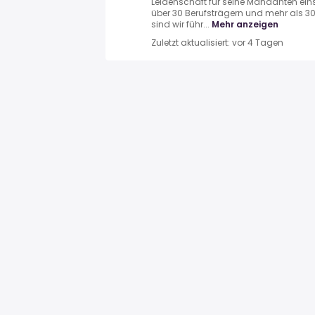
Leidenschaft für seine Mandanten eins
über 30 Berufsträgern und mehr als 3
sind wir führ...
Mehr anzeigen
Zuletzt aktualisiert: vor 4 Tagen