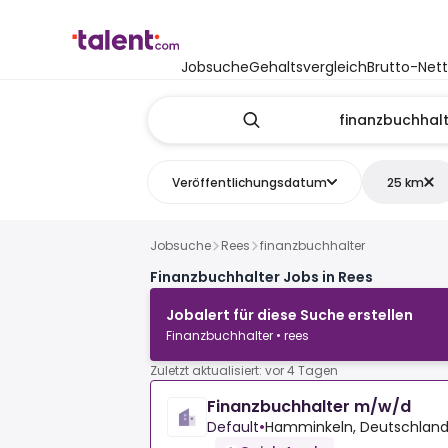
Jobsuche
Gehaltsvergleich
Brutto-Net
Veröffentlichungsdatum
25 km
Jobsuche
Rees
finanzbuchhalter
Finanzbuchhalter Jobs in Rees
Jobalert für diese Suche erstellen
Finanzbuchhalter • rees
Zuletzt aktualisiert: vor 4 Tagen
Finanzbuchhalter m/w/d
Default
•
Hamminkeln, Deutschlan