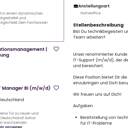
Anstellungsart
Homeoffice
est in einem dynamischen
itgestaltet und
 Möglichkeit, Dein Fachwissen
Stellenbeschreibung
Bist Du technikbegeistert
Team arbeiten?
ationsmanagement |
Unser renommierter Kunde
lung
IT-Support (m/w/d)
, der d
und bereichert.
n
Diese Position bietet Dir di
einzubringen und Dich beru
 IT Manager BI (m/w/d)
Wir freuen uns auf Dich!
Deutschland
Aufgaben
eine Tür zu neuen und
Bereitstellung von tec
Deutschland!.Astriol
sten wachsenden
für IT-Probleme
hr anzeigen