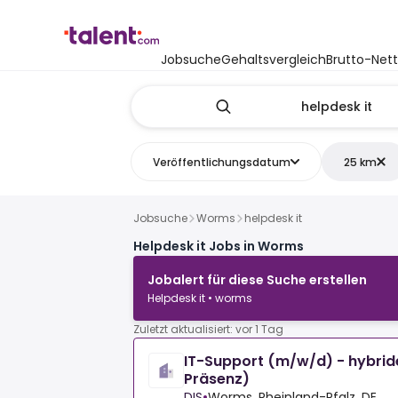
Jobsuche
Gehaltsvergleich
Brutto-Net
Veröffentlichungsdatum
25 km
Jobsuche
Worms
helpdesk it
Helpdesk it Jobs in Worms
Jobalert für diese Suche erstellen
Helpdesk it • worms
Zuletzt aktualisiert: vor 1 Tag
IT-Support (m/w/d) - hybrid
Präsenz)
DIS
•
Worms, Rheinland-Pfalz, DE