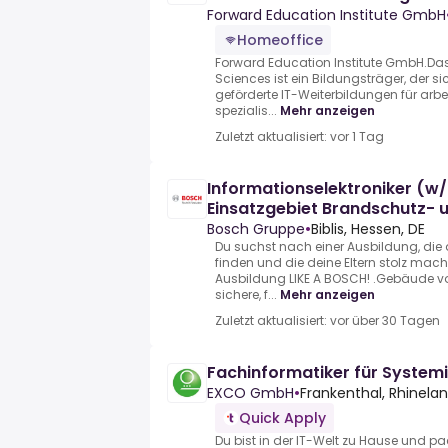
(m/w/d) -
Forward Education Institute GmbH
Homeoffice
Forward Education Institute GmbH.Das F
Sciences ist ein Bildungsträger, der si
geförderte IT-Weiterbildungen für ar
spezialis...
Mehr anzeigen
Zuletzt aktualisiert: vor 1 Tag
Informationselektroniker (w/
Einsatzgebiet Brandschutz- 
Gefahrenmeldeanlagen 2027
Bosch Gruppe
•
Biblis, Hessen, DE
Du suchst nach einer Ausbildung, die
finden und die deine Eltern stolz macht
Ausbildung LIKE A BOSCH! .Gebäude vo
sichere, f...
Mehr anzeigen
Zuletzt aktualisiert: vor über 30 Tagen
Fachinformatiker für System
EXCO GmbH
•
Frankenthal, Rhinela
Quick Apply
Du bist in der IT-Welt zu Hause und p