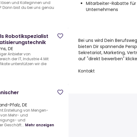
 lösen und Kolleginnen und
Mitarbeiter-Rabatte für
n? Dann bist du bei uns genau
Unternehmens
ls Robotikspezialist
Bei uns wird Dein Berufswe
atisierungstechnik
bieten Dir spannende Persp
ms, DE
Sekretariat, Marketing, Vertr
iger Anbieter von
auf "direkt bewerben" klick
eich der IT, Industrie 4.Mit
ikate unterstützen wir die
Kontakt
nischer
land-Pfalz, DE
t.Erstellung von Mengen-
von Mehr- und
hmigungs- und
r Geschäft...
Mehr anzeigen