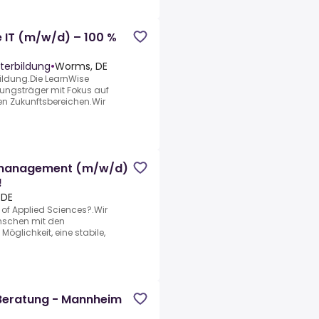
ie IT (m/w/d) – 100 %
terbildung
•
Worms, DE
ildung.Die LearnWise
ldungsträger mit Fokus auf
en Zukunftsbereichen.Wir
ktmanagement (m/w/d)
!
 DE
e of Applied Sciences?.Wir
enschen mit den
öglichkeit, eine stabile,
Beratung - Mannheim