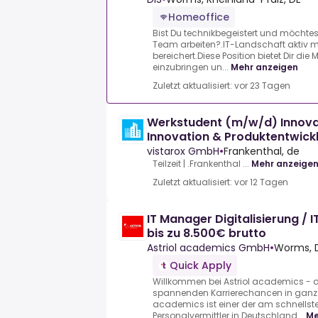
Homeoffice
Bist Du technikbegeistert und möcht
Team arbeiten?.IT-Landschaft aktiv m
bereichert.Diese Position bietet Dir die
einzubringen un...
Mehr anzeigen
Zuletzt aktualisiert: vor 23 Tagen
Werkstudent (m/w/d) Innov
Innovation & Produktentwick
vistarox GmbH
•
Frankenthal, de
Teilzeit | .Frankenthal ...
Mehr anzeige
Zuletzt aktualisiert: vor 12 Tagen
IT Manager Digitalisierung /
bis zu 8.500€ brutto
Astriol academics GmbH
•
Worms, 
Quick Apply
Willkommen bei Astriol academics - d
spannenden Karrierechancen in ganz 
academics ist einer der am schnell
Personalvermittler in Deutschland...
Me