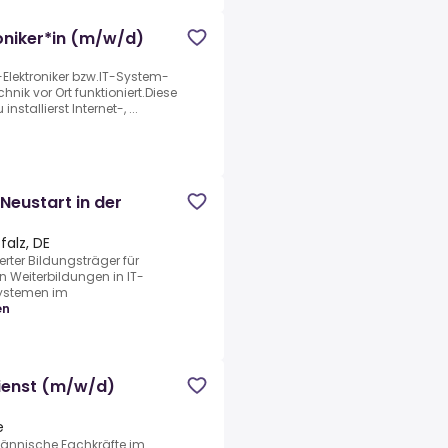
oniker*in (m/w/d)
Elektroniker bzw.IT-System-
hnik vor Ort funktioniert.Diese
stallierst Internet-, ...
Neustart in der
alz, DE
ierter Bildungsträger für
n Weiterbildungen in IT-
Systemen im
en
ienst (m/w/d)
e
fmännische Fachkräfte im