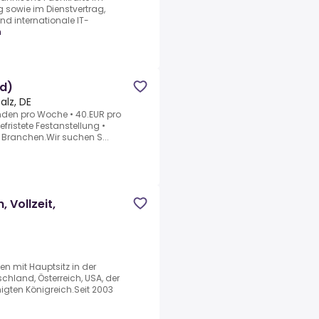
sowie im Dienstvertrag,
nd internationale IT-
n
/d)
alz, DE
nden pro Woche • 40.EUR pro
efristete Festanstellung •
Branchen.Wir suchen S...
, Vollzeit,
en mit Hauptsitz in der
hland, Österreich, USA, der
igten Königreich.Seit 2003