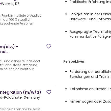
Praktische Erfahrung im
•
Worms, DE
Fähigkeiten in der Feh
ranklin Institute of Applied
Hardware- und Softwa
ch auf 100 % staatlich
beitssuchende Personen
Ausgeprägte Teamfähig
kommunikative Fähigke
m/div.) -
und
Perspektiven
 du und deine Freunde cool
? Dann starte jetzt deine
n heute sind nicht nur
Förderung der beruflic
Schulungen und Trainin
Teilnahme an Firmen-E
integration (m/w/d)
nd-Palatinate, Germany
Firmenwagen oder Zusc
ackst gerne mit an? Du hast