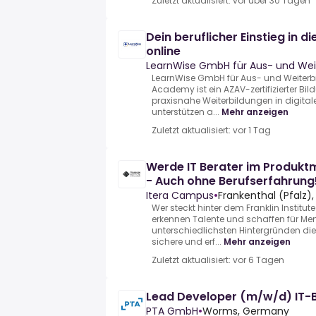
Zuletzt aktualisiert: vor über 30 Tagen
Dein beruflicher Einstieg in d
online
LearnWise GmbH für Aus- und Wei
LearnWise GmbH für Aus- und Weiterb
Academy ist ein AZAV-zertifizierter Bi
praxisnahe Weiterbildungen in digital
unterstützen a...
Mehr anzeigen
Zuletzt aktualisiert: vor 1 Tag
Werde IT Berater im Produ
- Auch ohne Berufserfahrung
Itera Campus
•
Frankenthal (Pfalz),
Wer steckt hinter dem Franklin Institut
erkennen Talente und schaffen für M
unterschiedlichsten Hintergründen die M
sichere und erf...
Mehr anzeigen
Zuletzt aktualisiert: vor 6 Tagen
Lead Developer (m/w/d) IT-
PTA GmbH
•
Worms, Germany