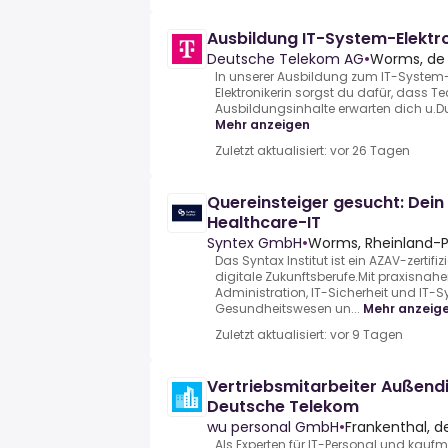
Ausbildung IT-System-Elektr
Deutsche Telekom AG
•
Worms, de
In unserer Ausbildung zum IT-System-
Elektronikerin sorgst du dafür, dass Tec
Ausbildungsinhalte erwarten dich u.Du in
Mehr anzeigen
Zuletzt aktualisiert: vor 26 Tagen
Quereinsteiger gesucht: Dein 
Healthcare-IT
Syntex GmbH
•
Worms, Rheinland-Pf
Das Syntax Institut ist ein AZAV-zertifiz
digitale Zukunftsberufe.Mit praxisnahe
Administration, IT-Sicherheit und IT-
Gesundheitswesen un...
Mehr anzeig
Zuletzt aktualisiert: vor 9 Tagen
Vertriebsmitarbeiter Außend
Deutsche Telekom
wu personal GmbH
•
Frankenthal, d
Als Experten für IT-Personal und kau