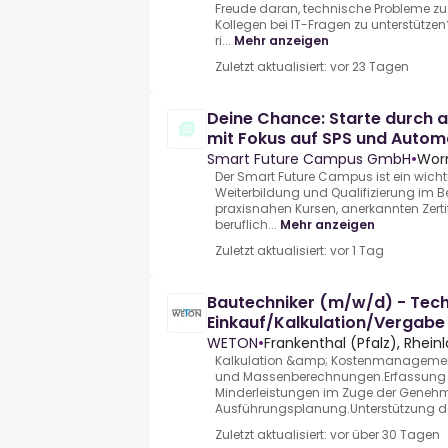
Freude daran, technische Probleme zu
Kollegen bei IT-Fragen zu unterstütze
ri...
Mehr anzeigen
Zuletzt aktualisiert: vor 23 Tagen
Deine Chance: Starte durch a
mit Fokus auf SPS und Autom
Smart Future Campus GmbH
•
Wor
Der Smart Future Campus ist ein wicht
Weiterbildung und Qualifizierung im Ber
praxisnahen Kursen, anerkannten Zertif
beruflich...
Mehr anzeigen
Zuletzt aktualisiert: vor 1 Tag
Bautechniker (m/w/d) - Tech
Einkauf/Kalkulation/Vergabe
WETON
•
Frankenthal (Pfalz), Rhein
Kalkulation &amp; Kostenmanagemen
und Massenberechnungen.Erfassung 
Minderleistungen im Zuge der Gene
Ausführungsplanung.Unterstützung de
Zuletzt aktualisiert: vor über 30 Tagen