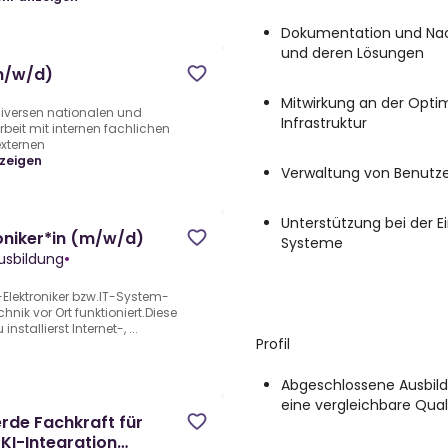
Dokumentation und Nac
und deren Lösungen
m/w/d)
Mitwirkung an der Opti
diversen nationalen und
Infrastruktur
eit mit internen fachlichen
xternen
zeigen
Verwaltung von Benutze
Unterstützung bei der 
oniker*in (m/w/d)
Systeme
usbildung
•
Elektroniker bzw.IT-System-
hnik vor Ort funktioniert.Diese
stallierst Internet-, ...
Profil
Abgeschlossene Ausbild
eine vergleichbare Quali
rde Fachkraft für
KI-Integration