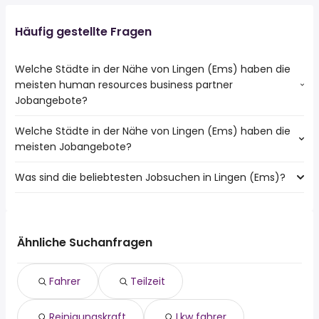
Häufig gestellte Fragen
Welche Städte in der Nähe von Lingen (Ems) haben die
meisten human resources business partner
Jobangebote?
Welche Städte in der Nähe von Lingen (Ems) haben die
Städte in der Nähe von Lingen (Ems) mit den meisten
meisten Jobangebote?
human resources business partner Jobs:
Rheine
Was sind die beliebtesten Jobsuchen in Lingen (Ems)?
10 Städte in der Nähe von Lingen (Ems) mit den meisten
Bad Bentheim
Jobangeboten:
Salzbergen
Die 10 beliebtesten Jobsuchen in Lingen (Ems) sind:
Rheine
fahrer
Ochtrup
teilzeit
Bad Bentheim
Ähnliche Suchanfragen
reinigungskraft
Löningen
lkw fahrer
Haselünne
Fahrer
Teilzeit
minijob
Mettingen
quereinsteiger
Salzbergen
Reinigungskraft
Lkw fahrer
schweisser