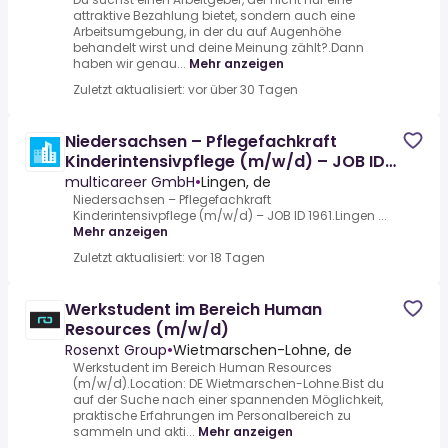
attraktive Bezahlung bietet, sondern auch eine
Arbeitsumgebung, in der du auf Augenhöhe
behandelt wirst und deine Meinung zählt?.Dann
haben wir genau...
Mehr anzeigen
Zuletzt aktualisiert: vor über 30 Tagen
Niedersachsen – Pflegefachkraft
Kinderintensivpflege (m/w/d) – JOB ID
1961
multicareer GmbH
•
Lingen, de
Niedersachsen – Pflegefachkraft
Kinderintensivpflege (m/w/d) – JOB ID 1961.Lingen ...
Mehr anzeigen
Zuletzt aktualisiert: vor 18 Tagen
Werkstudent im Bereich Human
Resources (m/w/d)
Rosenxt Group
•
Wietmarschen-Lohne, de
Werkstudent im Bereich Human Resources
(m/w/d).Location: DE Wietmarschen-Lohne.Bist du
auf der Suche nach einer spannenden Möglichkeit,
praktische Erfahrungen im Personalbereich zu
sammeln und akti...
Mehr anzeigen