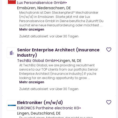
Lux Personalservice GmbH
•
Emsbüren, Niedersachsen, DE
Mechatronik ist Dein Steckenpferd? Mechatroniker
(m/w/d) in Emsbüren .Starte jetzt mit der Lux
Personalservice GmbH in Deine berufliche Zukunft!.Du
suchst eine neue Herausforderung oder möchtest ...
Mehr anzeigen
Zuletzt aktualisiert: vor über 30 Tagen
Senior Enterprise Architect (Insurance
Industry)
TechBiz Global GmbH
•
Lingen, NI, DE
At TechBiz Global, we are providing recruitment
service to our TOP clients from our portfolio.Senior
Enterprise Architect (Insurance Industry).If you're
looking for an exciting opportunity to grow ...
Mehr anzeigen
Zuletzt aktualisiert: vor über 30 Tagen
Elektroniker (m/w/d)
EURONICS Portheine electronic KG
•
Lingen, Deutschland, DE
Du suchst einen Arbeitgeber, der nicht nur eine