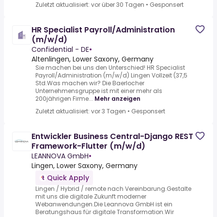
Zuletzt aktualisiert: vor über 30 Tagen
•
Gesponsert
HR Specialist Payroll/Administration
(m/w/d)
Confidential - DE
•
Altenlingen, Lower Saxony, Germany
Sie machen bei uns den Unterschied! HR Specialist
Payroll/Administration (m/w/d) Lingen Vollzeit (37,5
Std.Was machen wir? Die Baerlocher
Unternehmensgruppe ist mit einer mehr als
200jährigen Firme...
Mehr anzeigen
Zuletzt aktualisiert: vor 3 Tagen
•
Gesponsert
Entwickler Business Central-Django REST
Framework-Flutter (m/w/d)
LEANNOVA GmbH
•
Lingen, Lower Saxony, Germany
Quick Apply
Lingen / Hybrid / remote nach Vereinbarung.Gestalte
mit uns die digitale Zukunft moderner
Webanwendungen.Die Leannova GmbH ist ein
Beratungshaus für digitale Transformation.Wir