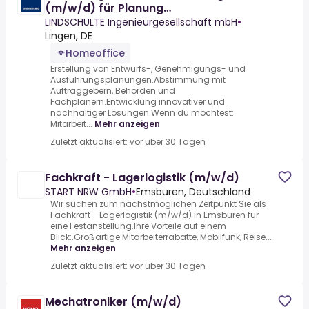
(m/w/d) für Planung
Siedlungswasserwirtschaft in Meppen
LINDSCHULTE Ingenieurgesellschaft mbH
•
Lingen, DE
Homeoffice
Erstellung von Entwurfs-, Genehmigungs- und
Ausführungsplanungen.Abstimmung mit
Auftraggebern, Behörden und
Fachplanern.Entwicklung innovativer und
nachhaltiger Lösungen.Wenn du möchtest:
Mitarbeit...
Mehr anzeigen
Zuletzt aktualisiert: vor über 30 Tagen
Fachkraft - Lagerlogistik (m/w/d)
START NRW GmbH
•
Emsbüren, Deutschland
Wir suchen zum nächstmöglichen Zeitpunkt Sie als
Fachkraft - Lagerlogistik (m/w/d) in Emsbüren für
eine Festanstellung.Ihre Vorteile auf einem
Blick:.Großartige Mitarbeiterrabatte,.Mobilfunk, Reise...
Mehr anzeigen
Zuletzt aktualisiert: vor über 30 Tagen
Mechatroniker (m/w/d)