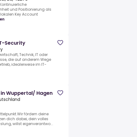
ontinuierliche
heit und Positionierung als
t lokalen Key Account
gen
T-Security
ny
rtschaft, Technik, IT oder
isse, die auf anderem Wege
rieb, idealerweise im IT-
in Wuppertal/ Hagen
utschland
telpunkt.Wir fördern deine
zen dich dabei, dein volles
slung, willst eigenverantwo...