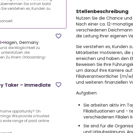
 übernehmen Sie schon bald
e.Sie verstehen es, Kunden zu
Stellenbeschreibung
Nutzen Sie die Chance und 
onsert
Nach einer ca. 12-monatigen
verschiedenen Deichmann-F
die Leitung Ihrer eigenen Ve
G
•
Hagen, Germany
Sie verstehen es, Kunden z
h und die Möglichkeit zu
Mitarbeiter motivieren, di
 unterstützen die
eben.Zu Ihrem Onboarding-
erreichen und haben den Eh
Beweisen Sie Ihre Führungs
um darauf Ihre Karriere auf
Filialverantwortlicher (m/w
und weiteren finanziellen Vo
y Taker – Immediate
Aufgaben:
Sie arbeiten aktiv im T
Filialsituationen und -
om home opportunity? On
arnings.We provide a trusted
verschiedenen Filialen 
 wide range of paid online
Sie sind für die Organi
und Urlaubsplanung, Ana