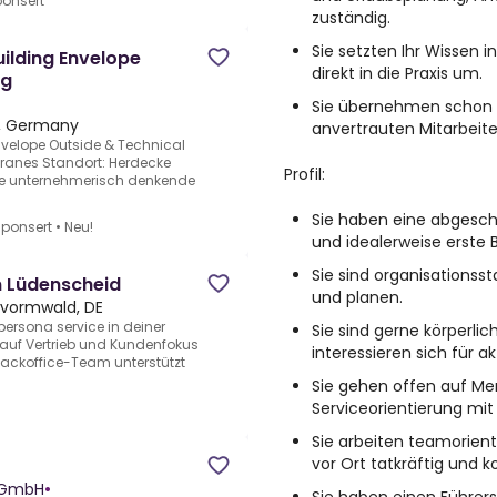
onsert
zuständig.
Sie setzten Ihr Wissen i
ilding Envelope
direkt in die Praxis um.
ng
Sie übernehmen schon f
a, Germany
anvertrauten Mitarbeit
velope Outside & Technical
ranes Standort: Herdecke
Profil:
ine unternehmerisch denkende
Sie haben eine abgesch
ponsert
•
Neu!
und idealerweise erste 
Sie sind organisationss
 Lüdenscheid
und planen.
vormwald, DE
ersona service in deiner
Sie sind gerne körperli
 auf Vertrieb und Kundenfokus
interessieren sich für ak
Backoffice-Team unterstützt
Sie gehen offen auf Me
Serviceorientierung mit
Sie arbeiten teamorient
vor Ort tatkräftig und 
n GmbH
•