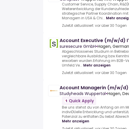
Customer Service, Supply Chain, R&D)K
Weiterentwicklung der Kundenzufrieden
strategischer Partner Koordination mi
Managern in USA & Chi...
Mehr anzei
Zuletzt aktualisiert: vor über 30 Tagen
Account Executive (m/w/d) I
suresecure GmbH
•
Hagen, Germa
Abgeschlossenes Studium in Betriebswi
vergleichbare Ausbildung bzw.Kenntn
erworben wurden.Erfahrung im B2B-Vert
Umfeld.Ve...
Mehr anzeigen
Zuletzt aktualisiert: vor über 30 Tagen
Account Managerin (m/w/d) 
Studyheads Wuppertal
•
Hagen, De
Quick Apply
Bei uns stehst du von Anfang an im Mit
indiviDUelle Entwicklung und unterstüt
Potenzial zu entfalten.Du liebst Abwech
Mehr anzeigen
Zuletzt aktualisiert: vor über 30 Tagen