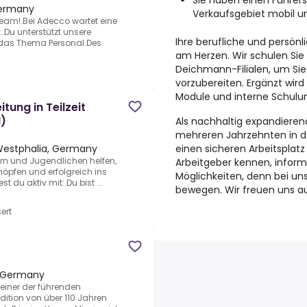
Sie haben einen Führers
Germany
Verkaufsgebiet mobil und
am!.Bei Adecco wartet eine
Du unterstützt unsere
Ihre berufliche und persönl
 das Thema Personal.Des
am Herzen. Wir schulen Sie 
Deichmann-Filialen, um Sie
vorzubereiten. Ergänzt wird 
Module und interne Schulu
tung in Teilzeit
)
Als nachhaltig expandieren
mehreren Jahrzehnten in de
einen sicheren Arbeitsplatz 
Westphalia, Germany
ern und Jugendlichen helfen,
Arbeitgeber kennen, informi
höpfen und erfolgreich ins
Möglichkeiten, denn bei un
st du aktiv mit:.Du bist ...
bewegen. Wir freuen uns au
ert
, Germany
einer der führenden
adition von über 110 Jahren