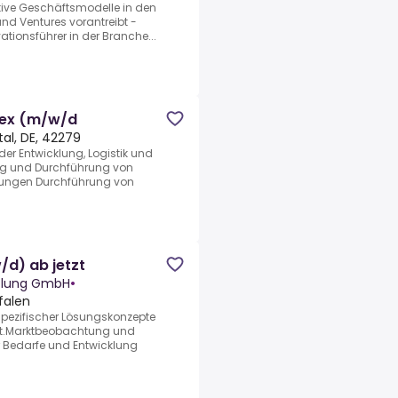
tive Geschäftsmodelle in den
 und Ventures vorantreibt -
ationsführer in der Branche...
lex (m/w/d
al, DE, 42279
der Entwicklung, Logistik und
ung und Durchführung von
lungen Durchführung von
d) ab jetzt
ttlung GmbH
•
falen
spezifischer Lösungskonzepte
.Marktbeobachtung und
 Bedarfe und Entwicklung