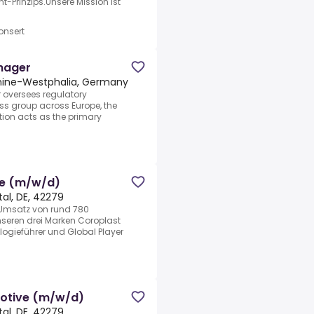
nt-Prinzips.Unsere Mission ist
nsert
nager
hine-Westphalia, Germany
 oversees regulatory
ss group across Europe, the
ition acts as the primary
e (m/w/d)
al, DE, 42279
en Umsatz von rund 780
unseren drei Marken Coroplast
ogieführer und Global Player
otive (m/w/d)
al, DE, 42279