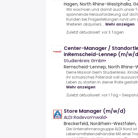
Hagen, North Rhine-Westphalia, 
Wir wachsen und damit auch unser Te
spannende Herausforderung auf dich:.
Kunden bei Fragestellungen rund um
Weiteren akquiriers...
Mehr anzeigen
Zuletzt aktualisiert: vor 3 Tagen
Center-Manager / Standortlei
inRemscheid-Lennep (m/w/d
Studienkreis GmbH
•
Remscheid-Lennep, North Rhine-
Deine Mission beim Studienkreis:.Kind
ihr schulisches Potenzial voll auszusc
Leben zu starten.In deiner Rolle gestalte
Mehr anzeigen
Zuletzt aktualisiert: vor 1 Tag
•
Gespons
Store Manager (m/w/d)
ALDI Radevormwald
•
Breckerfeld, Nordrhein-Westfalen
Die Unternehmensgruppe ALDI Nord ist 
Lebensmitteleinzelhändler.Mit einer Tr