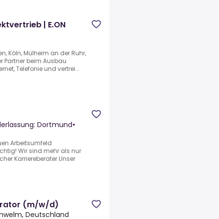
ktvertrieb | E.ON
n, Köln, Mülheim an der Ruhr,
ter Partner beim Ausbau
net, Telefonie und vertrei...
ederlassung: Dortmund
•
uen Arbeitsumfeld
chtig! Wir sind mehr als nur
icher Karriereberater.Unser
trator (m/w/d)
hwelm, Deutschland