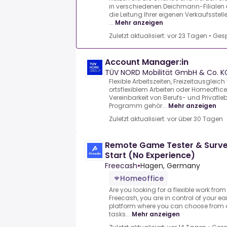
in verschiedenen Deichmann-Filialen
die Leitung Ihrer eigenen Verkaufsstell
...
Mehr anzeigen
Zuletzt aktualisiert: vor 23 Tagen
•
Gesp
Account Manager:in
TÜV NORD Mobilität GmbH & Co. K
Flexible Arbeitszeiten, Freizeitausgleic
ortsflexiblem Arbeiten oder Homeoffice
Vereinbarkeit von Berufs- und Privatl
Programm gehör...
Mehr anzeigen
Zuletzt aktualisiert: vor über 30 Tagen
Remote Game Tester & Surve
Start (No Experience)
Freecash
•
Hagen, Germany
Homeoffice
Are you looking for a flexible work fr
Freecash, you are in control of your e
platform where you can choose from a
tasks...
Mehr anzeigen