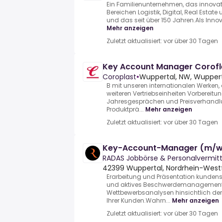
Ein Familienunternehmen, das innova
Bereichen Logistik, Digital, Real Estate
und das seit über 150 Jahren.Als Innov
Mehr anzeigen
Zuletzt aktualisiert: vor über 30 Tagen
Key Account Manager Corof
Coroplast
•
Wuppertal, NW, Wuppert
B mit unseren internationalen Werken, 
weiteren Vertriebseinheiten Vorbereit
Jahresgesprächen und Preisverhand
Produktprä...
Mehr anzeigen
Zuletzt aktualisiert: vor über 30 Tagen
Key-Account-Manager (m/w/
RADAS Jobbörse & Personalvermi
42399 Wuppertal, Nordrhein-West
Erarbeitung und Präsentation kunden
und aktives Beschwerdemanagement
Wettbewerbsanalysen hinsichtlich der
Ihrer Kunden.Wahrn...
Mehr anzeigen
Zuletzt aktualisiert: vor über 30 Tagen