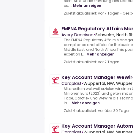
steht ALDI für die Erfindung des Discou
es, ...
Mehr anzeigen
Zuletzt aktualisiert: vor 7 Tagen
•
Gespo
EMENA Regulatory Affairs Ma
Avery Dennison
•
Schwelm, North R
The EMENA Regulatory Affairs Manager
compliance and affairs for the busine
Middle East, and North Africa.This pos
expert on E...
Mehr anzeigen
Zuletzt aktualisiert: vor 2 Tagen
Key Account Manager WeWir
Coroplast
•
Wuppertal, NW, Wuppert
Mitarbeitern weltweit erzielen wir ein
Millionen Euro (2023) und gelten mit 
Tape, Coroflex und WeWire als Technol
in ...
Mehr anzeigen
Zuletzt aktualisiert: vor über 30 Tagen
Key Account Manager Autom
Coroplast
•
Wuppertal, NW, Wuppert