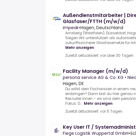
Außendienstmitarbeiter | Dire
Glasfaser/FTTH (m/w/d)
impeak
•
Hagen, Deutschland
Arnsberg (Westfalen), Düsseldorf, Hage
Siegen.Wir unterstützen als autorisier
zukunftssicherer Glasfasernetze für Inter
Mehr anzeigen
Zuletzt aktualisiert: vor über 30 Tagen
Facility Manager (m/w/d)
persona service AG & Co. KG • Ni
Hagen, DE
Du willst dein Fachwissen in einem ne
einbringen? Dann bist du hier genau ri
Recruiter:innen – wir sind dein persönl
Fokus: D...
Mehr anzeigen
Zuletzt aktualisiert: vor 5 Tagen
Key User IT / Systemadminis
Fiege Logistik Wuppertal GmbH
•
Sc