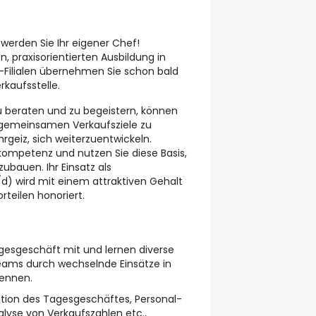
werden Sie Ihr eigener Chef!
, praxisorientierten Ausbildung in
ilialen übernehmen Sie schon bald
rkaufsstelle.
u beraten und zu begeistern, können
e gemeinsamen Verkaufsziele zu
rgeiz, sich weiterzuentwickeln.
kompetenz und nutzen Sie diese Basis,
zubauen. Ihr Einsatz als
/d) wird mit einem attraktiven Gehalt
rteilen honoriert.
agesgeschäft mit und lernen diverse
 teams durch wechselnde Einsätze in
kennen.
sation des Tagesgeschäftes, Personal-
lyse von Verkaufszahlen etc.,