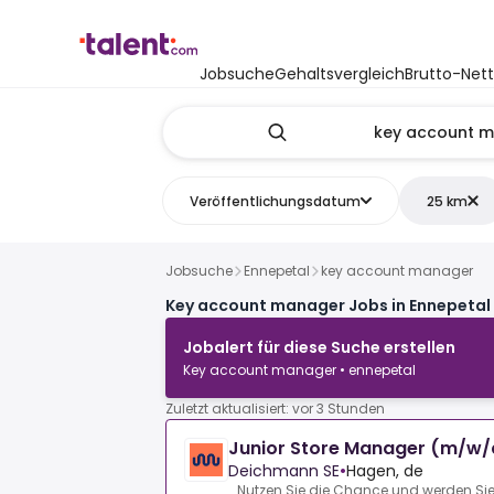
Jobsuche
Gehaltsvergleich
Brutto-Net
Veröffentlichungsdatum
25 km
Jobsuche
Ennepetal
key account manager
Key account manager Jobs in Ennepetal
Jobalert für diese Suche erstellen
Key account manager • ennepetal
Zuletzt aktualisiert: vor 3 Stunden
Junior Store Manager (m/w
Deichmann SE
•
Hagen, de
Nutzen Sie die Chance und werden Sie 