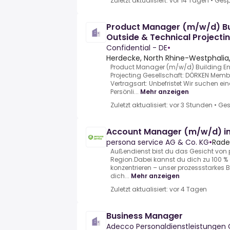
Zuletzt aktualisiert: vor 14 Tagen
•
Gesp
Product Manager (m/w/d) Bu
Outside & Technical Projecti
Confidential - DE
•
Herdecke, North Rhine-Westphali
Product Manager (m/w/d) Building En
Projecting Gesellschaft: DÖRKEN Memb
Vertragsart: Unbefristet Wir suchen e
Persönli...
Mehr anzeigen
Zuletzt aktualisiert: vor 3 Stunden
•
Ges
Account Manager (m/w/d) in
persona service AG & Co. KG
•
Rade
Außendienst bist du das Gesicht von p
Region.Dabei kannst du dich zu 100 %
konzentrieren – unser prozessstarkes 
dich...
Mehr anzeigen
Zuletzt aktualisiert: vor 4 Tagen
Business Manager
Adecco Personaldienstleistunge