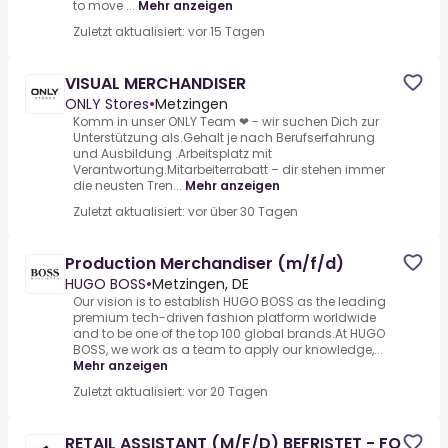
to move ...
Mehr anzeigen
Zuletzt aktualisiert: vor 15 Tagen
VISUAL MERCHANDISER
ONLY Stores
•
Metzingen
Komm in unser ONLY Team ❤ - wir suchen Dich zur
Unterstützung als.Gehalt je nach Berufserfahrung
und Ausbildung .Arbeitsplatz mit
Verantwortung.Mitarbeiterrabatt – dir stehen immer
die neusten Tren...
Mehr anzeigen
Zuletzt aktualisiert: vor über 30 Tagen
Production Merchandiser (m/f/d)
HUGO BOSS
•
Metzingen, DE
Our vision is to establish HUGO BOSS as the leading
premium tech-driven fashion platform worldwide
and to be one of the top 100 global brands.At HUGO
BOSS, we work as a team to apply our knowledge,...
Mehr anzeigen
Zuletzt aktualisiert: vor 20 Tagen
RETAIL ASSISTANT (M/F/D) BEFRISTET - FO