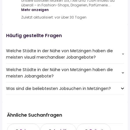
Unsere stilvollen Marken SIX, I AM und TOSH findest du
überall – in Fashion-Shops, Drogerien, Parfümerie...
Mehr anzeigen
Zuletzt aktualisiert: vor über 30 Tagen
Häufig gestellte Fragen
Welche Städte in der Nähe von Metzingen haben die
meisten visual merchandiser Jobangebote?
Welche Städte in der Nähe von Metzingen haben die
Städte in der Nähe von Metzingen mit den meisten visual
meisten Jobangebote?
merchandiser Jobs:
Reutlingen
Was sind die beliebtesten Jobsuchen in Metzingen?
10 Städte in der Nähe von Metzingen mit den meisten
Tübingen
Jobangeboten:
Nürtingen
Die 10 beliebtesten Jobsuchen in Metzingen sind:
Reutlingen
Pfullingen
fahrer
Tübingen
Neuhausen Auf Den Fildern
aushilfe
Filderstadt
Ähnliche Suchanfragen
Eningen Unter Achalm
teilzeit
Nürtingen
Pliezhausen
reinigungskraft
Pfullingen