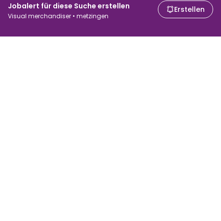
Jobalert für diese Suche erstellen
Erstellen
Visual merchandiser • metzingen
Für Arbeitssuchende
Für Arbeitgeber
Jobs suchen
Gehaltsvergleich
Jobs durchsuchen
Unternehmen
Brutto-Netto-Rechner
ATS