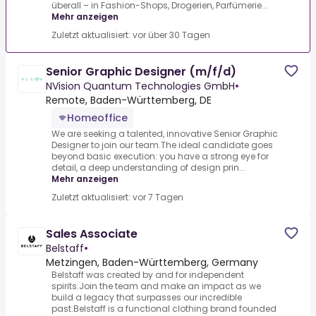
überall – in Fashion-Shops, Drogerien, Parfümerie...
Mehr anzeigen
Zuletzt aktualisiert: vor über 30 Tagen
Senior Graphic Designer (m/f/d)
NVision Quantum Technologies GmbH
•
Remote, Baden-Württemberg, DE
Homeoffice
We are seeking a talented, innovative Senior Graphic
Designer to join our team.The ideal candidate goes
beyond basic execution: you have a strong eye for
detail, a deep understanding of design prin...
Mehr anzeigen
Zuletzt aktualisiert: vor 7 Tagen
Sales Associate
Belstaff
•
Metzingen, Baden-Württemberg, Germany
Belstaff was created by and for independent
spirits.Join the team and make an impact as we
build a legacy that surpasses our incredible
past.Belstaff is a functional clothing brand founded