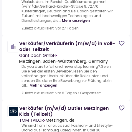
Werkstudent im Bereich Qualitätsmanagement
(w/m/div.Gerhard-Kindler-Straße 9, 72770
Kusterdingen, Deutschland.Bei Bosch gestalten wir
Zukunft mit hochwertigen Technologien und
Dienstleistungen, die...
Mehr anzeigen
Zuletzt aktualisiert: vor 27 Tagen
Verkäufer/Verkäuferin (m/w/d) in Voll-
oder Teilzeit
Gant Dach GmbH
•
Metzingen, Baden-Württemberg, Germany
Do you dare to fail and never stop learning?.Seien
Sie einer der ersten Bewerber, lesen Sie den
vollständigen Überblick über die Rolle unten und
senden Sie dann Ihre Bewerbung zur Prüfung ab.In
all...
Mehr anzeigen
Zuletzt aktualisiert: vor 6 Tagen
•
Gesponsert
Verkäufer (m/w/d) Outlet Metzingen
Kids (Teilzeit)
TOM TAILOR
•
Metzingen, de
Wir sind Tom Tailor, casual Fashion- und Lifestyle-
Brand aus Hamburg.Kolleg:innen, in über 30