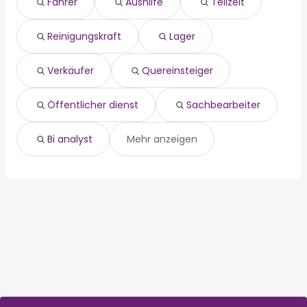
Fahrer
Aushilfe
Teilzeit
lager
Neuhausen Auf Den Fildern
verkäufer
Eningen Unter Achalm
Reinigungskraft
Lager
quereinsteiger
Aichtal
Öffentlicher dienst
Pliezhausen
sachbearbeiter
Kusterdingen
Verkäufer
Quereinsteiger
bi analyst
Öffentlicher dienst
Sachbearbeiter
Bi analyst
Mehr anzeigen