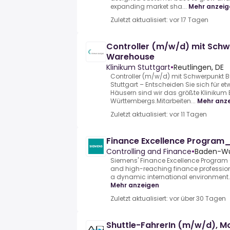
expanding market sha...
Mehr anzeig
Zuletzt aktualisiert: vor 17 Tagen
Controller (m/w/d) mit Schw
Warehouse
Klinikum Stuttgart
•
Reutlingen, DE
Controller (m/w/d) mit Schwerpunkt 
Stuttgart – Entscheiden Sie sich für e
Häusern sind wir das größte Klinikum
Württembergs.Mitarbeiten...
Mehr anz
Zuletzt aktualisiert: vor 11 Tagen
Finance Excellence Program
Controlling and Finance
•
Baden-Wü
Siemens' Finance Excellence Program (F
and high-reaching finance professiona
a dynamic international environment.J
Mehr anzeigen
Zuletzt aktualisiert: vor über 30 Tagen
Shuttle-FahrerIn (m/w/d), Mo