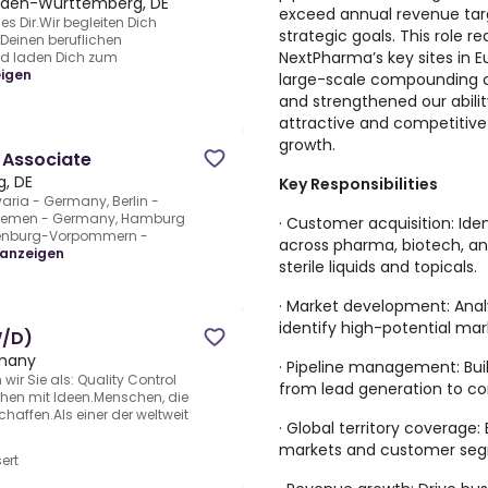
Baden-Württemberg, DE
exceed annual revenue tar
es Dir.Wir begleiten Dich
strategic goals. This role r
 Deinen beruflichen
NextPharma’s key sites in 
nd laden Dich zum
igen
large-scale compounding c
and strengthened our abili
attractive and competitive
growth.
_Associate
, DE
Key Responsibilities
ia - Germany, Berlin -
Bremen - Germany, Hamburg
· Customer acquisition: Id
lenburg-Vorpommern -
across pharma, biotech, and
 anzeigen
sterile liquids and topicals.
· Market development: Anal
identify high-potential mar
W/D)
rmany
· Pipeline management: Bui
ir Sie als: Quality Control
from lead generation to co
hen mit Ideen.Menschen, die
affen.Als einer der weltweit
· Global territory coverage:
markets and customer seg
ert