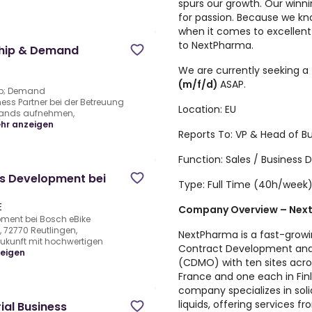
spurs our growth. Our winn
for passion. Because we kn
when it comes to excellent
to NextPharma.
ship & Demand
We are currently seeking a
(m/f/d)
ASAP.
mp; Demand
ess Partner bei der Betreuung
Location: EU
mands aufnehmen,
hr anzeigen
Reports To: VP & Head of 
Function: Sales / Business
ss Development bei
Type: Full Time (40h/week
E
Company Overview – Nex
pment bei Bosch eBike
72770 Reutlingen,
NextPharma is a fast-grow
Zukunft mit hochwertigen
Contract Development and
eigen
(CDMO) with ten sites acros
France and one each in Fin
company specializes in soli
liquids, offering services
ial Business