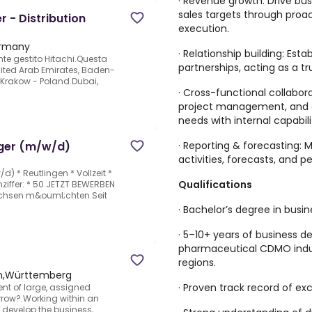
· Revenue growth: Drive bu
sales targets through pro
 - Distribution
execution.
ermany
· Relationship building: Est
nte gestito Hitachi.Questa
partnerships, acting as a tr
nited Arab Emirates, Baden-
 Krakow - Poland.Dubai,
· Cross-functional collabora
project management, and o
needs with internal capabili
· Reporting & forecasting: 
ger (m/w/d)
activities, forecasts, and 
 * Reutlingen * Vollzeit *
Qualifications
ziffer: * 50.JETZT BEWERBEN
achsen m&ouml;chten.Seit
· Bachelor’s degree in busine
· 5–10+ years of business 
pharmaceutical CDMO indus
regions.
n,Württemberg
· Proven track record of ex
ent of large, assigned
rrow?.Working within an
develop the business,