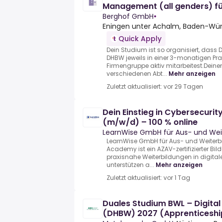
Management (all genders) fü
Berghof GmbH
•
Eningen unter Achalm, Baden-Wü
Quick Apply
Dein Studium ist so organisiert, dass
DHBW jeweils in einer 3-monatigen Pra
Firmengruppe aktiv mitarbeitest.Deinen
verschiedenen Abt...
Mehr anzeigen
Zuletzt aktualisiert: vor 29 Tagen
Dein Einstieg in Cybersecurit
(m/w/d) – 100 % online
LearnWise GmbH für Aus- und Wei
LearnWise GmbH für Aus- und Weiterb
Academy ist ein AZAV-zertifizierter Bi
praxisnahe Weiterbildungen in digital
unterstützen a...
Mehr anzeigen
Zuletzt aktualisiert: vor 1 Tag
Duales Studium BWL – Digita
(DHBW) 2027 (Apprenticeship