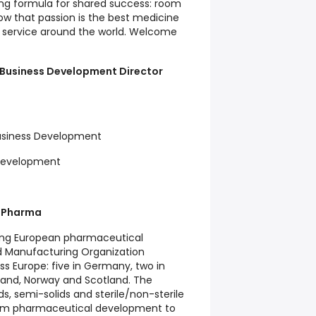
ing formula for shared success: room
ow that passion is the best medicine
 service around the world. Welcome
Business Development Director
Business Development
 Development
)
tPharma
ing European pharmaceutical
 Manufacturing Organization
s Europe: five in Germany, two in
land, Norway and Scotland. The
ds, semi-solids and sterile/non-sterile
 from pharmaceutical development to