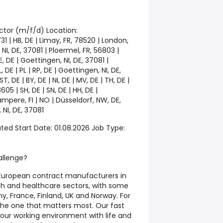
ctor (m/f/d) Location:
31 | HB, DE | Limay, FR, 78520 | London,
I, DE, 37081 | Ploermel, FR, 56803 |
E, DE | Goettingen, NI, DE, 37081 |
, DE | PL | RP, DE | Goettingen, NI, DE,
ST, DE | BY, DE | NI, DE | MV, DE | TH, DE |
605 | SH, DE | SN, DE | HH, DE |
ampere, FI | NO | Düsseldorf, NW, DE,
 NI, DE, 37081
ated Start Date: 01.08.2026 Job Type:
allenge?
 European contract manufacturers in
h and healthcare sectors, with some
, France, Finland, UK and Norway. For
 the one that matters most. Our fast
s our working environment with life and