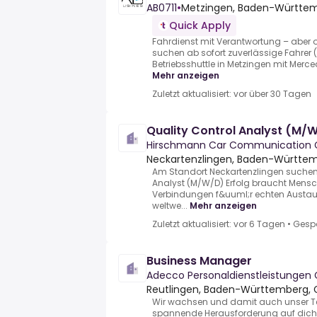
AB0711
•
Metzingen, Baden-Württe
Quick Apply
Fahrdienst mit Verantwortung – aber
suchen ab sofort zuverlässige Fahrer (
Betriebsshuttle in Metzingen mit Merced
Mehr anzeigen
Zuletzt aktualisiert: vor über 30 Tagen
Quality Control Analyst (M/
Hirschmann Car Communication
Neckartenzlingen, Baden-Württe
Am Standort Neckartenzlingen suchen w
Analyst (M/W/D) Erfolg braucht Mensc
Verbindungen f&uuml;r echten Austaus
weltwe...
Mehr anzeigen
Zuletzt aktualisiert: vor 6 Tagen
•
Gesp
Business Manager
Adecco Personaldienstleistunge
Reutlingen, Baden-Württemberg,
Wir wachsen und damit auch unser Te
spannende Herausforderung auf dich:.