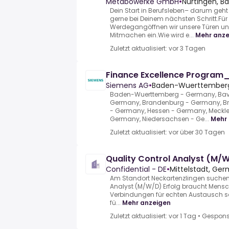
Metabowerke GmbH
•
Nürtingen, 
Dein Start in Berufsleben– darum geht 
gerne bei Deinem nächsten Schritt.Für
Werdegangöffnen wir unsere Türen u
Mitmachen ein.Wie wird e...
Mehr anze
Zuletzt aktualisiert: vor 3 Tagen
Finance Excellence Program
Siemens AG
•
Baden-Wuerttemberg
Baden-Wuerttemberg - Germany, Bavar
Germany, Brandenburg - Germany, 
- Germany, Hessen - Germany, Meck
Germany, Niedersachsen - Ge...
Mehr
Zuletzt aktualisiert: vor über 30 Tagen
Quality Control Analyst (M/
Confidential - DE
•
Mittelstadt, Ge
Am Standort Neckartenzlingen suchen w
Analyst (M/W/D) Erfolg braucht Mensc
Verbindungen für echten Austausch sch
fü...
Mehr anzeigen
Zuletzt aktualisiert: vor 1 Tag
•
Gespons