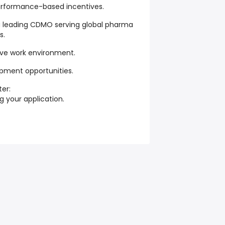
performance-based incentives.
 a leading CDMO serving global pharma
s.
tive work environment.
pment opportunities.
ter:
g your application.