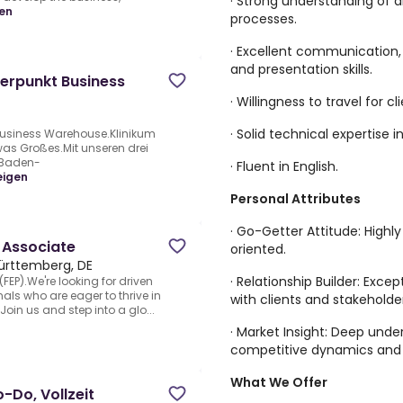
· Strong understanding of
en
processes.
· Excellent communication,
and presentation skills.
erpunkt Business
· Willingness to travel for 
· Solid technical expertise
Business Warehouse.Klinikum
twas Großes.Mit unseren drei
 Baden-
· Fluent in English.
eigen
Personal Attributes
· Go-Getter Attitude: Highl
_Associate
oriented.
rttemberg, DE
· Relationship Builder: Excep
EP).We're looking for driven
ls who are eager to thrive in
with clients and stakeholde
oin us and step into a glo...
· Market Insight: Deep und
competitive dynamics and
What We Offer
-Do, Vollzeit