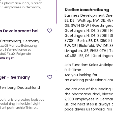
he pharmaceutical, biotech
300 employees in Germany,
Stellenbeschreibung
Business Development Dire
BE, DE | Waltrop, NW, DE, 457
GB, SW1H 0HW | Goettingen, N
Goettingen, NI, DE, 37081 | H
ss Development bei
Goettingen, NI, DE, 37081 | SL
37081 | Berlin, BE, DE, 13509 | 
Württemberg, Germany
BW, DE | Bielefeld, NW, DE, 33
 zwölf Monate.Betreuung
ere Informationen zu
Livingston, GB, EH53 0TH | T
 du&#xa0;.Folgende
40468 | BB, DE | Goettingen,
anzeigen
Job Function: Sales Anticip
Full-Time
Are you looking for...
ger – Germany
an exciting professional ch
temberg, Deutschland
We are one of the leading
the pharmaceutical, biotec
2,300 employees in Germany
partner is a growing logistics
alizing in flexible freight
us, the next step is always
ent partnership.This ro...
pace drives us forward, fill