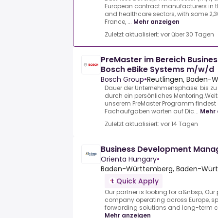
European contract manufacturers in t
and healthcare sectors, with some 2,
France, ...
Mehr anzeigen
Zuletzt aktualisiert: vor über 30 Tagen
PreMaster im Bereich Busine
Bosch eBike Systems m/w/d
Bosch Group
•
Reutlingen, Baden-
Dauer der Unternehmensphase: bis zu
durch ein persönliches Mentoring.Weit
unserem PreMaster Programm findest
Fachaufgaben warten auf Dic...
Mehr 
Zuletzt aktualisiert: vor 14 Tagen
Business Development Mana
Orienta Hungary
•
Baden-Württemberg, Baden-Würt
Quick Apply
Our partner is looking for a&nbsp;.Our 
company operating across Europe, speci
forwarding solutions and long-term cli
Mehr anzeigen