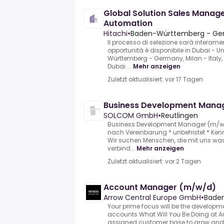
Global Solution Sales Manager
Automation
Hitachi
•
Baden-Württemberg - G
Il processo di selezione sarà interame
opportunità è disponibile in Dubai - U
Württemberg - Germany, Milan - Italy,
Dubai ...
Mehr anzeigen
Zuletzt aktualisiert: vor 17 Tagen
Business Development Mana
SOLCOM GmbH
•
Reutlingen
Business Development Manager (m/w/d)
nach Vereinbarung * unbefristet * Kenn
Wir suchen Menschen, die mit uns w
verbind...
Mehr anzeigen
Zuletzt aktualisiert: vor 2 Tagen
Account Manager (m/w/d)
Arrow Central Europe GmbH
•
Bade
Your prime focus will be the developm
accounts.What Will You Be Doing at A
assigned customer base to grow and 