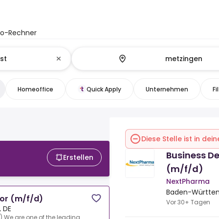
to-Rechner
Homeoffice
Quick Apply
Unternehmen
Fi
Diese Stelle ist in de
Business D
Erstellen
(m/f/d)
NextPharma
Baden-Württem
or (m/f/d)
Vor 30+ Tagen
 DE
).We are one of the leading