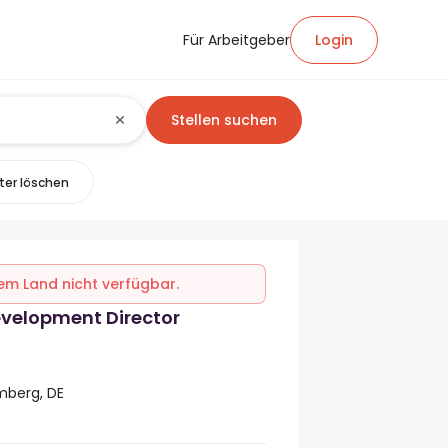
Für Arbeitgeber
Login
Stellen suchen
lter löschen
inem Land nicht verfügbar.
evelopment Director
berg, DE