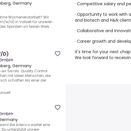
mberg, Germany
· Competitive salary and 
· Opportunity to work with
 ohne Wochenendarbeit?.Wir
and biotech and H&N client
m/w/d) in Vollzeit für unseren
es Sprintern im festen Werk...
· Collaborative and innova
· Career growth and develo
It's time for your next chap
W/D)
We look forward to receivin
 GmbH
•
mberg, Germany
ir Sie als: Quality Control
hen mit Ideen.Menschen, die
ch schaffen.Als einer der
onsert
n GmbH
•
 Germany
am!.Bei Adecco wartet eine
Du unterstützt unsere