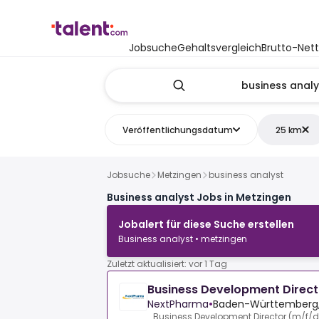
Jobsuche
Gehaltsvergleich
Brutto-Net
Veröffentlichungsdatum
25 km
Jobsuche
Metzingen
business analyst
Business analyst Jobs in Metzingen
Jobalert für diese Suche erstellen
Business analyst • metzingen
Zuletzt aktualisiert: vor 1 Tag
Business Development Direct
NextPharma
•
Baden-Württemberg,
Business Development Director (m/f/d