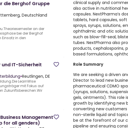
clinical supply and comme
r die Berghof Gruppe
also active in nutritional he
capsules. NextPharma’s dos
rttemberg, Deutschland
tablets, hard capsules, soft
sprays, syrups, solutions, e
 Du.Theoriesemester an der
ophthalmic and otic solutio
xisphase bei der Berghof
such as blow-fill-seal, blist
 Einsatz in den
tubes. NextPharma also pro
products, cephalosporins, pen
based formulations, ophthal
Role Summary
y und IT-Sicherheit
We are seeking a driven an
terbildung
•
Reutlingen, DE
Director to lead new busine
ildung.Die LearnWise
pharmaceutical CDMO space 
ldungsträger mit Fokus auf
en Zukunftsbereichen.Wir
(syrups, solutions, suspens
gels, ointments). This role
growth by identifying new 
converting new customers 
non-sterile liquid and topi
l Business Management
be at the forefront of our 
 for all genders)
pipeline and ensuring con