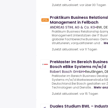
Zuletzt aktualisiert: vor über 30 Tagen
Praktikum Business Relation
Management in Fellbach
ANDREAS STIHL AG & Co. KG
•
BW, DE
Praktikum Business Relationship &a
Management.Unterstützen der IT Busin
globaler Fachbereiche.Business-De
strukturieren, vorqualifizieren und ...
Me
Zuletzt aktualisiert: vor 11 Tagen
PreMaster im Bereich Busine
Bosch eBike Systems m/w/d
Robert Bosch GmbH
•
Reutlingen, D
PreMaster im Bereich Business Develo
Systems m/w/d.Markwiesenstraße 58, 
Deutschland.Bei Bosch gestalten wir 
Technologien und Dienstle...
Mehr anz
Zuletzt aktualisiert: vor 15 Tagen
Duales Studium BWL – Industr