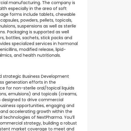
rcial manufacturing. The company is
alth especially in the area of soft
age forms include tablets, chewable
 capsules, powders, pellets, topicals,
mulsions, suspensions as well as sterile
ns. Packaging is supported as well
ers, bottles, sachets, stick packs and
vides specialized services in hormonal
icillins, modified release, lipid-
mics, and health nutritionals.
d strategic Business Development
ss generation efforts in the
for non-sterile oral/topical liquids
ions, emulsions) and topicals (creams,
 is designed to drive commercial
business opportunities, engaging and
and accelerating growth within the
cal technologies of NextPharma. You’ll
commercial strategy, building a robust
sistent market coverage to meet and