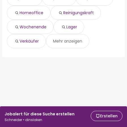
wochenende
Dorsten
lager
Bocholt
Homeoffice
Reinigungskraft
verkäufer
Wochenende
Lager
Verkäufer
Mehr anzeigen
Jobalert für diese Suche erstellen
Erstellen
Schneider • dinslaken