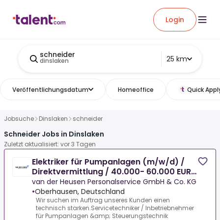
Login
schneider
25 km
dinslaken
Veröffentlichungsdatum
Homeoffice
Quick Appl
Jobsuche
Dinslaken
schneider
Schneider Jobs in Dinslaken
Zuletzt aktualisiert: vor 3 Tagen
Elektriker für Pumpanlagen (m/w/d) /
Direktvermittlung / 40.000- 60.000 EURO
p.a.
van der Heusen Personalservice GmbH & Co. KG
•
Oberhausen, Deutschland
Wir suchen im Auftrag unseres Kunden einen
technisch starken.Servicetechniker / Inbetriebnehmer
für Pumpanlagen &amp; Steuerungstechnik