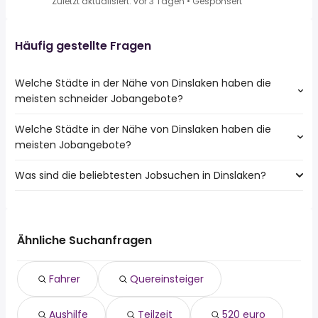
Zuletzt aktualisiert: vor 3 Tagen
•
Gesponsert
Häufig gestellte Fragen
Welche Städte in der Nähe von Dinslaken haben die
meisten schneider Jobangebote?
Welche Städte in der Nähe von Dinslaken haben die
Städte in der Nähe von Dinslaken mit den meisten
meisten Jobangebote?
schneider Jobs:
Essen
Was sind die beliebtesten Jobsuchen in Dinslaken?
10 Städte in der Nähe von Dinslaken mit den meisten
Duisburg
Jobangeboten:
Oberhausen
Die 10 beliebtesten Jobsuchen in Dinslaken sind:
Essen
Mülheim An Der Ruhr
fahrer
Duisburg
Bottrop
quereinsteiger
Gelsenkirchen
Ähnliche Suchanfragen
aushilfe
Krefeld
teilzeit
Oberhausen
Fahrer
Quereinsteiger
520 euro
Mülheim An Der Ruhr
homeoffice
Bottrop
Aushilfe
Teilzeit
520 euro
reinigungskraft
Moers