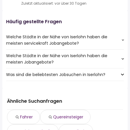
Zuletzt aktualisiert: vor über 30 Tagen
Häufig gestellte Fragen
Welche Städte in der Nähe von Iserlohn haben die
meisten servicekraft Jobangebote?
Welche Städte in der Nähe von Iserlohn haben die
Städte in der Nähe von Iserlohn mit den meisten
meisten Jobangebote?
servicekraft Jobs:
Dortmund
Was sind die beliebtesten Jobsuchen in Iserlohn?
10 Städte in der Nähe von Iserlohn mit den meisten
Hagen
Jobangeboten:
Witten
Die 10 beliebtesten Jobsuchen in Iserlohn sind:
Dortmund
Lüdenscheid
fahrer
Hagen
Unna
quereinsteiger
Witten
Ähnliche Suchanfragen
Ennepetal
reinigungskraft
Lüdenscheid
Fröndenberg
teilzeit
Unna
Werdohl
Fahrer
Quereinsteiger
520 euro
Ennepetal
Holzwickede
aushilfe
Fröndenberg
Altena