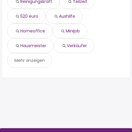
Reinigungskraft
Teilzeit
homeoffice
Werdohl
minijob
Holzwickede
hausmeister
Halver
520 euro
Aushilfe
verkäufer
Homeoffice
Minijob
Hausmeister
Verkäufer
Mehr anzeigen