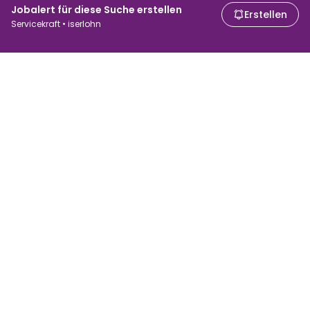
Jobalert für diese Suche erstellen
Erstellen
Servicekraft • iserlohn
Für Arbeitssuchende
Für Arbeitgeber
Jobs suchen
Gehaltsvergleich
Jobs durchsuchen
Unternehmen
Brutto-Netto-Rechner
ATS