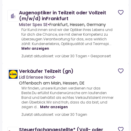
Augenoptiker in Teilzeit oder Vollzeit
(m/w/d) inFrankfurt
Mister Spex SE
•
Frankfurt, Hessen, Germany
Für Kund:innen sind wir der Optiker ihres Lebens und
für dich die Chance, sie mit deiner Kompetenz zu
überzeugen.Verantwortung für das, was wirklich
zählt: Kundenerlebnis, Optikqualität und Teamspi...
Mehr anzeigen
Zuletzt aktualisiert: vor über 30 Tagen
•
Gesponsert
Verkäufer Teilzeit (gn)
Lidl Erlensee Nord
•
Offenbach am Main, Hessen, DE
Wir finden, unsere Kunden verdienen nur das
Beste.Du erfüllst Kundenwünsche am laufenden
Band und behältst als echtes Verkaufstalent immer
den Überblick.Wir sind froh, dass du da bist, und
zeigen d...
Mehr anzeigen
Zuletzt aktualisiert: vor über 30 Tagen
Steuerfachangestellte* (Voll- oder