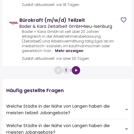
Zuletzt aktualisiert: vor 18 Tagen
Bürokraft (m/w/d) Teilzeit
Bader & Kara Zeitarbeit GmbH
•
Neu-Isenburg
Bader + Kara GmbH ist seit über 20 Jahren
erfolgreich in der Arbeitnehmerüberlassung
(Zeitarbeit) und Arbeitsvermittlung tätig.Egal ob im
medizinisch-sozialen, im kaufmännischen oder
gewerblich-han...
Mehr anzeigen
Zuletzt aktualisiert: vor über 30 Tagen
1
2
Häufig gestellte Fragen
Welche Städte in der Nähe von Langen haben die
meisten teilzeit Jobangebote?
Welche Städte in der Nähe von Langen haben die
Städte in der Nähe von Langen mit den meisten teilzeit
meisten Jobangebote?
Jobs: