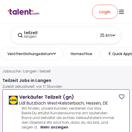
Login
teilzeit
25 km
langen
Veröffentlichungsdatum
Homeoffice
Quick Appl
Jobsuche
Langen
teilzeit
Teilzeit Jobs in Langen
Zuletzt aktualisiert: vor 17 Stunden
Verkäufer Teilzeit (gn)
Lidl Butzbach West
•
Kelsterbach, Hessen, DE
Wir finden, unsere Kunden verdienen nur das
Beste.Du erfüllst Kundenwünsche am laufenden
Band und behältst als echtes Verkaufstalent immer
den Überblick.Wir sind froh, dass du da bist, und
zeigen d...
Mehr anzeigen