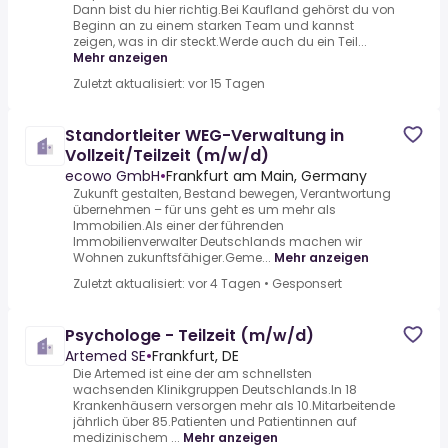
Dann bist du hier richtig.Bei Kaufland gehörst du von
Beginn an zu einem starken Team und kannst
zeigen, was in dir steckt.Werde auch du ein Teil...
Mehr anzeigen
Zuletzt aktualisiert: vor 15 Tagen
Standortleiter WEG-Verwaltung in
Vollzeit/Teilzeit (m/w/d)
ecowo GmbH
•
Frankfurt am Main, Germany
Zukunft gestalten, Bestand bewegen, Verantwortung
übernehmen – für uns geht es um mehr als
Immobilien.Als einer der führenden
Immobilienverwalter Deutschlands machen wir
Wohnen zukunftsfähiger.Geme...
Mehr anzeigen
Zuletzt aktualisiert: vor 4 Tagen
•
Gesponsert
Psychologe - Teilzeit (m/w/d)
Artemed SE
•
Frankfurt, DE
Die Artemed ist eine der am schnellsten
wachsenden Klinikgruppen Deutschlands.In 18
Krankenhäusern versorgen mehr als 10.Mitarbeitende
jährlich über 85.Patienten und Patientinnen auf
medizinischem ...
Mehr anzeigen