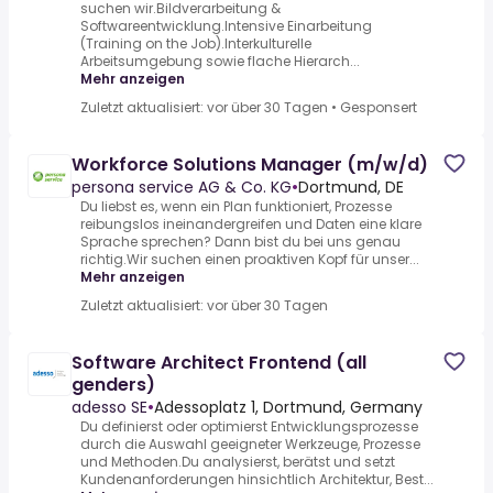
suchen wir.Bildverarbeitung &
Softwareentwicklung.Intensive Einarbeitung
(Training on the Job).Interkulturelle
Arbeitsumgebung sowie flache Hierarch...
Mehr anzeigen
Zuletzt aktualisiert: vor über 30 Tagen
•
Gesponsert
Workforce Solutions Manager (m/w/d)
persona service AG & Co. KG
•
Dortmund, DE
Du liebst es, wenn ein Plan funktioniert, Prozesse
reibungslos ineinandergreifen und Daten eine klare
Sprache sprechen? Dann bist du bei uns genau
richtig.Wir suchen einen proaktiven Kopf für unser...
Mehr anzeigen
Zuletzt aktualisiert: vor über 30 Tagen
Software Architect Frontend (all
genders)
adesso SE
•
Adessoplatz 1, Dortmund, Germany
Du definierst oder optimierst Entwicklungsprozesse
durch die Auswahl geeigneter Werkzeuge, Prozesse
und Methoden.Du analysierst, berätst und setzt
Kundenanforderungen hinsichtlich Architektur, Best...