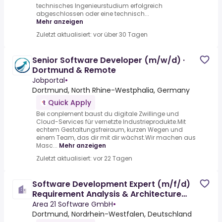
technisches Ingenieurstudium erfolgreich
abgeschlossen oder eine technisch...
Mehr anzeigen
Zuletzt aktualisiert: vor über 30 Tagen
Senior Software Developer (m/w/d) ·
Dortmund & Remote
Jobportal
•
Dortmund, North Rhine-Westphalia, Germany
Quick Apply
Bei conplement baust du digitale Zwillinge und
Cloud-Services für vernetzte Industrieprodukte.Mit
echtem Gestaltungsfreiraum, kurzen Wegen und
einem Team, das dir mit dir wächst.Wir machen aus
Masc...
Mehr anzeigen
Zuletzt aktualisiert: vor 22 Tagen
Software Development Expert (m/f/d)
Requirement Analysis & Architecture
Design
Area 21 Software GmbH
•
Dortmund, Nordrhein-Westfalen, Deutschland