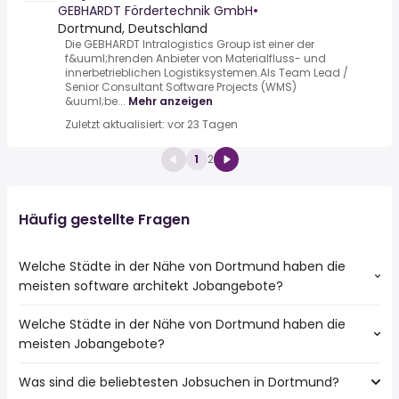
GEBHARDT Fördertechnik GmbH
•
Dortmund, Deutschland
Die GEBHARDT Intralogistics Group ist einer der
f&uuml;hrenden Anbieter von Materialfluss- und
innerbetrieblichen Logistiksystemen.Als Team Lead /
Senior Consultant Software Projects (WMS)
&uuml;be...
Mehr anzeigen
Zuletzt aktualisiert: vor 23 Tagen
1
2
Häufig gestellte Fragen
Welche Städte in der Nähe von Dortmund haben die
meisten software architekt Jobangebote?
Welche Städte in der Nähe von Dortmund haben die
Städte in der Nähe von Dortmund mit den meisten
meisten Jobangebote?
software architekt Jobs:
Bochum
Was sind die beliebtesten Jobsuchen in Dortmund?
10 Städte in der Nähe von Dortmund mit den meisten
Herne