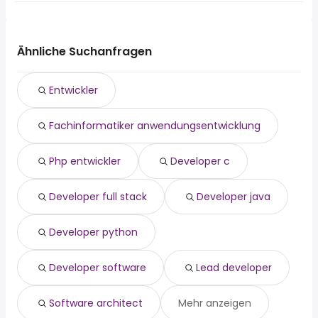
Jobangeboten:
Witten
Die 10 beliebtesten Jobsuchen in Dortmund sind:
Bochum
Holzwickede
fahrer
Hagen
teilzeit
Herne
Ähnliche Suchanfragen
quereinsteiger
Recklinghausen
reinigungskraft
Witten
Entwickler
wochenende
Iserlohn
aushilfe
Lünen
Fachinformatiker anwendungsentwicklung
homeoffice
Unna
minijob
Bergkamen
520 euro
Ennepetal
Php entwickler
Developer c
lager
Developer full stack
Developer java
Developer python
Developer software
Lead developer
Software architect
Mehr anzeigen