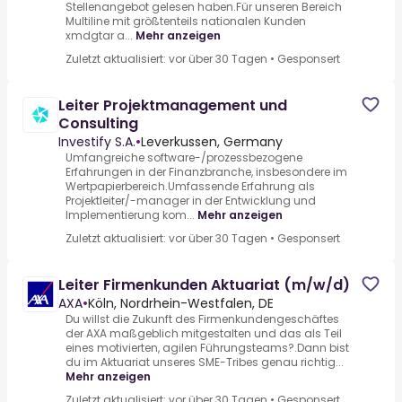
Stellenangebot gelesen haben.Für unseren Bereich
Multiline mit größtenteils nationalen Kunden
xmdgtar a...
Mehr anzeigen
Zuletzt aktualisiert: vor über 30 Tagen
•
Gesponsert
Leiter Projektmanagement und
Consulting
Investify S.A.
•
Leverkussen, Germany
Umfangreiche software-/prozessbezogene
Erfahrungen in der Finanzbranche, insbesondere im
Wertpapierbereich.Umfassende Erfahrung als
Projektleiter/-manager in der Entwicklung und
Implementierung kom...
Mehr anzeigen
Zuletzt aktualisiert: vor über 30 Tagen
•
Gesponsert
Leiter Firmenkunden Aktuariat (m/w/d)
AXA
•
Köln, Nordrhein-Westfalen, DE
Du willst die Zukunft des Firmenkundengeschäftes
der AXA maßgeblich mitgestalten und das als Teil
eines motivierten, agilen Führungsteams?.Dann bist
du im Aktuariat unseres SME-Tribes genau richtig...
Mehr anzeigen
Zuletzt aktualisiert: vor über 30 Tagen
•
Gesponsert