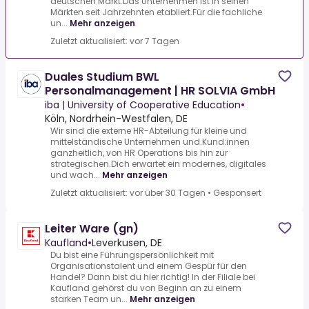
deutschen Markt.Das Unternehmen ist in seinen
Märkten seit Jahrzehnten etabliert.Für die fachliche
un...
Mehr anzeigen
Zuletzt aktualisiert: vor 7 Tagen
Duales Studium BWL
Personalmanagement | HR SOLVIA GmbH
iba | University of Cooperative Education
•
Köln, Nordrhein-Westfalen, DE
Wir sind die externe HR-Abteilung für kleine und
mittelständische Unternehmen und.Kund:innen
ganzheitlich, von HR Operations bis hin zur
strategischen.Dich erwartet ein modernes, digitales
und wach...
Mehr anzeigen
Zuletzt aktualisiert: vor über 30 Tagen
•
Gesponsert
Leiter Ware (gn)
Kaufland
•
Leverkusen, DE
Du bist eine Führungspersönlichkeit mit
Organisationstalent und einem Gespür für den
Handel? Dann bist du hier richtig! In der Filiale bei
Kaufland gehörst du von Beginn an zu einem
starken Team un...
Mehr anzeigen