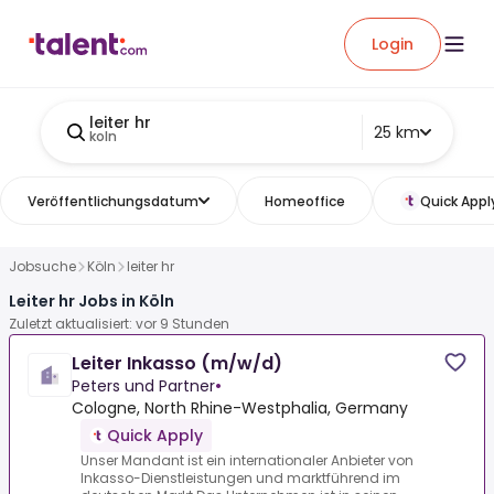
Login
leiter hr
25 km
koln
Veröffentlichungsdatum
Homeoffice
Quick Appl
Jobsuche
Köln
leiter hr
Leiter hr Jobs in Köln
Zuletzt aktualisiert: vor 9 Stunden
Leiter Inkasso (m/w/d)
Peters und Partner
•
Cologne, North Rhine-Westphalia, Germany
Quick Apply
Unser Mandant ist ein internationaler Anbieter von
Inkasso-Dienstleistungen und marktführend im