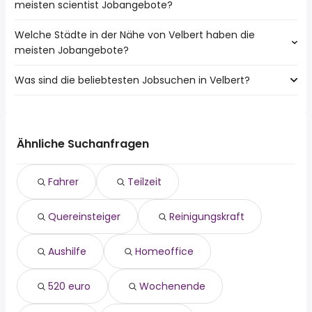
meisten scientist Jobangebote?
Welche Städte in der Nähe von Velbert haben die
Städte in der Nähe von Velbert mit den meisten scientist
meisten Jobangebote?
Jobs:
Düsseldorf
Was sind die beliebtesten Jobsuchen in Velbert?
10 Städte in der Nähe von Velbert mit den meisten
Essen
Jobangeboten:
Duisburg
Die 10 beliebtesten Jobsuchen in Velbert sind:
Düsseldorf
Bochum
fahrer
Essen
Wuppertal
teilzeit
Duisburg
Ähnliche Suchanfragen
Gelsenkirchen
quereinsteiger
Mettmann
Oberhausen
reinigungskraft
Bochum
Mülheim An Der Ruhr
Fahrer
Teilzeit
aushilfe
Wuppertal
Solingen
homeoffice
Gelsenkirchen
Herne
Quereinsteiger
Reinigungskraft
520 euro
Oberhausen
wochenende
Mülheim An Der Ruhr
minijob
Solingen
Aushilfe
Homeoffice
verkäufer
520 euro
Wochenende