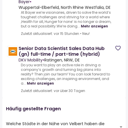
Bayer
•
Wuppertal-Elberfeld, North Rhine Westfalia, DE
At Bayer we’re visionaries, driven to solve the world’s
toughest challenges and striving for a world where
,Health for all, Hunger for none’ is no longer a dream,
but a real possibility.We’re doing...
Mehr anzeigen
Zuletzt aktualisiert: vor 15 Stunden
•
Neu!
Senior Data Scientist Sales Data Hub
(gn) full-time / part-time (hybrid)
DKV Mobility
•
Ratingen, NRW, DE
Do you want to play an active role in driving a
company’s growth and turning big plans into
reality? Then join our team! You can look forward to
exciting challenges, an inspiring environment, and
a...
Mehr anzeigen
Zuletzt aktualisiert: vor über 30 Tagen
Häufig gestellte Fragen
Welche Städte in der Nähe von Velbert haben die